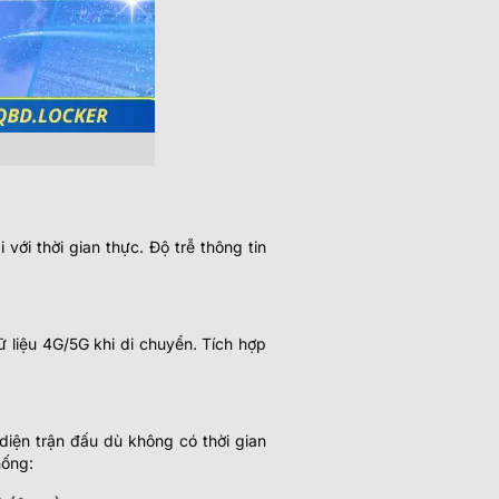
ới thời gian thực. Độ trễ thông tin
ữ liệu 4G/5G khi di chuyển. Tích hợp
 diện trận đấu dù không có thời gian
hống: