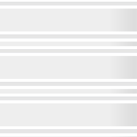
I KÈO
SOI KÈO
SOI KÈO
6/2026
04/06/2026
04/06/2026
o Seoul E
Soi Kèo
Soi Kèo
nd vs
Hwaseong vs
Gyeongnam
ju 17h30
Suwon
Yongin 17h3
06/2026
Bluewings 17h30
06/06/20
– 06/06/2026