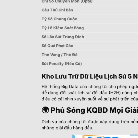
Chỉ Số Chuyên Môn (Opta)
Cầu Thủ Ghi Bàn
Tỷ Số Chung Cuộc
Tỷ Lệ Kiểm Soát Bóng
Số Lần Sút Trúng Đích
Số Quả Phạt Góc
Thẻ Vàng / Thẻ Đỏ
Sút Penalty (Nếu Có)
Kho Lưu Trữ Dữ Liệu Lịch Sử 5 
Hệ thống Big Data của chúng tôi cho phép ngườ
dễ dàng đối soát lịch sử đối đầu (H2H) cũng n
điệu có cái nhìn xuyên suốt về sự phát triển củ
🌍 Phủ Sóng KQBD Mọi Giả
Dịch vụ của chúng tôi được xây dựng trên nền
những giải đấu hàng đầu.