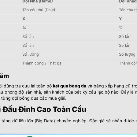
Đội Nhà (Home)
Đội Khác
Tên cầu thủ (Phút)
Tên cầu t
X
Y
%
%
Số lần
Số lần
Số lần
Số lần
Số lượng
Số lượng
Thành công / Thất bại
Thành côn
Năm
i dùng tra cứu lại toàn bộ
ket qua bong da
và bảng xếp hạng cũ tro
hư phong độ sân nhà, sân khách của bất kỳ câu lạc bộ nào. Đây là n
a từng đội bóng qua các mùa giải.
i Đấu Đỉnh Cao Toàn Cầu
 tảng dữ liệu lớn (Big Data) chuyên nghiệp. Độc giả sẽ nhận được