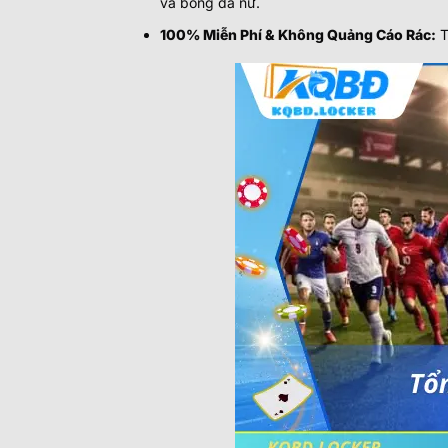
và bóng đá nữ.
100% Miễn Phí & Không Quảng Cáo Rác:
T