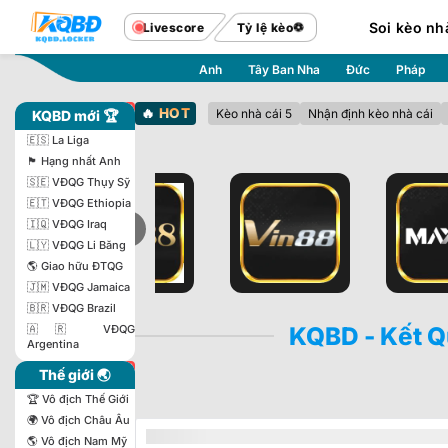
Bỏ
Soi kèo nh
Livescore
Tỷ lệ kèo
qua
nội
Anh
Tây Ban Nha
Đức
Pháp
dung
🔥
HOT
Kèo nhà cái 5
Nhận định kèo nhà cái
KQBD mới 🏆
🇪🇸 La Liga
🏴󠁧󠁢󠁥󠁮󠁧󠁿 Hạng nhất Anh
🇸🇪 VĐQG Thụy Sỹ
🇪🇹 VĐQG Ethiopia
🇮🇶 VĐQG Iraq
🇱🇾 VĐQG Li Băng
🌎 Giao hữu ĐTQG
🇯🇲 VĐQG Jamaica
🇧🇷 VĐQG Brazil
KQBD - Kết Q
🇦🇷 VĐQG
Argentina
Thế giới 🌏
🏆 Vô địch Thế Giới
🌍️ Vô địch Châu Âu
🌎️️ Vô địch Nam Mỹ