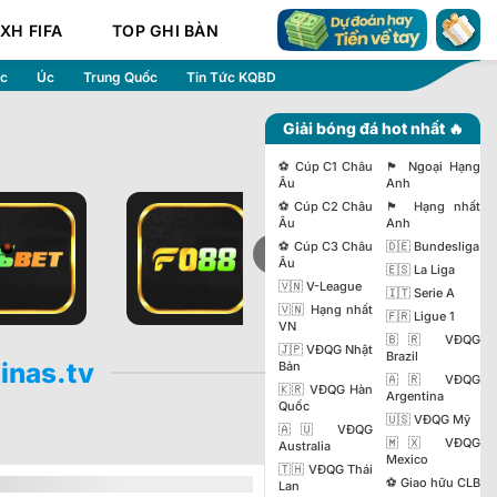
XH FIFA
TOP GHI BÀN
c
Úc
Trung Quốc
Tin Tức KQBD
Giải bóng đá hot nhất 🔥
⚽️ Cúp C1 Châu
🏴󠁧󠁢󠁥󠁮󠁧󠁿 Ngoại Hạng
Âu
Anh
⚽️ Cúp C2 Châu
🏴󠁧󠁢󠁥󠁮󠁧󠁿 Hạng nhất
Âu
Anh
⚽️ Cúp C3 Châu
🇩🇪 Bundesliga
Âu
🇪🇸 La Liga
🇻🇳 V-League
🇮🇹 Serie A
🇻🇳 Hạng nhất
🇫🇷 Ligue 1
VN
🇧🇷 VĐQG
🇯🇵 VĐQG Nhật
Brazil
inas.tv
Bản
🇦🇷 VĐQG
🇰🇷 VĐQG Hàn
Argentina
Quốc
🇺🇸 VĐQG Mỹ
🇦🇺 VĐQG
🇲🇽 VĐQG
Australia
Mexico
🇹🇭 VĐQG Thái
⚽️ Giao hữu CLB
Lan