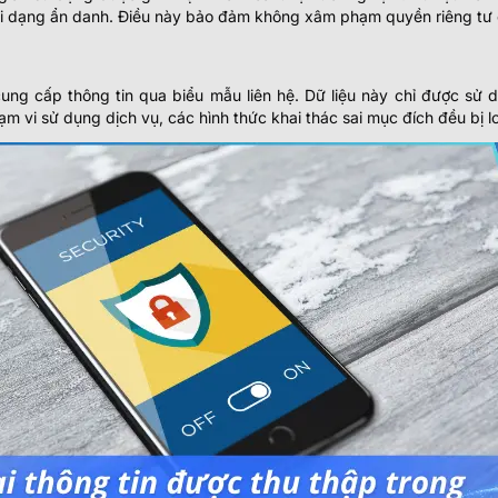
dưới dạng ẩn danh. Điều này bảo đảm không xâm phạm quyền riêng tư
ung cấp thông tin qua biểu mẫu liên hệ. Dữ liệu này chỉ được sử
m vi sử dụng dịch vụ, các hình thức khai thác sai mục đích đều bị lo