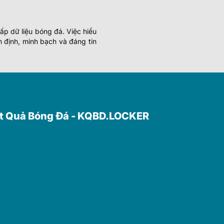
cấp dữ liệu bóng đá. Việc hiểu
n định, minh bạch và đáng tin
t Quả Bóng Đá - KQBD.LOCKER