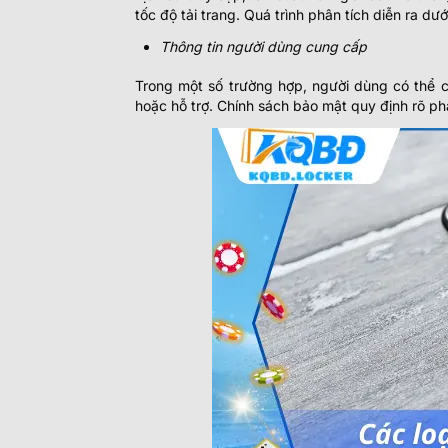
tốc độ tải trang. Quá trình phân tích diễn ra 
Thông tin người dùng cung cấp
Trong một số trường hợp, người dùng có thể c
hoặc hỗ trợ. Chính sách bảo mật quy định rõ phạ