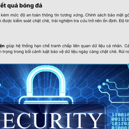
 kết quả bóng đá
SOI KÈO
SOI KÈO
i kèm mức độ an toàn thông tin tương xứng. Chính sách bảo mật g
04/06/2026
04/06/2026
 được kiểm soát chặt chẽ, trải nghiệm tra cứu trở nên ổn định. Độ t
Kèo Hwaseong
Soi Kèo Gyeongnam
Soi
won Bluewings
vs Yongin 17h30 –
Paj
 – 06/06/2026
06/06/2026
iện
giúp hệ thống hạn chế tranh chấp liên quan dữ liệu cá nhân. Cá
n trọng trong bối cảnh luật bảo vệ dữ liệu ngày càng chặt chẽ. Rủi 