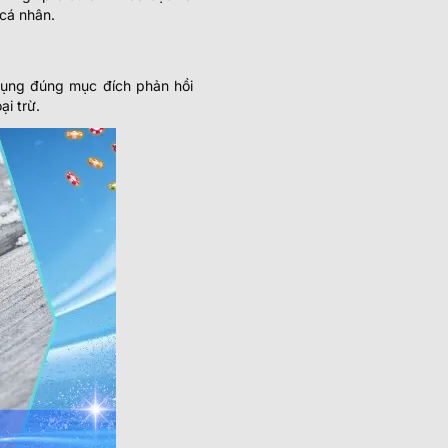
 cá nhân.
 dụng đúng mục đích phản hồi
ại trừ.