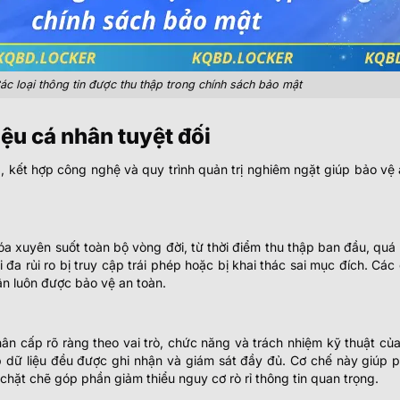
ác loại thông tin được thu thập trong chính sách bảo mật
iệu cá nhân tuyệt đối
, kết hợp công nghệ và quy trình quản trị nghiêm ngặt giúp bảo vệ
 xuyên suốt toàn bộ vòng đời, từ thời điểm thu thập ban đầu, quá tr
ối đa rủi ro bị truy cập trái phép hoặc bị khai thác sai mục đích. Cá
ân luôn được bảo vệ an toàn.
ân cấp rõ ràng theo vai trò, chức năng và trách nhiệm kỹ thuật củ
p dữ liệu đều được ghi nhận và giám sát đầy đủ. Cơ chế này giúp p
chặt chẽ góp phần giảm thiểu nguy cơ rò rỉ thông tin quan trọng.