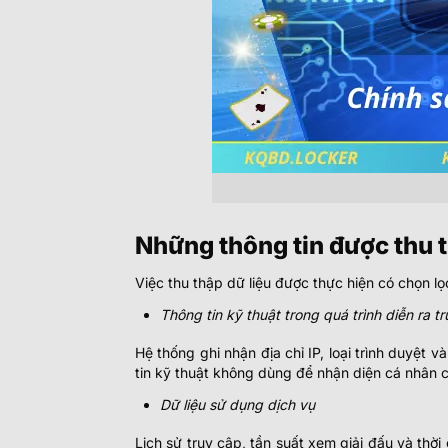
Những thông tin được thu 
Việc thu thập dữ liệu được thực hiện có chọn lọ
Thông tin kỹ thuật trong quá trình diễn ra t
Hệ thống ghi nhận địa chỉ IP, loại trình duyệt v
tin kỹ thuật không dùng để nhận diện cá nhân c
Dữ liệu sử dụng dịch vụ
Lịch sử truy cập, tần suất xem giải đấu và thời