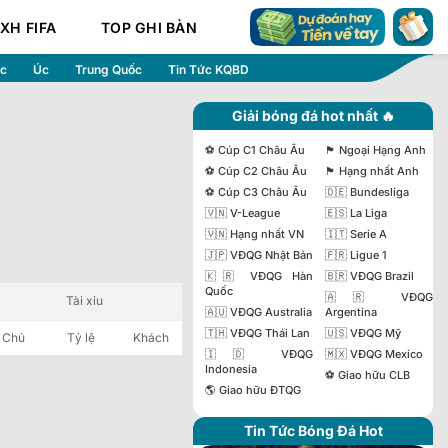
XH FIFA
TOP GHI BÀN
c
Úc
Trung Quốc
Tin Tức KQBD
Giải bóng đá hot nhất 🔥
⚽️ Cúp C1 Châu Âu
🏴󠁧󠁢󠁥󠁮󠁧󠁿 Ngoại Hạng Anh
⚽️ Cúp C2 Châu Âu
🏴󠁧󠁢󠁥󠁮󠁧󠁿 Hạng nhất Anh
⚽️ Cúp C3 Châu Âu
🇩🇪 Bundesliga
🇻🇳 V-League
🇪🇸 La Liga
🇻🇳 Hạng nhất VN
🇮🇹 Serie A
🇯🇵 VĐQG Nhật Bản
🇫🇷 Ligue 1
🇰🇷 VĐQG Hàn
🇧🇷 VĐQG Brazil
Quốc
🇦🇷 VĐQG
Tài/Xỉu
Tài xỉu
🇦🇺 VĐQG Australia
Argentina
🇹🇭 VĐQG Thái Lan
🇺🇸 VĐQG Mỹ
Chủ
Chủ
Tỷ lệ
Tỷ lệ
Khách
Khách
🇮🇩 VĐQG
🇲🇽 VĐQG Mexico
Indonesia
⚽️ Giao hữu CLB
🌎 Giao hữu ĐTQG
Tin Tức Bóng Đá Hot