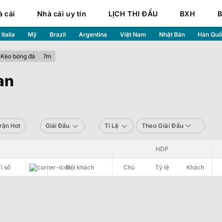
à cái
Nhà cái uy tín
LỊCH THI ĐẤU
BXH
B
Italia
Mỹ
Brazil
Argentina
Việt Nam
Nhật Bản
Hàn Quố
Kèo bóng đá
7m
an
eo Giải Đấu
rận Hot
Giải Đấu
Sbobet
Tỉ Lệ
Theo Giải Đấu
HDP
HDP
ỉ số
ỉ số
Đội khách
Đội khách
Chủ
Chủ
Tỷ lệ
Tỷ lệ
Khách
Khách
Không có dữ liệu vui lòng chọn bộ lọc khác