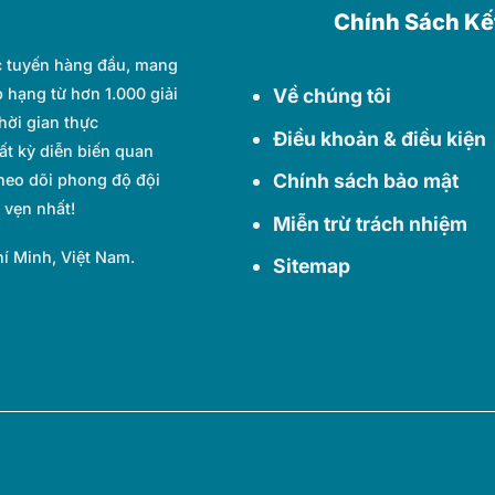
Chính Sách Kế
ực tuyến hàng đầu, mang
p hạng từ hơn 1.000 giải
Về chúng tôi
thời gian thực
Điều khoản & điều kiện
ất kỳ diễn biến quan
Chính sách bảo mật
theo dõi phong độ đội
 vẹn nhất!
Miễn trừ trách nhiệm
í Minh, Việt Nam.
Sitemap