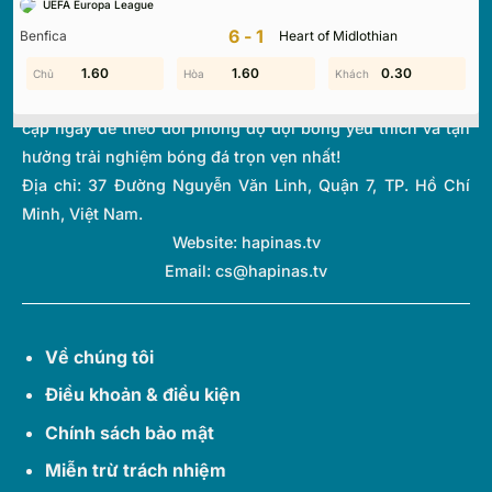
UEFA Europa League
thi đấu và bảng xếp hạng từ hơn 1.000 giải đấu toàn cầu.
6-1
Benfica
Heart of Midlothian
Với giao diện tối ưu và tốc độ cập nhật thời gian thực
(Livescore) siêu tốc, chúng tôi giúp bạn không bỏ lỡ bất kỳ
1.00
1.60
0.20
1.60
0.30
2.00
diễn biến quan trọng nào của thế giới túc cầu. Hãy truy
cập ngay để theo dõi phong độ đội bóng yêu thích và tận
hưởng trải nghiệm bóng đá trọn vẹn nhất!
Địa chỉ:
37 Đường Nguyễn Văn Linh, Quận 7, TP. Hồ Chí
Minh, Việt Nam.
Website: hapinas.tv
Email:
cs@hapinas.tv
Về chúng tôi
Điều khoản & điều kiện
Chính sách bảo mật
Miễn trừ trách nhiệm