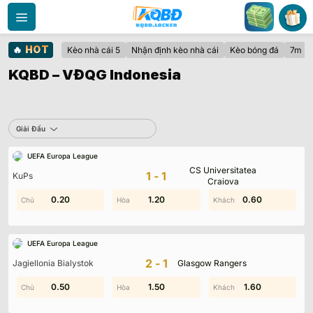
Bỏ
qua
nội
🔥
HOT
Kèo nhà cái 5
Nhận định kèo nhà cái
Kèo bóng đá
7m
dung
KQBD – VĐQG Indonesia
Sbobet
Giải Đấu
UEFA Europa League
Không có dữ liệu vui lòng chọn bộ lọc khác
CS Universitatea
1-1
KuPs
Craiova
0.20
1.30
1.20
1.20
0.60
1.40
UEFA Europa League
2-1
Jagiellonia Bialystok
Glasgow Rangers
0.50
1.30
0.10
1.50
0.50
1.60