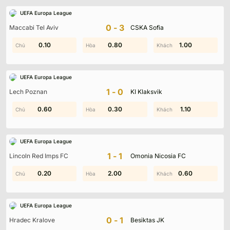
UEFA Europa League
0-3
Maccabi Tel Aviv
CSKA Sofia
2.00
0.10
0.40
0.80
1.80
1.00
UEFA Europa League
1-0
Lech Poznan
KI Klaksvik
0.60
1.90
0.60
0.30
1.80
1.10
UEFA Europa League
1-1
Lincoln Red Imps FC
Omonia Nicosia FC
0.30
0.20
0.60
2.00
0.60
1.30
UEFA Europa League
0-1
Hradec Kralove
Besiktas JK