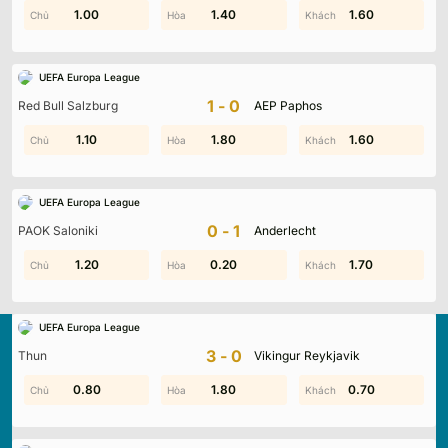
1.80
1.00
0.30
1.40
1.60
1.10
UEFA Europa League
1-0
Red Bull Salzburg
AEP Paphos
0.80
1.10
1.80
1.10
1.00
1.60
UEFA Europa League
0-1
PAOK Saloniki
Anderlecht
1.30
1.20
0.40
0.20
0.90
1.70
UEFA Europa League
3-0
Thun
Vikingur Reykjavik
0.80
0.80
1.80
1.10
0.70
1.20
Kqbd.locker
là nền tảng cập nhật kết quả bóng đá trực
tuyến hàng đầu, mang đến dữ liệu chính xác về tỷ số, lịch