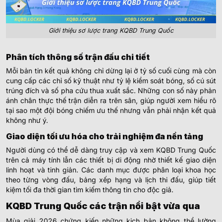
Giới thiệu sơ lược trang KQBD Trung Quốc
Phân tích thông số trận đấu chi tiết
Mỗi bản tin kết quả không chỉ dừng lại ở tỷ số cuối cùng mà còn
cung cấp các chỉ số kỹ thuật như tỷ lệ kiểm soát bóng, số cú sút
trúng đích và số pha cứu thua xuất sắc. Những con số này phản
ánh chân thực thế trận diễn ra trên sân, giúp người xem hiểu rõ
tại sao một đội bóng chiếm ưu thế nhưng vẫn phải nhận kết quả
không như ý.
Giao diện tối ưu hóa cho trải nghiệm đa nền tảng
Người dùng có thể dễ dàng truy cập và xem KQBD
Trung
Quốc
trên cả máy tính lẫn các thiết bị di động nhờ thiết kế giao diện
linh hoạt và tinh giản. Các danh mục được phân loại khoa học
theo từng vòng đấu, bảng xếp hạng và lịch thi đấu, giúp tiết
kiệm tối đa thời gian tìm kiếm thông tin cho độc giả.
KQBD Trung Quốc các trận nổi bật vừa qua
Mùa giải 2026 chứng kiến những kịch bản không thể lường