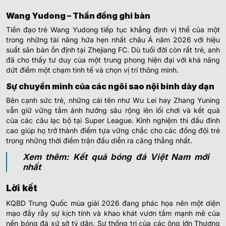
Wang Yudong – Thần đồng ghi bàn
Tiền đạo trẻ Wang Yudong tiếp tục khẳng định vị thế của một
trong những tài năng hứa hẹn nhất châu Á năm 2026 với hiệu
suất săn bàn ổn định tại Zhejiang FC. Dù tuổi đời còn rất trẻ, anh
đã cho thấy tư duy của một trung phong hiện đại với khả năng
dứt điểm một chạm tinh tế và chọn vị trí thông minh.
Sự chuyển mình của các ngôi sao nội binh dày dạn
Bên cạnh sức trẻ, những cái tên như Wu Lei hay Zhang Yuning
vẫn giữ vững tầm ảnh hưởng sâu rộng lên lối chơi và kết quả
của các câu lạc bộ tại Super League. Kinh nghiệm thi đấu đỉnh
cao giúp họ trở thành điểm tựa vững chắc cho các đồng đội trẻ
trong những thời điểm trận đấu diễn ra căng thẳng nhất.
Xem thêm: Kết quả bóng đá Việt Nam mới
nhất
Lời kết
KQBD Trung Quốc mùa giải 2026 đang phác họa nên một diện
mạo đầy rẫy sự kịch tính và khao khát vươn tầm mạnh mẽ của
nền bóng đá xứ sở tỷ dân. Sự thống trị của các ông lớn Thượng