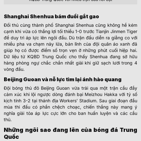
Shanghai Shenhua bám đuổi gắt gao
Đối thủ cùng thành phố Shanghai Shenhua cũng không hề kém
cạnh khi vừa có thắng lợi tối thiểu 1-0 trước Tianjin Jinmen Tiger
để duy trì áp lực lên ngôi đầu. Dù trận đấu diễn ra giằng co với
nhiều pha va chạm nảy lửa, bản lĩnh của đội quân áo xanh đã
giúp họ có được điểm số trọn vẹn ở những phút cuối hiệp hai.
Dữ liệu từ KQBD Trung Quốc cho thấy Shenhua đang sở hữu
hàng phòng ngự chắc chắn nhất giải khi giữ sạch lưới trong 4
vòng đấu.
Beijing Guoan và nỗ lực tìm lại ánh hào quang
Đội bóng thủ đô Beijing Guoan vừa trải qua một trận cầu đầy
cảm xúc khi lội ngược dòng đánh bại Meizhou Hakka với tỷ số
kịch tính 3-2 tại thánh địa Workers’ Stadium. Sau giai đoạn đầu
mùa thi đấu có phần chệch choạc, chiến thắng này mang ý
nghĩa giải tỏa áp lực cực lớn cho ban huấn luyện và các cầu
thủ.
Những ngôi sao đang lên của bóng đá Trung
Quốc