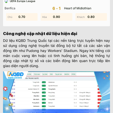
Những điểm đặc biệt của trang KQBD Trung
UEFA Europa League
Quốc
6-1
Benfica
Heart of Midlothian
Hệ thống dữ liệu kết quả bóng đá Trung Quốc được thiết kế để
0.70
1.90
0.90
1.40
0.80
1.70
cung cấp cái nhìn toàn diện và chuẩn xác nhất về mọi biến động
tại hệ thống các giải đấu chuyên nghiệp.
Công nghệ cập nhật dữ liệu hiện đại
Dữ liệu KQBD Trung Quốc tại các nền tảng trực tuyến hiện nay
sử dụng công nghệ truyền tải đồng bộ từ tất cả các sân vận
động lớn như Pudong hay Workers’ Stadium. Ngay khi tiếng còi
mãn cuộc vang lên hoặc có tình huống ghi bàn, hệ thống tự
động cập nhật tỷ số và các biến động liên quan trực tiếp lên
giao diện người dùng.