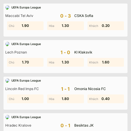
UEFA Europa League
0-3
Maccabi Tel Aviv
CSKA Sofia
1.60
1.90
0.40
1.30
2.00
0.20
UEFA Europa League
1-0
Lech Poznan
KI Klaksvik
1.20
1.70
0.80
1.30
0.80
1.60
UEFA Europa League
1-1
Lincoln Red Imps FC
Omonia Nicosia FC
1.90
1.00
1.80
1.10
0.40
0.70
UEFA Europa League
0-1
Hradec Kralove
Besiktas JK