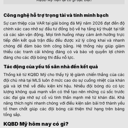
Công nghệ hỗ trợ trọng tài và tính minh bạch
Sự can thiệp của VAR tại giải bóng đá Mỹ năm 2026 đạt đến độ
chính xác cao nhờ sự đầu tư đồng bộ về hạ tầng kỹ thuật tại tất
cả các sân vận động. Mọi tình huống nhạy cảm ảnh hưởng trực
tiếp đến kết quả trận đấu đều được xử lý công khai và nhanh
chóng để đảm bảo tính công bằng. Hệ thống này giúp giảm
thiểu các tranh cãi không đáng có và bảo vệ quyền lợi chính
đáng cho các đội bóng thi đấu nỗ lực.
Tác động của yếu tố sân nhà đến kết quả
Thống kê từ KQBD Mỹ cho thấy tỷ lệ giành chiến thắng của các
đội chủ nhà tại MLS luôn ở mức cao do sự cuồng nhiệt của khán
giả và lợi thế về điều kiện khí hậu. Nhiều đội bóng dù có lực
lượng không quá mạnh vẫn có thể tạo nên những cú sốc trước
các đại gia nhờ sự cổ vũ tinh thần mạnh mẽ từ khán đài. Khả
năng thích nghi nhanh chóng với điều kiện sân bãi trở thành yếu
tố then chốt giúp các đội bóng cải thiện thứ hạng trên bảng
tổng sắp.
KQBD Mỹ hôm nay có gì?