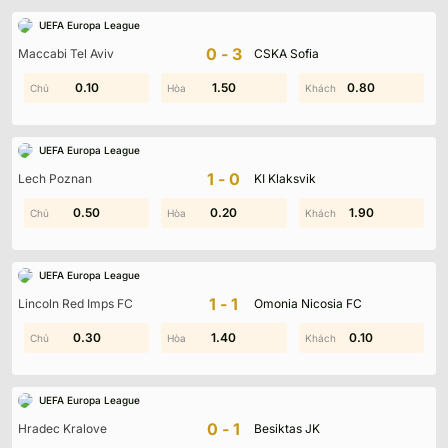
UEFA Europa League
0-3
Maccabi Tel Aviv
CSKA Sofia
0.40
0.10
0.30
1.50
0.80
1.60
UEFA Europa League
1-0
Lech Poznan
KI Klaksvik
0.50
1.20
0.20
1.80
0.70
1.90
UEFA Europa League
1-1
Lincoln Red Imps FC
Omonia Nicosia FC
0.30
1.00
1.40
1.70
1.80
0.10
UEFA Europa League
0-1
Hradec Kralove
Besiktas JK