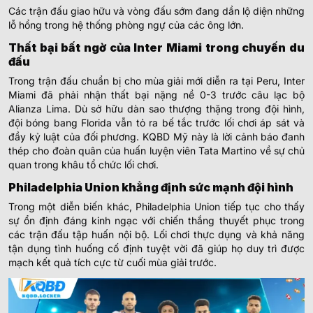
Các trận đấu giao hữu và vòng đấu sớm đang dần lộ diện những
lỗ hổng trong hệ thống phòng ngự của các ông lớn.
Thất bại bất ngờ của Inter Miami trong chuyến du
đấu
Trong trận đấu chuẩn bị cho mùa giải mới diễn ra tại Peru, Inter
Miami đã phải nhận thất bại nặng nề 0-3 trước câu lạc bộ
Alianza Lima. Dù sở hữu dàn sao thượng thặng trong đội hình,
đội bóng bang Florida vẫn tỏ ra bế tắc trước lối chơi áp sát và
đầy kỷ luật của đối phương. KQBD Mỹ này là lời cảnh báo đanh
thép cho đoàn quân của huấn luyện viên Tata Martino về sự chủ
quan trong khâu tổ chức lối chơi.
Philadelphia Union khẳng định sức mạnh đội hình
Trong một diễn biến khác, Philadelphia Union tiếp tục cho thấy
sự ổn định đáng kinh ngạc với chiến thắng thuyết phục trong
các trận đấu tập huấn nội bộ. Lối chơi thực dụng và khả năng
tận dụng tình huống cố định tuyệt vời đã giúp họ duy trì được
mạch kết quả tích cực từ cuối mùa giải trước.