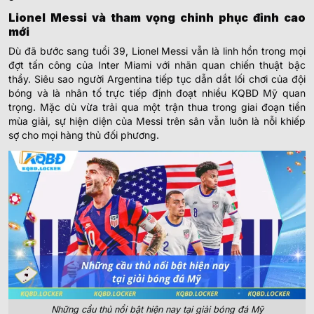
Lionel Messi và tham vọng chinh phục đỉnh cao
mới
Dù đã bước sang tuổi 39, Lionel Messi vẫn là linh hồn trong mọi
đợt tấn công của Inter Miami với nhãn quan chiến thuật bậc
thầy. Siêu sao người Argentina tiếp tục dẫn dắt lối chơi của đội
bóng và là nhân tố trực tiếp định đoạt nhiều KQBD Mỹ quan
trọng. Mặc dù vừa trải qua một trận thua trong giai đoạn tiền
mùa giải, sự hiện diện của Messi trên sân vẫn luôn là nỗi khiếp
sợ cho mọi hàng thủ đối phương.
Những cầu thủ nổi bật hiện nay tại giải bóng đá Mỹ