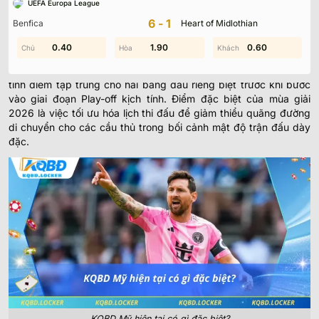
UEFA Europa League
đổi đáng kể về mặt cấu trúc và quy mô giải đấu nhằm chuẩn bị
6-1
Benfica
Heart of Midlothian
cho kỳ World Cup sắp tới.
0.40
0.20
2.00
1.90
0.90
0.60
Cơ chế phân hạng và thể thức thi đấu mới
Dữ liệu KQBD Mỹ hiện nay được xây dựng dựa trên hệ thống
tính điểm tập trung cho hai bảng đấu riêng biệt trước khi bước
vào giai đoạn Play-off kịch tính. Điểm đặc biệt của mùa giải
2026 là việc tối ưu hóa lịch thi đấu để giảm thiểu quãng đường
di chuyển cho các cầu thủ trong bối cảnh mật độ trận đấu dày
đặc.
KQBD Mỹ hiện tại có gì đặc biệt?