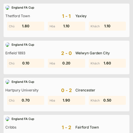
England FA Cup
1-1
Thetford Town
Yaxley
1.30
1.80
1.70
1.10
0.60
1.10
England FA Cup
2-0
Enfield 1893
Welwyn Garden City
0.80
0.10
0.20
1.30
1.40
1.60
England FA Cup
0-2
Hartpury University
Cirencester
0.20
0.70
1.90
1.10
0.50
1.90
England FA Cup
1-2
Cribbs
Fairford Town