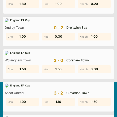
0.50
1.80
1.90
1.70
0.20
1.00
England FA Cup
0-2
Dudley Town
Droitwich Spa
1.00
1.00
0.30
2.00
1.00
1.00
England FA Cup
2-0
Wokingham Town
Corsham Town
1.40
1.50
1.90
1.50
0.80
0.30
England FA Cup
3-2
Ascot United
Clevedon Town
1.00
0.10
0.30
1.10
0.40
1.50
Kqbd.locker
là nền tảng cập nhật kết quả bóng đá trực
tuyến hàng đầu, mang đến dữ liệu chính xác về tỷ số, lịch