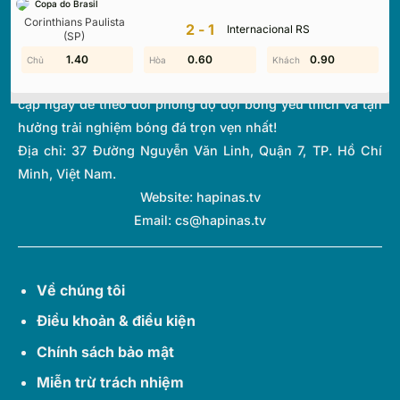
Copa do Brasil
thi đấu và bảng xếp hạng từ hơn 1.000 giải đấu toàn cầu.
Corinthians Paulista
2-1
Internacional RS
Với giao diện tối ưu và tốc độ cập nhật thời gian thực
(SP)
(Livescore) siêu tốc, chúng tôi giúp bạn không bỏ lỡ bất kỳ
2.00
1.40
0.60
0.20
0.90
1.10
diễn biến quan trọng nào của thế giới túc cầu. Hãy truy
cập ngay để theo dõi phong độ đội bóng yêu thích và tận
hưởng trải nghiệm bóng đá trọn vẹn nhất!
Địa chỉ:
37 Đường Nguyễn Văn Linh, Quận 7, TP. Hồ Chí
Minh, Việt Nam.
Website: hapinas.tv
Email:
cs@hapinas.tv
Về chúng tôi
Điều khoản & điều kiện
Chính sách bảo mật
Miễn trừ trách nhiệm