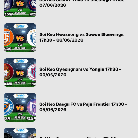
07/06/2026
Soi Kèo Hwaseong vs Suwon Bluewings
17h30 – 06/06/2026
Soi Kèo Gyeongnam vs Yongin 17h30 –
06/06/2026
Soi Kèo Daegu FC vs Paju Frontier 17h30 –
05/06/2026