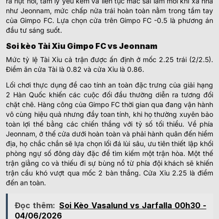
ra hụt hơi, tâm lý yếu kém và liên tục mắc sai lầm mỗi khi xa nhà
như Jeonnam, mức chấp nửa trái hoàn toàn nằm trong tầm tay
của Gimpo FC. Lựa chọn cửa trên Gimpo FC -0.5 là phương án
đầu tư sáng suốt.
Soi kèo Tài Xỉu Gimpo FC vs Jeonnam
Mức tỷ lệ Tài Xỉu cả trận được ấn định ở mốc 2.25 trái (2/2.5).
Điểm ăn cửa Tài là 0.82 và cửa Xỉu là 0.86.
Lối chơi thực dụng đề cao tính an toàn đặc trưng của giải hạng
2 Hàn Quốc khiến các cuộc đối đầu thường diễn ra tương đối
chặt chẽ. Hàng công của Gimpo FC thời gian qua đang vận hành
vô cùng hiệu quả nhưng đầy toan tính, khi họ thường xuyên bảo
toàn lợi thế bằng các chiến thắng với tỷ số tối thiểu. Về phía
Jeonnam, ở thế cửa dưới hoàn toàn và phải hành quân đến hiểm
địa, họ chắc chắn sẽ lựa chọn lối đá lùi sâu, ưu tiên thiết lập khối
phòng ngự số đông dày đặc để tìm kiếm một trận hòa. Một thế
trận giằng co và thiếu đi sự bùng nổ từ phía đội khách sẽ khiến
trận cầu khó vượt qua mốc 2 bàn thắng. Cửa Xỉu 2.25 là điểm
đến an toàn.
Đọc thêm:
Soi Kèo Vasalund vs Jarfalla 00h30 -
04/06/2026