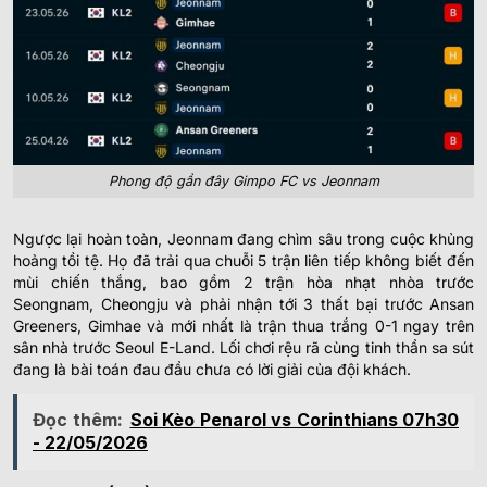
Phong độ gần đây Gimpo FC vs Jeonnam
Ngược lại hoàn toàn, Jeonnam đang chìm sâu trong cuộc khủng
hoảng tồi tệ. Họ đã trải qua chuỗi 5 trận liên tiếp không biết đến
mùi chiến thắng, bao gồm 2 trận hòa nhạt nhòa trước
Seongnam, Cheongju và phải nhận tới 3 thất bại trước Ansan
Greeners, Gimhae và mới nhất là trận thua trắng 0-1 ngay trên
sân nhà trước Seoul E-Land. Lối chơi rệu rã cùng tinh thần sa sút
đang là bài toán đau đầu chưa có lời giải của đội khách.
Đọc thêm:
Soi Kèo Penarol vs Corinthians 07h30
- 22/05/2026