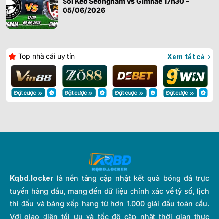
Soi Kèo Seongnam vs Gimhae 17h30 –
05/06/2026
Top nhà cái uy tín
Xem tất cả
Kqbd.locker
là nền tảng cập nhật kết quả bóng đá trực
tuyến hàng đầu, mang đến dữ liệu chính xác về tỷ số, lịch
thi đấu và bảng xếp hạng từ hơn 1.000 giải đấu toàn cầu.
Với giao diện tối ưu và tốc độ cập nhật thời gian thực