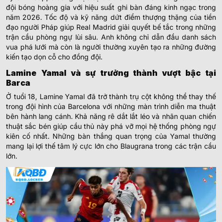
đội bóng hoàng gia với hiệu suất ghi bàn đáng kinh ngạc trong
năm 2026. Tốc độ và kỹ năng dứt điểm thượng thặng của tiền
đạo người Pháp giúp Real Madrid giải quyết bế tắc trong những
trận cầu phòng ngự lùi sâu. Anh không chỉ dẫn đầu danh sách
vua phá lưới mà còn là người thường xuyên tạo ra những đường
kiến tạo dọn cỗ cho đồng đội.
Lamine Yamal và sự trưởng thành vượt bậc tại
Barca
Ở tuổi 18, Lamine Yamal đã trở thành trụ cột không thể thay thế
trong đội hình của Barcelona với những màn trình diễn ma thuật
bên hành lang cánh. Khả năng rê dắt lắt léo và nhãn quan chiến
thuật sắc bén giúp cầu thủ này phá vỡ mọi hệ thống phòng ngự
kiên cố nhất. Những bàn thắng quan trọng của Yamal thường
mang lại lợi thế tâm lý cực lớn cho Blaugrana trong các trận cầu
lớn.