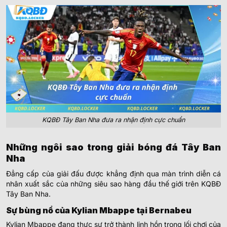
KQBĐ Tây Ban Nha đưa ra nhận định cực chuẩn
Những ngôi sao trong giải bóng đá Tây Ban
Nha
Đẳng cấp của giải đấu được khẳng định qua màn trình diễn cá
nhân xuất sắc của những siêu sao hàng đầu thế giới trên KQBĐ
Tây Ban Nha.
Sự bùng nổ của Kylian Mbappe tại Bernabeu
Kylian Mbappe đang thực sự trở thành linh hồn trong lối chơi của