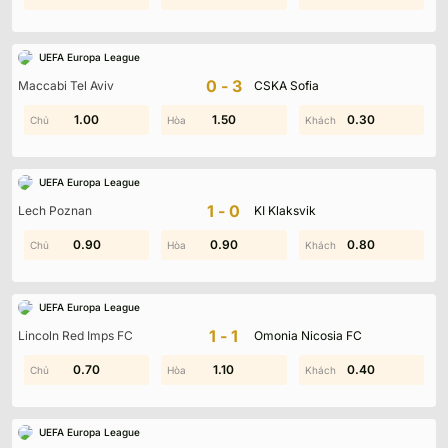
UEFA Europa League
0-3
Maccabi Tel Aviv
CSKA Sofia
0.60
1.00
1.80
1.50
0.30
0.70
UEFA Europa League
1-0
Lech Poznan
KI Klaksvik
0.90
2.00
0.90
0.20
0.30
0.80
UEFA Europa League
1-1
Lincoln Red Imps FC
Omonia Nicosia FC
0.40
0.70
0.90
1.10
0.40
1.70
UEFA Europa League