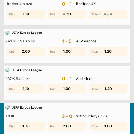
0-1
Hradec Kralove
Besiktas JK
0.70
1.10
0.50
1.00
0.40
0.80
UEFA Europa League
1-0
Red Bull Salzburg
AEP Paphos
0.80
2.00
2.00
1.00
0.20
1.20
UEFA Europa League
0-1
PAOK Saloniki
Anderlecht
1.00
1.10
0.40
1.90
1.40
1.40
UEFA Europa League
3-0
Thun
Vikingur Reykjavik
1.60
1.70
0.50
2.00
1.00
1.60
Kqbd.locker
là nền tảng cập nhật kết quả bóng đá trực