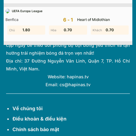
tuyến hàng đầu, mang đến dữ liệu chính xác về tỷ số, lịch
UEFA Europa League
thi đấu và bảng xếp hạng từ hơn 1.000 giải đấu toàn cầu.
6-1
Benfica
Heart of Midlothian
Với giao diện tối ưu và tốc độ cập nhật thời gian thực
(Livescore) siêu tốc, chúng tôi giúp bạn không bỏ lỡ bất kỳ
1.30
1.80
0.70
0.70
0.70
1.50
diễn biến quan trọng nào của thế giới túc cầu. Hãy truy
cập ngay để theo dõi phong độ đội bóng yêu thích và tận
hưởng trải nghiệm bóng đá trọn vẹn nhất!
Địa chỉ:
37 Đường Nguyễn Văn Linh, Quận 7, TP. Hồ Chí
Minh, Việt Nam.
Website: hapinas.tv
Email:
cs@hapinas.tv
Về chúng tôi
Điều khoản & điều kiện
Chính sách bảo mật