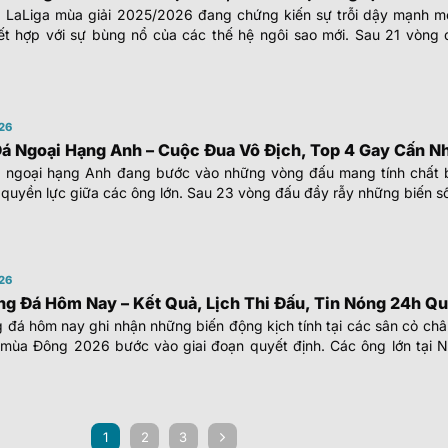
 LaLiga mùa giải 2025/2026 đang chứng kiến sự trỗi dậy mạnh mẽ
ết hợp với sự bùng nổ của các thế hệ ngôi sao mới. Sau 21 vòng đ
26
á Ngoại Hạng Anh – Cuộc Đua Vô Địch, Top 4 Gay Cấn N
 ngoại hạng Anh đang bước vào những vòng đấu mang tính chất bản 
quyền lực giữa các ông lớn. Sau 23 vòng đấu đầy rẫy những biến số 
26
ng Đá Hôm Nay – Kết Quả, Lịch Thi Đấu, Tin Nóng 24h Q
 đá hôm nay ghi nhận những biến động kịch tính tại các sân cỏ châ
mùa Đông 2026 bước vào giai đoạn quyết định. Các ông lớn tại N
1
2
3