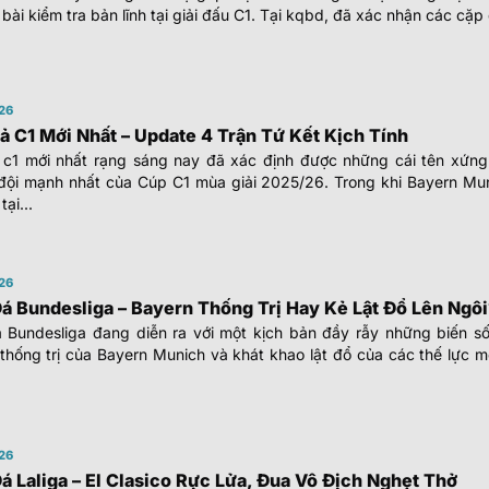
bài kiểm tra bản lĩnh tại giải đấu C1. Tại kqbd, đã xác nhận các cặp 
26
ả C1 Mới Nhất – Update 4 Trận Tứ Kết Kịch Tính
 c1 mới nhất rạng sáng nay đã xác định được những cái tên xứng
đội mạnh nhất của Cúp C1 mùa giải 2025/26. Trong khi Bayern Mu
tại...
26
á Bundesliga – Bayern Thống Trị Hay Kẻ Lật Đổ Lên Ngôi
 Bundesliga đang diễn ra với một kịch bản đầy rẫy những biến số c
 thống trị của Bayern Munich và khát khao lật đổ của các thế lực 
26
á Laliga – El Clasico Rực Lửa, Đua Vô Địch Nghẹt Thở