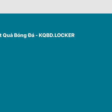
t Quả Bóng Đá - KQBD.LOCKER