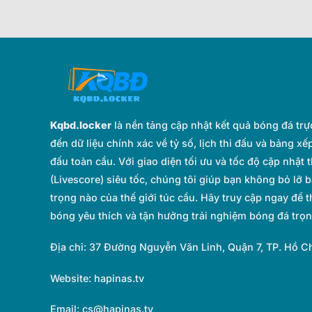
Kqbd.locker
là nền tảng cập nhật kết quả bóng đá tr
đến dữ liệu chính xác về tỷ số, lịch thi đấu và bảng xế
đấu toàn cầu. Với giao diện tối ưu và tốc độ cập nhật 
(Livescore) siêu tốc, chúng tôi giúp bạn không bỏ lỡ b
trọng nào của thế giới túc cầu. Hãy truy cập ngay để 
bóng yêu thích và tận hưởng trải nghiệm bóng đá trọn
Địa chỉ:
37 Đường Nguyễn Văn Linh, Quận 7, TP. Hồ Ch
Website: hapinas.tv
Email:
cs@hapinas.tv