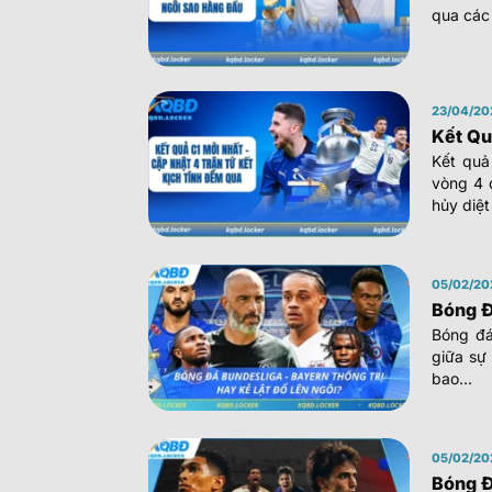
qua các 
23/04/20
Kết Qu
Kết quả
vòng 4 
hủy diệt 
05/02/20
Bóng Đ
Bóng đá
giữa sự
bao...
05/02/20
Bóng Đ