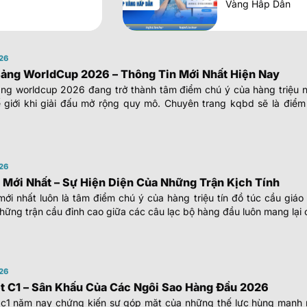
Vàng Hấp Dẫn
SOI KÈO
SOI KÈO
04/06/2026
04/06/2026
26
Kèo Hwaseong
Soi Kèo Gyeongnam
Soi
ảng WorldCup 2026 – Thông Tin Mới Nhất Hiện Nay
won Bluewings
vs Yongin 17h30 –
Paj
ng worldcup 2026 đang trở thành tâm điểm chú ý của hàng triệu 
ế giới khi giải đấu mở rộng quy mô. Chuyên trang kqbd sẽ là điể
 – 06/06/2026
06/06/2026
26
 Mới Nhất – Sự Hiện Diện Của Những Trận Kịch Tính
ới nhất luôn là tâm điểm chú ý của hàng triệu tín đồ túc cầu giáo
ững trận cầu đỉnh cao giữa các câu lạc bộ hàng đầu luôn mang lại 
26
t C1 – Sân Khấu Của Các Ngôi Sao Hàng Đầu 2026
 c1 năm nay chứng kiến sự góp mặt của những thế lực hùng mạnh 