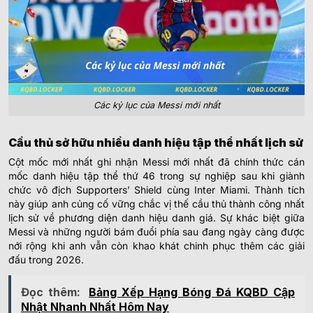
Các kỷ lục của Messi mới nhất
Cầu thủ sở hữu nhiều danh hiệu tập thể nhất lịch sử
Cột mốc mới nhất ghi nhận Messi mới nhất đã chính thức cán
mốc danh hiệu tập thể thứ 46 trong sự nghiệp sau khi giành
chức vô địch Supporters’ Shield cùng Inter Miami. Thành tích
này giúp anh củng cố vững chắc vị thế cầu thủ thành công nhất
lịch sử về phương diện danh hiệu danh giá. Sự khác biệt giữa
Messi và những người bám đuổi phía sau đang ngày càng được
nới rộng khi anh vẫn còn khao khát chinh phục thêm các giải
đấu trong 2026.
Đọc thêm:
Bảng Xếp Hạng Bóng Đá KQBD Cập
Nhật Nhanh Nhất Hôm Nay