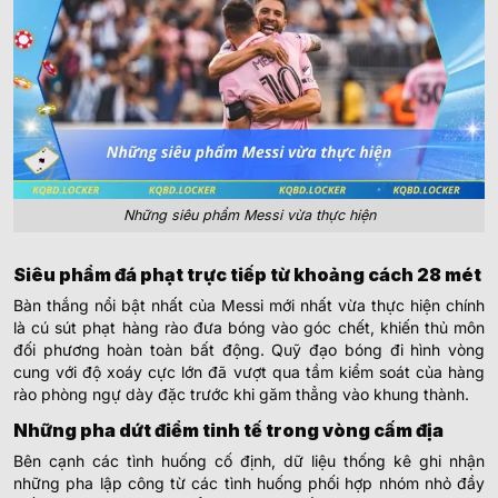
Những siêu phẩm Messi vừa thực hiện
Siêu phẩm đá phạt trực tiếp từ khoảng cách 28 mét
Bàn thắng nổi bật nhất của Messi mới nhất vừa thực hiện chính
là cú sút phạt hàng rào đưa bóng vào góc chết, khiến thủ môn
đối phương hoàn toàn bất động. Quỹ đạo bóng đi hình vòng
cung với độ xoáy cực lớn đã vượt qua tầm kiểm soát của hàng
rào phòng ngự dày đặc trước khi găm thẳng vào khung thành.
Những pha dứt điểm tinh tế trong vòng cấm địa
Bên cạnh các tình huống cố định, dữ liệu thống kê ghi nhận
những pha lập công từ các tình huống phối hợp nhóm nhỏ đầy