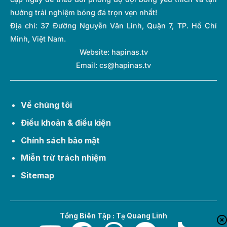
hưởng trải nghiệm bóng đá trọn vẹn nhất!
Địa chỉ:
37 Đường Nguyễn Văn Linh, Quận 7, TP. Hồ Chí
Minh, Việt Nam.
Website: hapinas.tv
Email:
cs@hapinas.tv
Về chúng tôi
Điều khoản & điều kiện
Chính sách bảo mật
Miễn trừ trách nhiệm
Sitemap
Tổng Biên Tập : Tạ Quang Linh