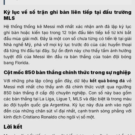
Kỷ lục về số trận ghi bàn liên tiếp tại đấu trường
MLS
Hệ thống thống kê Messi mới nhất xác nhận anh đã lập kỷ lục
ghi bàn hoặc kiến tạo trong 12 trận đấu liên tiếp kể từ khi bắt
đầu mùa giải mới. Đây là một con số chưa từng có tiền lệ tại giải
Nhà nghề Mỹ, phá vỡ mọi kỷ lục trước đó của các huyền thoại
đã từng thi đấu tại đây. Sự ổn định này cho thấy tầm ảnh hưởng
tuyệt đối của Messi lên đầu ra bàn thắng của toàn đội bóng
bang Florida.
Cột mốc 850 bàn thắng chính thức trong sự nghiệp
Với những pha lập công gần đây, dữ liệu
kết quả bóng đá
về
Messi mới nhất cho thấy anh đã chính thức vượt qua ngưỡng
850 bàn thắng ở cấp độ chuyên nghiệp. Con số này bao gồm
các bàn thắng tại La Liga, Ligue 1, MLS và đặc biệt là trong màu
áo đội tuyển quốc gia Argentina. Kỷ lục này đưa anh vào ngôi
đền của những chân sút vĩ đại nhất, cạnh tranh sòng phẳng với
kình địch Cristiano Ronaldo cho ngôi vị số một.
Lời kết