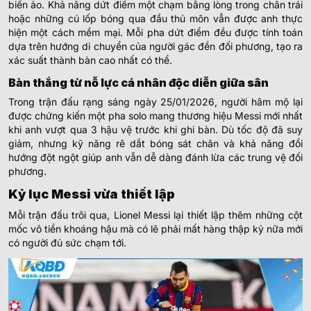
biến ảo. Khả năng dứt điểm một chạm bằng lòng trong chân trái
hoặc những cú lốp bóng qua đầu thủ môn vẫn được anh thực
hiện một cách mềm mại. Mỗi pha dứt điểm đều được tính toán
dựa trên hướng di chuyển của người gác đền đối phương, tạo ra
xác suất thành bàn cao nhất có thể.
Bàn thắng từ nỗ lực cá nhân độc diễn giữa sân
Trong trận đấu rạng sáng ngày 25/01/2026, người hâm mộ lại
được chứng kiến một pha solo mang thương hiệu Messi mới nhất
khi anh vượt qua 3 hậu vệ trước khi ghi bàn. Dù tốc độ đã suy
giảm, nhưng kỹ năng rê dắt bóng sát chân và khả năng đổi
hướng đột ngột giúp anh vẫn dễ dàng đánh lừa các trung vệ đối
phương.
Kỷ lục Messi vừa thiết lập
Mỗi trận đấu trôi qua, Lionel Messi lại thiết lập thêm những cột
mốc vô tiền khoáng hậu mà có lẽ phải mất hàng thập kỷ nữa mới
có người đủ sức chạm tới.