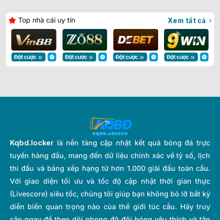
Top nhà cái uy tín
Xem tất cả
Kqbd.locker
là nền tảng cập nhật kết quả bóng đá trực
tuyến hàng đầu, mang đến dữ liệu chính xác về tỷ số, lịch
thi đấu và bảng xếp hạng từ hơn 1.000 giải đấu toàn cầu.
Với giao diện tối ưu và tốc độ cập nhật thời gian thực
(Livescore) siêu tốc, chúng tôi giúp bạn không bỏ lỡ bất kỳ
diễn biến quan trọng nào của thế giới túc cầu. Hãy truy
cập ngay để theo dõi phong độ đội bóng yêu thích và tận