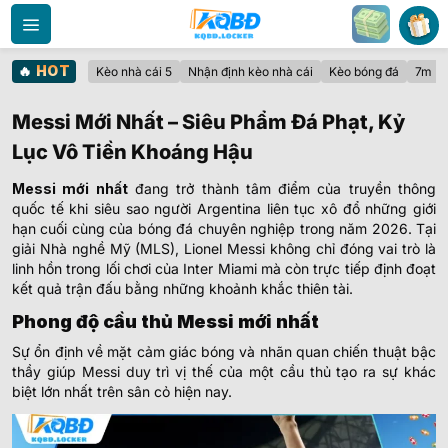
Bỏ
qua
nội
🔥
HOT
Kèo nhà cái 5
Nhận định kèo nhà cái
Kèo bóng đá
7m
dung
Messi Mới Nhất – Siêu Phẩm Đá Phạt, Kỷ
Lục Vô Tiền Khoáng Hậu
Messi mới nhất
đang trở thành tâm điểm của truyền thông
quốc tế khi siêu sao người Argentina liên tục xô đổ những giới
hạn cuối cùng của bóng đá chuyên nghiệp trong năm 2026. Tại
giải Nhà nghề Mỹ (MLS), Lionel Messi không chỉ đóng vai trò là
linh hồn trong lối chơi của Inter Miami mà còn trực tiếp định đoạt
kết quả trận đấu bằng những khoảnh khắc thiên tài.
Phong độ cầu thủ Messi mới nhất
Sự ổn định về mặt cảm giác bóng và nhãn quan chiến thuật bậc
thầy giúp Messi duy trì vị thế của một cầu thủ tạo ra sự khác
biệt lớn nhất trên sân cỏ hiện nay.