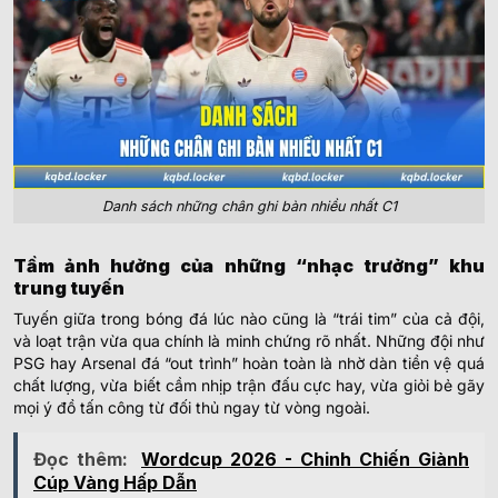
Danh sách những chân ghi bàn nhiều nhất C1
Tầm ảnh hưởng của những “nhạc trưởng” khu
trung tuyến
Tuyến giữa trong bóng đá lúc nào cũng là “trái tim” của cả đội,
và loạt trận vừa qua chính là minh chứng rõ nhất. Những đội như
PSG hay Arsenal đá “out trình” hoàn toàn là nhờ dàn tiền vệ quá
chất lượng, vừa biết cầm nhịp trận đấu cực hay, vừa giỏi bẻ gãy
mọi ý đồ tấn công từ đối thủ ngay từ vòng ngoài.
Đọc thêm:
Wordcup 2026 - Chinh Chiến Giành
Cúp Vàng Hấp Dẫn