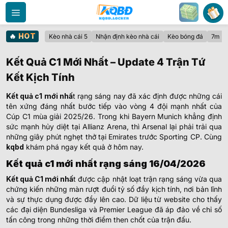
Bỏ
qua
nội
🔥
HOT
Kèo nhà cái 5
Nhận định kèo nhà cái
Kèo bóng đá
7m
dung
Kết Quả C1 Mới Nhất – Update 4 Trận Tứ
Kết Kịch Tính
Kết quả c1 mới nhấ
t rạng sáng nay đã xác định được những cái
tên xứng đáng nhất bước tiếp vào vòng 4 đội mạnh nhất của
Cúp C1 mùa giải 2025/26. Trong khi Bayern Munich khẳng định
sức mạnh hủy diệt tại Allianz Arena, thì Arsenal lại phải trải qua
những giây phút nghẹt thở tại Emirates trước Sporting CP. Cùng
kqbd
khám phá ngay kết quả ở hôm nay.
Kết quả c1 mới nhất rạng sáng 16/04/2026
Kết quả C1 mới nhấ
t được cập nhật loạt trận rạng sáng vừa qua
chứng kiến những màn rượt đuổi tỷ số đầy kịch tính, nơi bản lĩnh
và sự thực dụng được đẩy lên cao. Dữ liệu từ website cho thấy
các đại diện Bundesliga và Premier League đã áp đảo về chỉ số
tấn công trong những thời điểm then chốt của trận đấu.