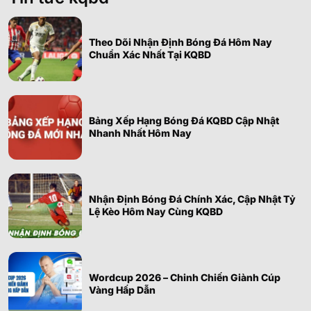
Theo Dõi Nhận Định Bóng Đá Hôm Nay
Chuẩn Xác Nhất Tại KQBD
Bảng Xếp Hạng Bóng Đá KQBD Cập Nhật
Nhanh Nhất Hôm Nay
Nhận Định Bóng Đá Chính Xác, Cập Nhật Tỷ
Lệ Kèo Hôm Nay Cùng KQBD
Wordcup 2026 – Chinh Chiến Giành Cúp
Vàng Hấp Dẫn