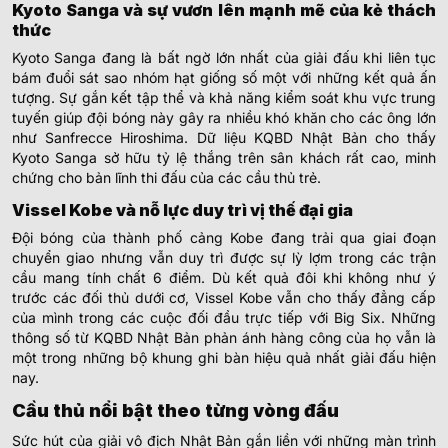
Kyoto Sanga và sự vươn lên mạnh mẽ của kẻ thách
thức
Kyoto Sanga đang là bất ngờ lớn nhất của giải đấu khi liên tục
bám đuổi sát sao nhóm hạt giống số một với những kết quả ấn
tượng. Sự gắn kết tập thể và khả năng kiểm soát khu vực trung
tuyến giúp đội bóng này gây ra nhiều khó khăn cho các ông lớn
như Sanfrecce Hiroshima. Dữ liệu KQBD Nhật Bản cho thấy
Kyoto Sanga sở hữu tỷ lệ thắng trên sân khách rất cao, minh
chứng cho bản lĩnh thi đấu của các cầu thủ trẻ.
Vissel Kobe và nỗ lực duy trì vị thế đại gia
Đội bóng của thành phố cảng Kobe đang trải qua giai đoạn
chuyển giao nhưng vẫn duy trì được sự lỳ lợm trong các trận
cầu mang tính chất 6 điểm. Dù kết quả đôi khi không như ý
trước các đối thủ dưới cơ, Vissel Kobe vẫn cho thấy đẳng cấp
của mình trong các cuộc đối đầu trực tiếp với Big Six. Những
thông số từ KQBD Nhật Bản phản ánh hàng công của họ vẫn là
một trong những bộ khung ghi bàn hiệu quả nhất giải đấu hiện
nay.
Cầu thủ nổi bật theo từng vòng đấu
Sức hút của giải vô địch Nhật Bản gắn liền với những màn trình