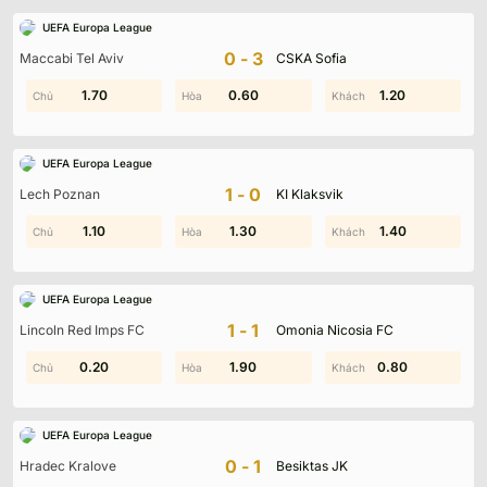
UEFA Europa League
0-3
Maccabi Tel Aviv
CSKA Sofia
0.90
1.70
0.60
1.10
1.70
1.20
UEFA Europa League
1-0
Lech Poznan
KI Klaksvik
1.10
1.10
1.80
1.30
0.90
1.40
UEFA Europa League
1-1
Lincoln Red Imps FC
Omonia Nicosia FC
0.20
1.70
0.30
1.90
0.80
1.30
UEFA Europa League
0-1
Hradec Kralove
Besiktas JK