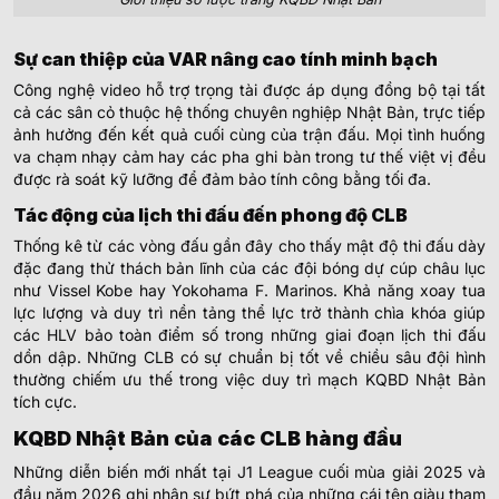
Sự can thiệp của VAR nâng cao tính minh bạch
Công nghệ video hỗ trợ trọng tài được áp dụng đồng bộ tại tất
cả các sân cỏ thuộc hệ thống chuyên nghiệp Nhật Bản, trực tiếp
ảnh hưởng đến kết quả cuối cùng của trận đấu. Mọi tình huống
va chạm nhạy cảm hay các pha ghi bàn trong tư thế việt vị đều
được rà soát kỹ lưỡng để đảm bảo tính công bằng tối đa.
Tác động của lịch thi đấu đến phong độ CLB
Thống kê từ các vòng đấu gần đây cho thấy mật độ thi đấu dày
đặc đang thử thách bản lĩnh của các đội bóng dự cúp châu lục
như Vissel Kobe hay Yokohama F. Marinos. Khả năng xoay tua
lực lượng và duy trì nền tảng thể lực trở thành chìa khóa giúp
các HLV bảo toàn điểm số trong những giai đoạn lịch thi đấu
dồn dập. Những CLB có sự chuẩn bị tốt về chiều sâu đội hình
thường chiếm ưu thế trong việc duy trì mạch KQBD Nhật Bản
tích cực.
KQBD Nhật Bản của các CLB hàng đầu
Những diễn biến mới nhất tại J1 League cuối mùa giải 2025 và
đầu năm 2026 ghi nhận sự bứt phá của những cái tên giàu tham