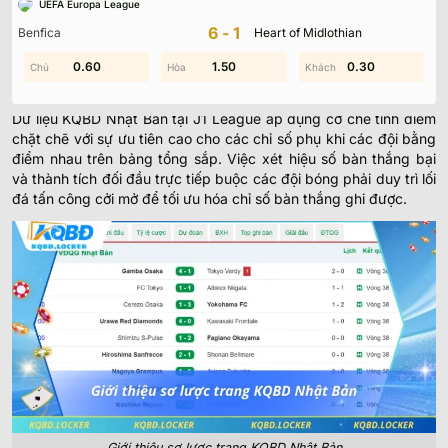
UEFA Europa League
Nền tảng kết quả bóng đá tại Nhật Bản hiện nay phản ánh sự ổn
6-1
Benfica
Heart of Midlothian
định về mặt cấu trúc giải đấu cùng tính chuyên nghiệp trong
công tác thống kê dữ liệu.
0.60
1.90
1.50
1.50
0.30
1.90
Hệ thống phân hạng và tính điểm tại J-League
Dữ liệu KQBD Nhật Bản tại J1 League áp dụng cơ chế tính điểm
chặt chẽ với sự ưu tiên cao cho các chỉ số phụ khi các đội bằng
điểm nhau trên bảng tổng sắp. Việc xét hiệu số bàn thắng bại
và thành tích đối đầu trực tiếp buộc các đội bóng phải duy trì lối
đá tấn công cởi mở để tối ưu hóa chỉ số bàn thắng ghi được.
Giới thiệu sơ lược trang KQBD Nhật Bản