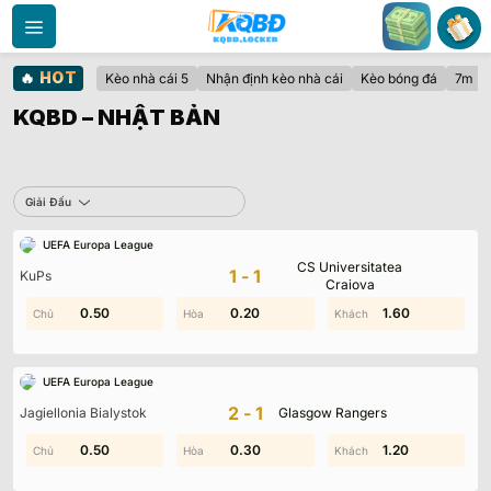
Bỏ
qua
nội
🔥
HOT
Kèo nhà cái 5
Nhận định kèo nhà cái
Kèo bóng đá
7m
dung
KQBD – NHẬT BẢN
Sbobet
Giải Đấu
UEFA Europa League
Không có dữ liệu vui lòng chọn bộ lọc khác
CS Universitatea
1-1
KuPs
Craiova
0.30
0.50
0.20
1.90
1.00
1.60
UEFA Europa League
2-1
Jagiellonia Bialystok
Glasgow Rangers
0.50
0.50
0.30
0.20
2.00
1.20