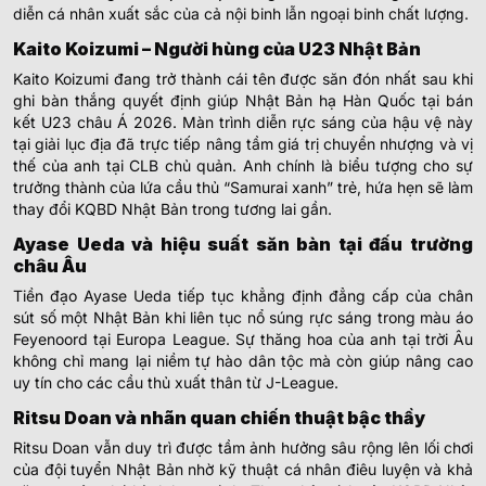
diễn cá nhân xuất sắc của cả nội binh lẫn ngoại binh chất lượng.
Kaito Koizumi – Người hùng của U23 Nhật Bản
Kaito Koizumi đang trở thành cái tên được săn đón nhất sau khi
ghi bàn thắng quyết định giúp Nhật Bản hạ Hàn Quốc tại bán
kết U23 châu Á 2026. Màn trình diễn rực sáng của hậu vệ này
tại giải lục địa đã trực tiếp nâng tầm giá trị chuyển nhượng và vị
thế của anh tại CLB chủ quản. Anh chính là biểu tượng cho sự
trưởng thành của lứa cầu thủ “Samurai xanh” trẻ, hứa hẹn sẽ làm
thay đổi KQBD Nhật Bản trong tương lai gần.
Ayase Ueda và hiệu suất săn bàn tại đấu trường
châu Âu
Tiền đạo Ayase Ueda tiếp tục khẳng định đẳng cấp của chân
sút số một Nhật Bản khi liên tục nổ súng rực sáng trong màu áo
Feyenoord tại Europa League. Sự thăng hoa của anh tại trời Âu
không chỉ mang lại niềm tự hào dân tộc mà còn giúp nâng cao
uy tín cho các cầu thủ xuất thân từ J-League.
Ritsu Doan và nhãn quan chiến thuật bậc thầy
Ritsu Doan vẫn duy trì được tầm ảnh hưởng sâu rộng lên lối chơi
của đội tuyển Nhật Bản nhờ kỹ thuật cá nhân điêu luyện và khả