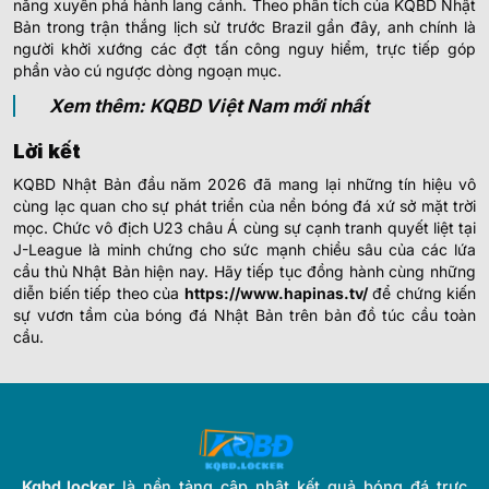
năng xuyên phá hành lang cánh. Theo phân tích của KQBD Nhật
Bản trong trận thắng lịch sử trước Brazil gần đây, anh chính là
người khởi xướng các đợt tấn công nguy hiểm, trực tiếp góp
phần vào cú ngược dòng ngoạn mục.
Xem thêm: KQBD Việt Nam mới nhất
Lời kết
KQBD Nhật Bản đầu năm 2026 đã mang lại những tín hiệu vô
cùng lạc quan cho sự phát triển của nền bóng đá xứ sở mặt trời
mọc. Chức vô địch U23 châu Á cùng sự cạnh tranh quyết liệt tại
J-League là minh chứng cho sức mạnh chiều sâu của các lứa
cầu thủ Nhật Bản hiện nay. Hãy tiếp tục đồng hành cùng những
diễn biến tiếp theo của
https://www.hapinas.tv/
để chứng kiến
sự vươn tầm của bóng đá Nhật Bản trên bản đồ túc cầu toàn
cầu.
Kqbd.locker
là nền tảng cập nhật kết quả bóng đá trực