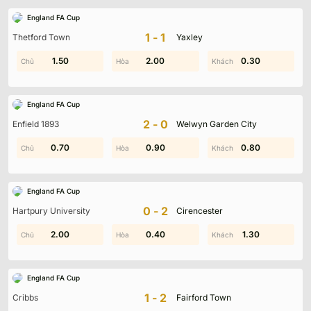
England FA Cup
1-1
Thetford Town
Yaxley
1.00
1.50
0.70
2.00
0.30
1.00
England FA Cup
2-0
Enfield 1893
Welwyn Garden City
0.90
0.70
0.90
1.20
0.40
0.80
England FA Cup
0-2
Hartpury University
Cirencester
2.00
1.80
0.40
1.60
1.00
1.30
England FA Cup
1-2
Cribbs
Fairford Town