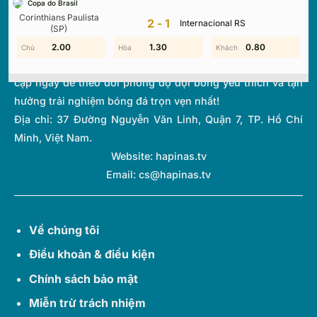
Copa do Brasil
thi đấu và bảng xếp hạng từ hơn 1.000 giải đấu toàn cầu.
Corinthians Paulista
2-1
Internacional RS
Với giao diện tối ưu và tốc độ cập nhật thời gian thực
(SP)
(Livescore) siêu tốc, chúng tôi giúp bạn không bỏ lỡ bất kỳ
0.30
2.00
1.90
1.30
0.80
1.50
diễn biến quan trọng nào của thế giới túc cầu. Hãy truy
cập ngay để theo dõi phong độ đội bóng yêu thích và tận
hưởng trải nghiệm bóng đá trọn vẹn nhất!
Địa chỉ:
37 Đường Nguyễn Văn Linh, Quận 7, TP. Hồ Chí
Minh, Việt Nam.
Website: hapinas.tv
Email:
cs@hapinas.tv
Về chúng tôi
Điều khoản & điều kiện
Chính sách bảo mật
Miễn trừ trách nhiệm