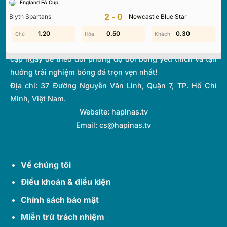
England FA Cup
thi đấu và bảng xếp hạng từ hơn 1.000 giải đấu toàn cầu.
2-0
Blyth Spartans
Newcastle Blue Star
Với giao diện tối ưu và tốc độ cập nhật thời gian thực
(Livescore) siêu tốc, chúng tôi giúp bạn không bỏ lỡ bất kỳ
1.20
1.20
0.60
0.50
0.30
1.60
diễn biến quan trọng nào của thế giới túc cầu. Hãy truy
cập ngay để theo dõi phong độ đội bóng yêu thích và tận
hưởng trải nghiệm bóng đá trọn vẹn nhất!
Địa chỉ:
37 Đường Nguyễn Văn Linh, Quận 7, TP. Hồ Chí
Minh, Việt Nam.
Website: hapinas.tv
Email:
cs@hapinas.tv
Về chúng tôi
Điều khoản & điều kiện
Chính sách bảo mật
Miễn trừ trách nhiệm