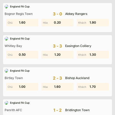
England FA Cup
3-0
Bognor Regis Town
Abbey Rangers
1.00
1.60
0.60
0.20
1.90
1.90
England FA Cup
3-3
Whitley Bay
Easington Colliery
0.70
0.50
1.50
1.20
0.40
1.30
England FA Cup
2-3
Birtley Town
Bishop Auckland
0.90
1.00
0.40
1.60
0.10
1.70
England FA Cup
1-2
Penrith AFC
Bridlington Town