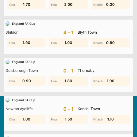
0.90
1.70
2.00
1.90
0.30
1.00
England FA Cup
4-1
Shildon
Blyth Town
1.90
1.90
1.00
1.70
0.40
0.80
England FA Cup
0-1
Guisborough Town
Thornaby
0.90
1.90
0.60
1.80
1.90
1.20
England FA Cup
0-1
Newton Aycliffe
Kendal Town
1.80
1.00
0.30
1.50
1.00
1.10
Kqbd.locker
là nền tảng cập nhật kết quả bóng đá trực
tuyến hàng đầu, mang đến dữ liệu chính xác về tỷ số, lịch