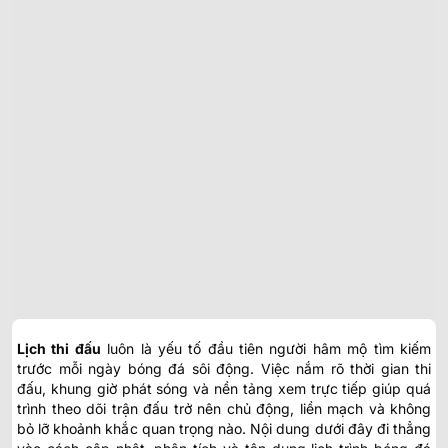
Lịch thi đấu
luôn là yếu tố đầu tiên người hâm mộ tìm kiếm
trước mỗi ngày bóng đá sôi động. Việc nắm rõ thời gian thi
đấu, khung giờ phát sóng và nền tảng xem trực tiếp giúp quá
trình theo dõi trận đấu trở nên chủ động, liền mạch và không
bỏ lỡ khoảnh khắc quan trọng nào. Nội dung dưới đây đi thẳng