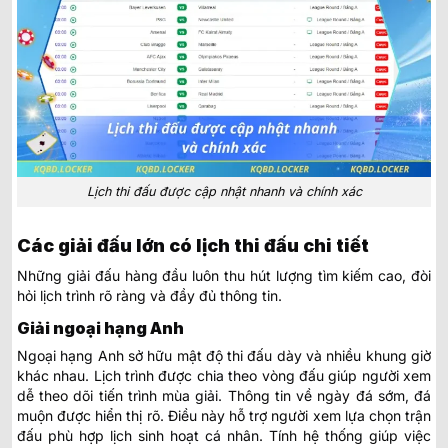
Lịch thi đấu được cập nhật nhanh và chính xác
Các giải đấu lớn có lịch thi đấu chi tiết
Những giải đấu hàng đầu luôn thu hút lượng tìm kiếm cao, đòi
hỏi lịch trình rõ ràng và đầy đủ thông tin.
Giải ngoại hạng Anh
Ngoại hạng Anh sở hữu mật độ thi đấu dày và nhiều khung giờ
khác nhau. Lịch trình được chia theo vòng đấu giúp người xem
dễ theo dõi tiến trình mùa giải. Thông tin về ngày đá sớm, đá
muộn được hiển thị rõ. Điều này hỗ trợ người xem lựa chọn trận
đấu phù hợp lịch sinh hoạt cá nhân. Tính hệ thống giúp việc