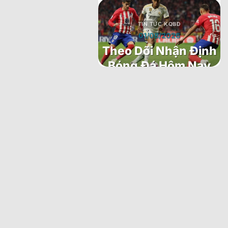
SOI KÈO
TIN TỨC KQBD
03/06/2026
01/08/2026
 Kèo Daegu FC vs
Theo Dõi Nhận Định
u Frontier 17h30 –
Bóng Đá Hôm Nay
05/06/2026
Chuẩn Xác Nhất Tại
KQBD