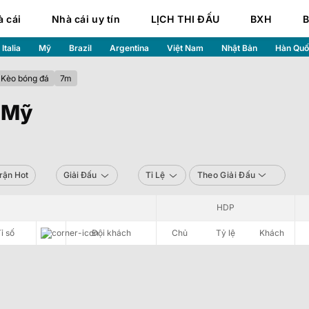
à cái
Nhà cái uy tín
LỊCH THI ĐẤU
BXH
B
Italia
Mỹ
Brazil
Argentina
Việt Nam
Nhật Bản
Hàn Quố
Kèo bóng đá
7m
 Mỹ
eo Giải Đấu
rận Hot
Giải Đấu
Sbobet
Tỉ Lệ
Theo Giải Đấu
HDP
HDP
ỉ số
ỉ số
Đội khách
Đội khách
Chủ
Chủ
Tỷ lệ
Tỷ lệ
Khách
Khách
Không có dữ liệu vui lòng chọn bộ lọc khác