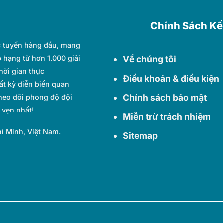
Chính Sách Kế
ực tuyến hàng đầu, mang
p hạng từ hơn 1.000 giải
Về chúng tôi
thời gian thực
Điều khoản & điều kiện
ất kỳ diễn biến quan
Chính sách bảo mật
theo dõi phong độ đội
 vẹn nhất!
Miễn trừ trách nhiệm
í Minh, Việt Nam.
Sitemap