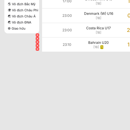
17:00
[18]
🌎️ Vô địch Bắc Mỹ
🌍️️ Vô địch Châu Phi
Denmark (W) U16
I KÈO
SOI KÈO
23:00
🌏️️ Vô địch Châu Á
[18]
06/2026
05/06/2026
🌏️️ Vô địch ĐNA
Gimpo FC vs
Soi Kèo Seoul E Land
Soi 
Costa Rica U17
⚽️️️ Giao hữu
23:00
[18]
m 17h30 –
vs Cheongju 17h30 –
vs Su
Bahrain U20
6/2026
07/06/2026
17h30
23:10
[18]
1