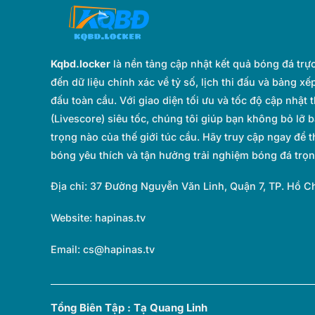
Kqbd.locker
là nền tảng cập nhật kết quả bóng đá tr
đến dữ liệu chính xác về tỷ số, lịch thi đấu và bảng xế
đấu toàn cầu. Với giao diện tối ưu và tốc độ cập nhật 
(Livescore) siêu tốc, chúng tôi giúp bạn không bỏ lỡ b
trọng nào của thế giới túc cầu. Hãy truy cập ngay để 
bóng yêu thích và tận hưởng trải nghiệm bóng đá trọn
Địa chỉ:
37 Đường Nguyễn Văn Linh, Quận 7, TP. Hồ Ch
Website: hapinas.tv
Email:
cs@hapinas.tv
Tổng Biên Tập : Tạ Quang Linh