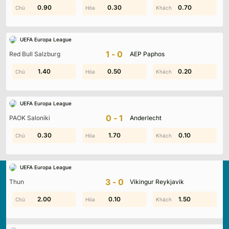
0.90
1.80
0.30
0.20
0.70
0.70
UEFA Europa League
1-0
Red Bull Salzburg
AEP Paphos
1.80
1.40
0.50
1.00
0.50
0.20
UEFA Europa League
0-1
PAOK Saloniki
Anderlecht
0.30
1.70
1.50
1.70
0.60
0.10
UEFA Europa League
3-0
Thun
Vikingur Reykjavik
2.00
1.50
1.70
0.10
1.80
1.50
Kqbd.locker
là nền tảng cập nhật kết quả bóng đá trực
tuyến hàng đầu, mang đến dữ liệu chính xác về tỷ số, lịch