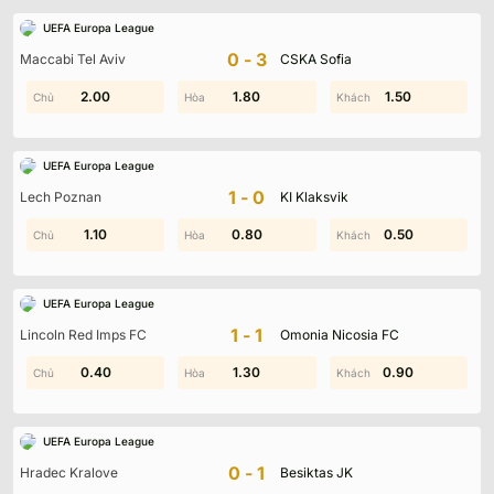
UEFA Europa League
0-3
Maccabi Tel Aviv
CSKA Sofia
2.00
1.30
1.90
1.80
1.60
1.50
UEFA Europa League
1-0
Lech Poznan
KI Klaksvik
1.90
1.10
0.80
1.70
0.50
1.60
UEFA Europa League
1-1
Lincoln Red Imps FC
Omonia Nicosia FC
0.40
0.50
0.80
1.30
0.90
2.00
UEFA Europa League
0-1
Hradec Kralove
Besiktas JK