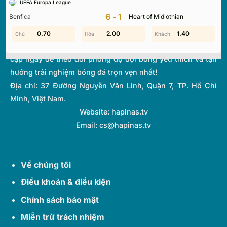
UEFA Europa League
thi đấu và bảng xếp hạng từ hơn 1.000 giải đấu toàn cầu.
6-1
Benfica
Heart of Midlothian
Với giao diện tối ưu và tốc độ cập nhật thời gian thực
(Livescore) siêu tốc, chúng tôi giúp bạn không bỏ lỡ bất kỳ
0.30
0.70
2.00
1.70
1.40
0.10
diễn biến quan trọng nào của thế giới túc cầu. Hãy truy
cập ngay để theo dõi phong độ đội bóng yêu thích và tận
hưởng trải nghiệm bóng đá trọn vẹn nhất!
Địa chỉ:
37 Đường Nguyễn Văn Linh, Quận 7, TP. Hồ Chí
Minh, Việt Nam.
Website: hapinas.tv
Email:
cs@hapinas.tv
Về chúng tôi
Điều khoản & điều kiện
Chính sách bảo mật
Miễn trừ trách nhiệm