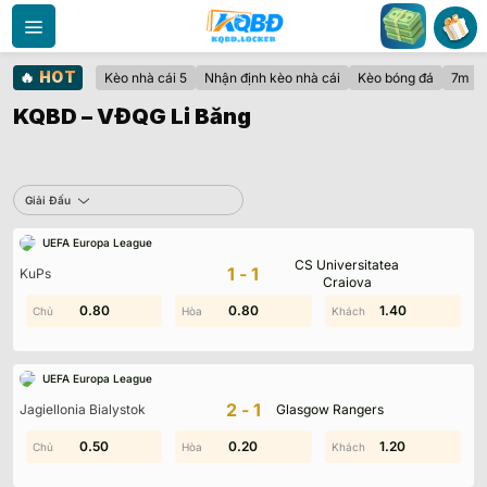
Bỏ
qua
nội
🔥
HOT
Kèo nhà cái 5
Nhận định kèo nhà cái
Kèo bóng đá
7m
dung
KQBD – VĐQG Li Băng
Sbobet
Giải Đấu
UEFA Europa League
Không có dữ liệu vui lòng chọn bộ lọc khác
CS Universitatea
1-1
KuPs
Craiova
0.80
2.00
0.80
2.00
1.80
1.40
UEFA Europa League
2-1
Jagiellonia Bialystok
Glasgow Rangers
0.50
0.50
0.40
0.20
0.80
1.20