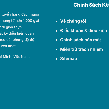
Chính Sách Kế
ực tuyến hàng đầu, mang
p hạng từ hơn 1.000 giải
Về chúng tôi
thời gian thực
Điều khoản & điều kiện
ất kỳ diễn biến quan
Chính sách bảo mật
theo dõi phong độ đội
 vẹn nhất!
Miễn trừ trách nhiệm
í Minh, Việt Nam.
Sitemap