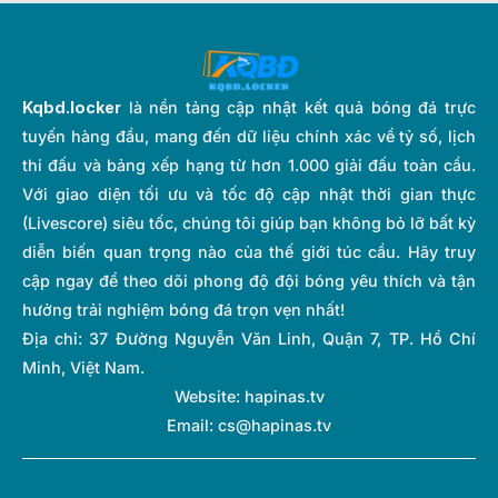
Kqbd.locker
là nền tảng cập nhật kết quả bóng đá trực
tuyến hàng đầu, mang đến dữ liệu chính xác về tỷ số, lịch
thi đấu và bảng xếp hạng từ hơn 1.000 giải đấu toàn cầu.
Với giao diện tối ưu và tốc độ cập nhật thời gian thực
(Livescore) siêu tốc, chúng tôi giúp bạn không bỏ lỡ bất kỳ
diễn biến quan trọng nào của thế giới túc cầu. Hãy truy
cập ngay để theo dõi phong độ đội bóng yêu thích và tận
hưởng trải nghiệm bóng đá trọn vẹn nhất!
Địa chỉ:
37 Đường Nguyễn Văn Linh, Quận 7, TP. Hồ Chí
Minh, Việt Nam.
Website: hapinas.tv
Email:
cs@hapinas.tv