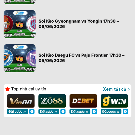
Soi Kèo Gyeongnam vs Yongin 17h30 –
06/06/2026
Soi Kèo Daegu FC vs Paju Frontier 17h30 –
05/06/2026
Top nhà cái uy tín
Xem tất cả