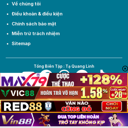
Về chúng tôi
Điều khoản & điều kiện
Chính sách bảo mật
Miễn trừ trách nhiệm
Sitemap
Tổng Biên Tập : Tạ Quang Linh
Copyright © 2026 hapinas.tv
Hatash: #ketquabongda #kqbd #tysobongda
#livescore #bongda #tinbongda #bongdavietnam
#bongdaquocte #hapinas.tv #ngoaihanganh
#premierleague #championsleague #c1 #laliga