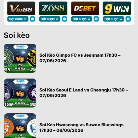
Soi kèo
Soi Kèo Gimpo FC vs Jeonnam 17h30 –
07/06/2026
Soi Kèo Seoul E Land vs Cheongju 17h30 –
07/06/2026
Soi Kèo Hwaseong vs Suwon Bluewings
17h30 – 06/06/2026