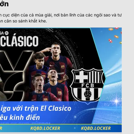
lớn
h cục diện của cả mùa giải, nơi bản lĩnh của các ngôi sao và tư
àn cân so sánh khắt khe.