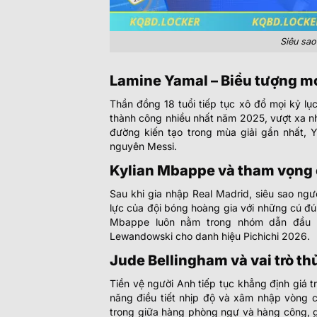
Siêu sao
Lamine Yamal – Biểu tượng m
Thần đồng 18 tuổi tiếp tục xô đổ mọi kỷ lụ
thành công nhiều nhất năm 2025, vượt xa n
đường kiến tạo trong mùa giải gần nhất,
nguyên Messi.
Kylian Mbappe và tham vọng 
Sau khi gia nhập Real Madrid, siêu sao ngư
lực của đội bóng hoàng gia với những cú đúp 
Mbappe luôn nằm trong nhóm dẫn đầu da
Lewandowski cho danh hiệu Pichichi 2026.
Jude Bellingham và vai trò th
Tiền vệ người Anh tiếp tục khẳng định giá t
năng điều tiết nhịp độ và xâm nhập vòng c
trọng giữa hàng phòng ngự và hàng công, g