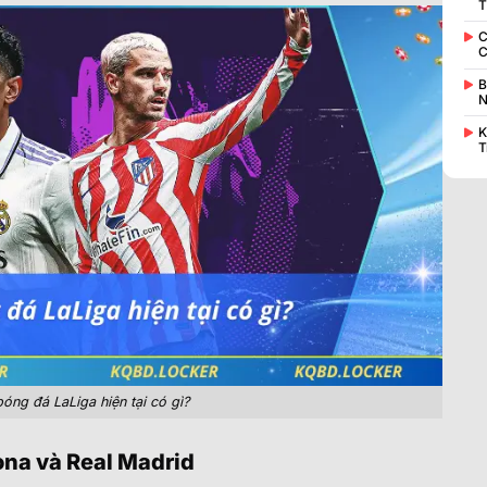
T
C
C
B
SOI KÈO
SOI KÈO
N
04/06/2026
04/06/2026
K
 Kèo Hwaseong
Soi Kèo Gyeongnam
So
T
vs Suwon
vs Yongin 17h30 –
Paj
ewings 17h30 –
06/06/2026
06/06/2026
bóng đá LaLiga hiện tại có gì?
ona và Real Madrid