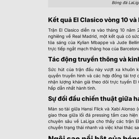
Bóng đá LaLiga
Kết quả El Clasico vòng 10 và
Trận El Clasico diễn ra vào tháng 10 năm 
nghiêng về Real Madrid, một kết quả có sứ
tỏa sáng của Kylian Mbappe và Jude Bellin
trực tiếp ngắt mạch thăng hoa của Barcelon
Tác động truyền thông và kin
Sức hút của trận đấu này vượt xa khuôn 
quyền truyền hình và các hợp đồng tài trợ 
nhận lượng khán giả theo dõi trực tuyến El
hấp dẫn nhất hành tinh.
Sự đối đầu chiến thuật giữa ha
Màn so tài giữa Hansi Flick và Xabi Alonso
giao thoa giữa lối đá pressing tầm cao hiệ
chuyên sâu về
LaLiga cho thấy các trận E
chuyển trạng thái nhanh và việc khai thác s
Ngôi sao nổi bật của bón