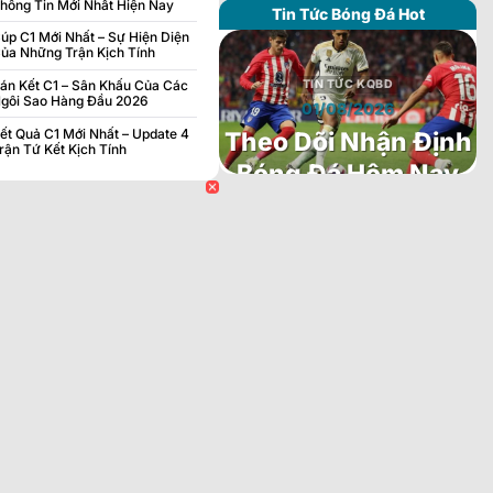
hông Tin Mới Nhất Hiện Nay
Tin Tức Bóng Đá Hot
úp C1 Mới Nhất – Sự Hiện Diện
ủa Những Trận Kịch Tính
án Kết C1 – Sân Khấu Của Các
SOI KÈO
TIN TỨC KQBD
gôi Sao Hàng Đầu 2026
03/06/2026
01/08/2026
ết Quả C1 Mới Nhất – Update 4
i Kèo Daegu FC vs
Theo Dõi Nhận Định
rận Tứ Kết Kịch Tính
u Frontier 17h30 –
Bóng Đá Hôm Nay
05/06/2026
Chuẩn Xác Nhất Tại
KQBD