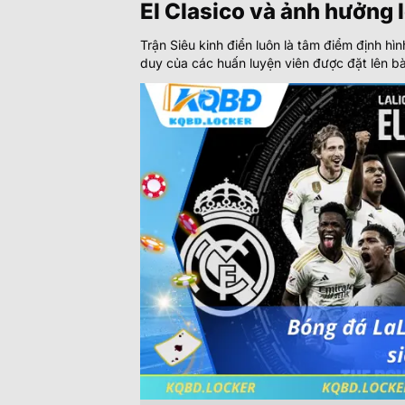
El Clasico và ảnh hưởng 
Trận Siêu kinh điển luôn là tâm điểm định hìn
duy của các huấn luyện viên được đặt lên b