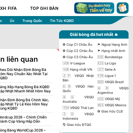
XH FIFA
TOP GHI BÀN
c
Úc
Trung Quốc
Tin Tức KQBD
Giải bóng đá hot nhất 🔥
⚽️ Cúp C1 Châu Âu
🏴󠁧󠁢󠁥󠁮󠁧󠁿 Ngoại Hạng Anh
⚽️ Cúp C2 Châu Âu
🏴󠁧󠁢󠁥󠁮󠁧󠁿 Hạng nhất Anh
in liên quan
⚽️ Cúp C3 Châu Âu
🇩🇪 Bundesliga
🇻🇳 V-League
🇪🇸 La Liga
🇻🇳 Hạng nhất VN
🇮🇹 Serie A
heo Dõi Nhận Định Bóng Đá
ôm Nay Chuẩn Xác Nhất Tại
🇯🇵 VĐQG Nhật
🇫🇷 Ligue 1
KQBD
Bản
🇧🇷 VĐQG Brazil
🇰🇷 VĐQG Hàn
ảng Xếp Hạng Bóng Đá KQBD
🇦🇷 VĐQG
Quốc
ập Nhật Nhanh Nhất Hôm Nay
Argentina
🇦🇺 VĐQG
🇺🇸 VĐQG Mỹ
hận Định Bóng Đá Chính Xác,
Australia
ập Nhật Tỷ Lệ Kèo Hôm Nay
🇲🇽 VĐQG Mexico
🇹🇭 VĐQG Thái Lan
ùng KQBD
⚽️ Giao hữu CLB
🇮🇩 VĐQG
ordcup 2026 – Chinh Chiến
Indonesia
iành Cúp Vàng Hấp Dẫn
🌎 Giao hữu ĐTQG
òng Bảng WorldCup 2026 –