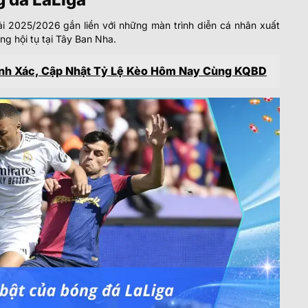
ải 2025/2026 gắn liền với những màn trình diễn cá nhân xuất
ng hội tụ tại Tây Ban Nha.
nh Xác, Cập Nhật Tỷ Lệ Kèo Hôm Nay Cùng KQBD