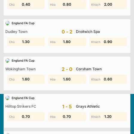
0.40
1.50
0.80
1.60
2.00
1.00
England FA Cup
0-2
Dudley Town
Droitwich Spa
0.50
1.30
2.00
1.80
0.90
0.90
England FA Cup
2-0
Wokingham Town
Corsham Town
0.80
1.60
1.60
1.20
0.60
1.80
England FA Cup
1-5
Hilltop Strikers FC
Grays Athletic
0.20
0.70
0.50
0.70
0.20
1.20
Kqbd.locker
là nền tảng cập nhật kết quả bóng đá trực
tuyến hàng đầu, mang đến dữ liệu chính xác về tỷ số, lịch