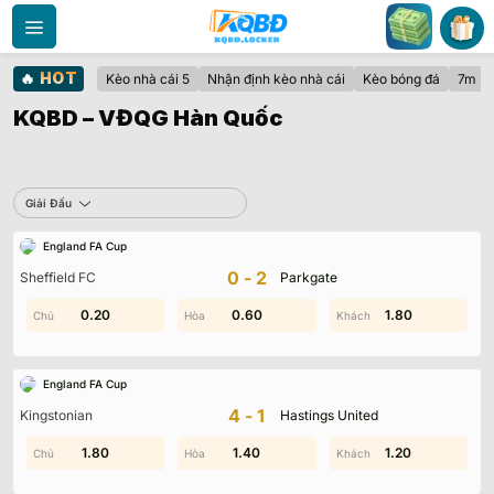
Bỏ
qua
nội
🔥
HOT
Kèo nhà cái 5
Nhận định kèo nhà cái
Kèo bóng đá
7m
dung
KQBD – VĐQG Hàn Quốc
Sbobet
Giải Đấu
England FA Cup
Không có dữ liệu vui lòng chọn bộ lọc khác
0-2
Sheffield FC
Parkgate
0.20
1.80
0.60
2.00
1.80
1.10
England FA Cup
4-1
Kingstonian
Hastings United
1.00
1.80
1.40
1.70
0.30
1.20