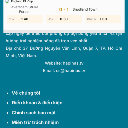
England FA Cup
thi đấu và bảng xếp hạng từ hơn 1.000 giải đấu toàn cầu.
Faversham Strike
0-1
Snodland Town
Với giao diện tối ưu và tốc độ cập nhật thời gian thực
Force
(Livescore) siêu tốc, chúng tôi giúp bạn không bỏ lỡ bất kỳ
1.90
1.40
0.50
0.50
1.80
1.60
diễn biến quan trọng nào của thế giới túc cầu. Hãy truy
cập ngay để theo dõi phong độ đội bóng yêu thích và tận
hưởng trải nghiệm bóng đá trọn vẹn nhất!
Địa chỉ:
37 Đường Nguyễn Văn Linh, Quận 7, TP. Hồ Chí
Minh, Việt Nam.
Website: hapinas.tv
Email:
cs@hapinas.tv
Về chúng tôi
Điều khoản & điều kiện
Chính sách bảo mật
Miễn trừ trách nhiệm