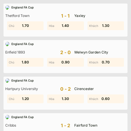
England FA Cup
1-1
Thetford Town
Yaxley
0.60
1.70
1.60
1.40
0.70
1.30
England FA Cup
2-0
Enfield 1893
Welwyn Garden City
1.40
1.80
0.90
1.90
0.70
1.60
England FA Cup
0-2
Hartpury University
Cirencester
0.30
1.20
0.50
1.30
0.60
1.40
England FA Cup
1-2
Cribbs
Fairford Town