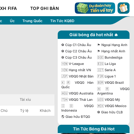
XH FIFA
TOP GHI BÀN
c
Úc
Trung Quốc
Tin Tức KQBD
Giải bóng đá hot nhất 🔥
⚽️ Cúp C1 Châu Âu
🏴󠁧󠁢󠁥󠁮󠁧󠁿 Ngoại Hạng Anh
⚽️ Cúp C2 Châu Âu
🏴󠁧󠁢󠁥󠁮󠁧󠁿 Hạng nhất Anh
⚽️ Cúp C3 Châu Âu
🇩🇪 Bundesliga
🇻🇳 V-League
🇪🇸 La Liga
🇻🇳 Hạng nhất VN
🇮🇹 Serie A
🇯🇵 VĐQG Nhật Bản
🇫🇷 Ligue 1
🇰🇷 VĐQG Hàn
🇧🇷 VĐQG Brazil
Quốc
🇦🇷 VĐQG
🇦🇺 VĐQG Australia
Argentina
Tài/Xỉu
Tài xỉu
🇹🇭 VĐQG Thái Lan
🇺🇸 VĐQG Mỹ
🇮🇩 VĐQG
🇲🇽 VĐQG Mexico
Chủ
Chủ
Tỷ lệ
Tỷ lệ
Khách
Khách
Indonesia
⚽️ Giao hữu CLB
🌎 Giao hữu ĐTQG
Tin Tức Bóng Đá Hot