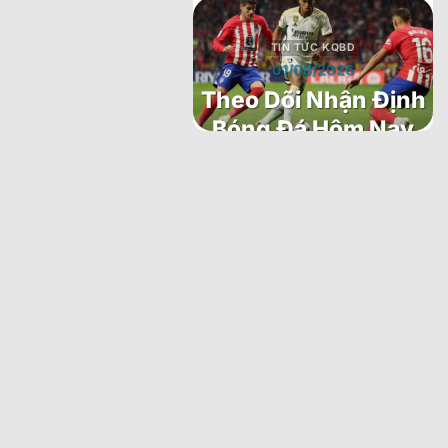
SOI KÈO
TIN TỨC KQBD
03/06/2026
01/08/2026
 Kèo Daegu FC vs
Theo Dõi Nhận Định
u Frontier 17h30 –
Bóng Đá Hôm Nay
05/06/2026
Chuẩn Xác Nhất Tại
KQBD