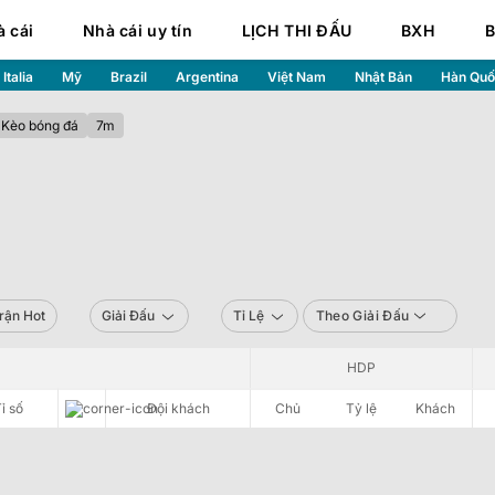
à cái
Nhà cái uy tín
LỊCH THI ĐẤU
BXH
B
Italia
Mỹ
Brazil
Argentina
Việt Nam
Nhật Bản
Hàn Quố
Kèo bóng đá
7m
eo Giải Đấu
rận Hot
Giải Đấu
Sbobet
Tỉ Lệ
Theo Giải Đấu
HDP
HDP
ỉ số
ỉ số
Đội khách
Đội khách
Chủ
Chủ
Tỷ lệ
Tỷ lệ
Khách
Khách
Không có dữ liệu vui lòng chọn bộ lọc khác