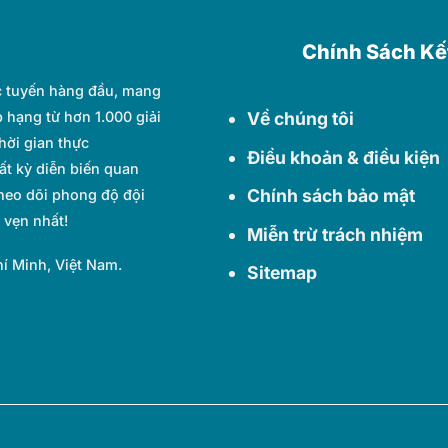
Chính Sách Kế
ực tuyến hàng đầu, mang
p hạng từ hơn 1.000 giải
Về chúng tôi
thời gian thực
Điều khoản & điều kiện
ất kỳ diễn biến quan
Chính sách bảo mật
theo dõi phong độ đội
 vẹn nhất!
Miễn trừ trách nhiệm
í Minh, Việt Nam.
Sitemap