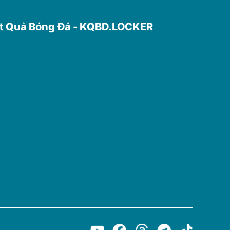
t Quả Bóng Đá - KQBD.LOCKER