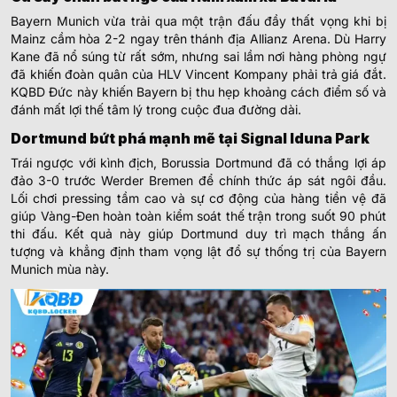
Bayern Munich vừa trải qua một trận đấu đầy thất vọng khi bị
Mainz cầm hòa 2-2 ngay trên thánh địa Allianz Arena. Dù Harry
Kane đã nổ súng từ rất sớm, nhưng sai lầm nơi hàng phòng ngự
đã khiến đoàn quân của HLV Vincent Kompany phải trả giá đắt.
KQBD Đức này khiến Bayern bị thu hẹp khoảng cách điểm số và
đánh mất lợi thế tâm lý trong cuộc đua đường dài.
Dortmund bứt phá mạnh mẽ tại Signal Iduna Park
Trái ngược với kình địch, Borussia Dortmund đã có thắng lợi áp
đảo 3-0 trước Werder Bremen để chính thức áp sát ngôi đầu.
Lối chơi pressing tầm cao và sự cơ động của hàng tiền vệ đã
giúp Vàng-Đen hoàn toàn kiểm soát thế trận trong suốt 90 phút
thi đấu. Kết quả này giúp Dortmund duy trì mạch thắng ấn
tượng và khẳng định tham vọng lật đổ sự thống trị của Bayern
Munich mùa này.