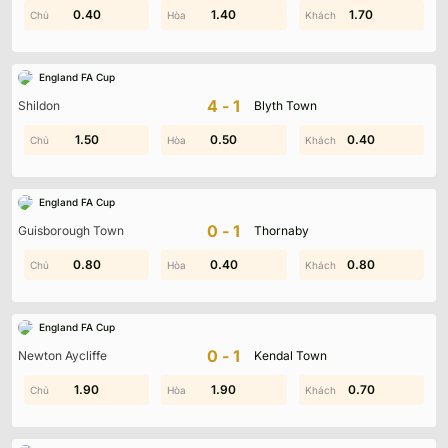
0.40
1.20
1.40
1.50
1.70
1.10
England FA Cup
4-1
Shildon
Blyth Town
1.40
1.50
0.30
0.50
0.40
1.40
England FA Cup
0-1
Guisborough Town
Thornaby
0.60
0.80
0.40
0.40
0.80
1.00
KQBD Đức
luôn là chủ đề thu hút sự quan tâm của giới mộ điệu
nhờ lối đá tấn công rực lửa và những bất ngờ không thể dự báo
England FA Cup
trước. Trong đợt cập nhật kết quả mới nhất đêm qua ngày
0-1
Newton Aycliffe
Kendal Town
24/01/2026, Bundesliga đã chứng kiến một kịch bản gây sốc
khi nhà đương kim vô địch Bayern Munich để mất điểm đầy cay
1.90
1.20
1.80
1.90
0.70
0.70
đắng.
Tổng quan trang KQBD Đức