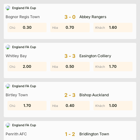
England FA Cup
3-0
Bognor Regis Town
Abbey Rangers
0.90
0.30
0.80
0.70
0.50
1.60
England FA Cup
3-3
Whitley Bay
Easington Colliery
2.00
0.10
0.50
1.90
0.60
1.70
England FA Cup
2-3
Birtley Town
Bishop Auckland
1.90
1.70
0.40
1.70
1.90
1.00
England FA Cup
1-2
Penrith AFC
Bridlington Town