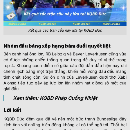
Kết quả các trận cầu nảy lửa tại KQBD Đức
Nhóm đầu bảng xếp hạng bám đuổi quyết liệt
Bên cạnh hai ông lớn, RB Leipzig và Bayer Leverkusen cũng vừa
có được những chiến thắng quan trọng để duy trì vị thế trong
top 4. Khoảng cách điểm số giữa các đội dẫn đầu hiện nay chỉ
chênh lệch bằng một trận thắng, khiến mỗi vòng đấu đều mang
tính chất sống còn. Sự ổn định của Leverkusen dưới thời Xabi
Alonso tiếp tục gây áp lực lớn lên nhóm hạt giống số một của
giải đấu.
Xem thêm: KQBD Pháp Cuồng Nhiệt
Lời kết
KQBD Đức đêm qua đã vẽ nên một bức tranh Bundesliga đầy
kịch tính với những biến động không ai có thể ngờ tới. Thất bại