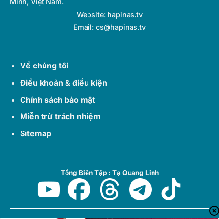
Minh, Việt Nam.
Website: hapinas.tv
Email:
cs@hapinas.tv
Về chúng tôi
Điều khoản & điều kiện
Chính sách bảo mật
Miễn trừ trách nhiệm
Sitemap
Tổng Biên Tập : Tạ Quang Linh