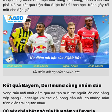
phá lưới và kết quả trận đấu được bố trí khoa học, tránh gây rối
mắt cho độc giả.
Ưu điểm nổi bật của KQBĐ Đức
Kết quả Bayern, Dortmund cùng nhóm đầu
Vòng đấu mới nhất đêm qua đã tạo ra bước ngoặt lớn cho bảng
xếp hạng Bundesliga khi các đội bóng dẫn đầu có những màn
trình diễn trái ngược nhau.
Cú sảy chân bất ngờ của Hùm xám xứ Bavaria