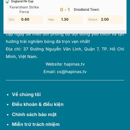
England FA Cup
thi đấu và bảng xếp hạng từ hơn 1.000 giải đấu toàn cầu.
Faversham Strike
0-1
Snodland Town
Với giao diện tối ưu và tốc độ cập nhật thời gian thực
Force
(Livescore) siêu tốc, chúng tôi giúp bạn không bỏ lỡ bất kỳ
0.60
1.70
1.90
1.30
2.00
1.10
diễn biến quan trọng nào của thế giới túc cầu. Hãy truy
cập ngay để theo dõi phong độ đội bóng yêu thích và tận
hưởng trải nghiệm bóng đá trọn vẹn nhất!
Địa chỉ:
37 Đường Nguyễn Văn Linh, Quận 7, TP. Hồ Chí
Minh, Việt Nam.
Website: hapinas.tv
Email:
cs@hapinas.tv
Về chúng tôi
Điều khoản & điều kiện
Chính sách bảo mật
Miễn trừ trách nhiệm