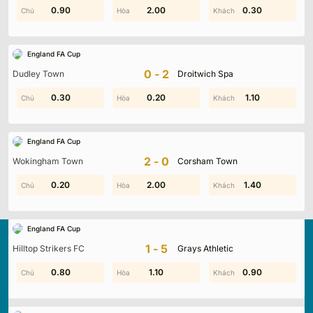
0.30
0.90
2.00
2.00
0.30
1.70
England FA Cup
0-2
Dudley Town
Droitwich Spa
0.30
0.20
0.20
0.10
1.00
1.10
England FA Cup
2-0
Wokingham Town
Corsham Town
0.40
0.20
2.00
0.10
0.50
1.40
England FA Cup
1-5
Hilltop Strikers FC
Grays Athletic
0.80
0.80
2.00
1.10
0.90
0.10
Kqbd.locker
là nền tảng cập nhật kết quả bóng đá trực
tuyến hàng đầu, mang đến dữ liệu chính xác về tỷ số, lịch