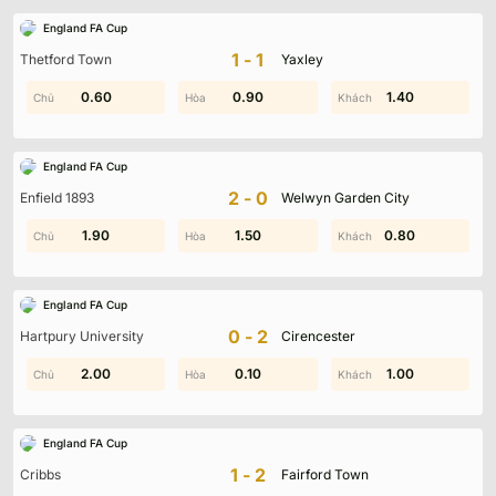
England FA Cup
1-1
Thetford Town
Yaxley
0.60
1.70
0.90
1.80
0.40
1.40
England FA Cup
2-0
Enfield 1893
Welwyn Garden City
1.60
1.90
0.60
1.50
0.40
0.80
England FA Cup
0-2
Hartpury University
Cirencester
2.00
1.20
2.00
0.10
1.00
1.20
England FA Cup
1-2
Cribbs
Fairford Town