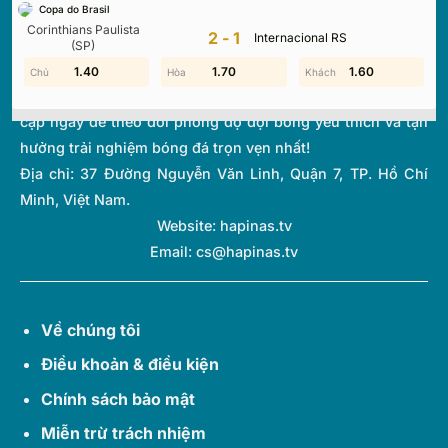
Copa do Brasil
thi đấu và bảng xếp hạng từ hơn 1.000 giải đấu toàn cầu.
Corinthians Paulista
2-1
Internacional RS
Với giao diện tối ưu và tốc độ cập nhật thời gian thực
(SP)
(Livescore) siêu tốc, chúng tôi giúp bạn không bỏ lỡ bất kỳ
1.80
1.40
0.90
1.70
1.60
1.60
diễn biến quan trọng nào của thế giới túc cầu. Hãy truy
cập ngay để theo dõi phong độ đội bóng yêu thích và tận
hưởng trải nghiệm bóng đá trọn vẹn nhất!
Địa chỉ:
37 Đường Nguyễn Văn Linh, Quận 7, TP. Hồ Chí
Minh, Việt Nam.
Website: hapinas.tv
Email:
cs@hapinas.tv
Về chúng tôi
Điều khoản & điều kiện
Chính sách bảo mật
Miễn trừ trách nhiệm