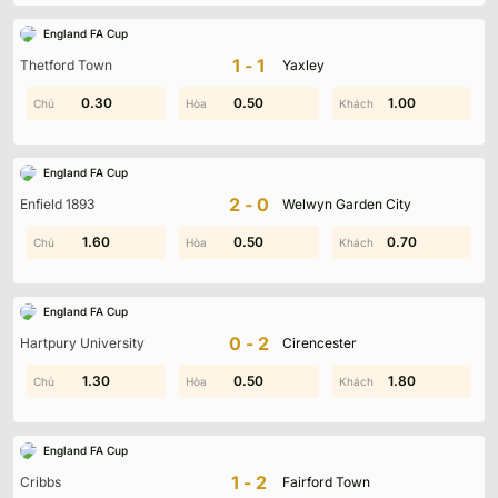
England FA Cup
1-1
Thetford Town
Yaxley
0.30
1.90
0.50
1.00
1.80
1.00
England FA Cup
2-0
Enfield 1893
Welwyn Garden City
1.00
1.60
0.50
0.10
0.70
1.90
England FA Cup
0-2
Hartpury University
Cirencester
0.70
1.30
0.50
1.60
1.00
1.80
England FA Cup
1-2
Cribbs
Fairford Town