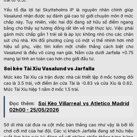
Yếu tố địa lợi tại Skytteholms IP là nguyên nhân chính giúp
Vasalund nhận được sự đánh giá cao từ giới chuyên môn ở mức
chấp này. Tuy nhiên, việc hai đội đang sở hữu số điểm ngang
bằng cho thấy sự tương đồng rất lớn về mặt thực lực. Việc phải
gánh mức chấp gần 1 trái sẽ là áp lực không nhỏ cho các chân
sút chủ nhà. Khi đối phương cũng có một vị thế nhỉnh hơn nhờ
hiệu số phụ, việc tìm kiếm một chiến thắng cách biệt cho
Vasalund là điều vô cùng nan giải. Nằm cửa dưới Jarfalla +0.75
mang lại tính an toàn cao hơn cho giới đầu tư.
Soi kèo Tài Xỉu Vasalund vs Jarfalla
Mức kèo Tài Xỉu cả trận được nhà cái thiết lập ở mốc tương đối
cao là 3.5 trái, với điểm ăn cửa Tài là -0.83 và cửa Xỉu là 0.62.
Mức Tài Xỉu hiệp 1 nằm ở mốc 1.5 trái.
Đọc thêm:
Soi Kèo Villarreal vs Atletico Madrid
02h00 - 25/05/2026
Sở dĩ nhà cái đưa ra cột mốc bàn thắng cao như vậy là bởi lối
chơi cởi mở của hai đội. Các vị khách Jarfalla đang sở hữu hiệu
suất làm bàn cực kỳ đáng nể với những chiến thắng tưng bừng