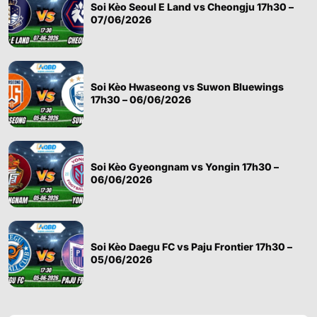
Soi Kèo Seoul E Land vs Cheongju 17h30 –
07/06/2026
Soi Kèo Hwaseong vs Suwon Bluewings
17h30 – 06/06/2026
Soi Kèo Gyeongnam vs Yongin 17h30 –
06/06/2026
Soi Kèo Daegu FC vs Paju Frontier 17h30 –
05/06/2026