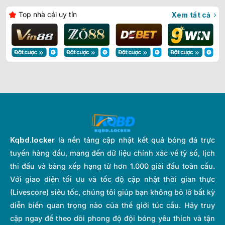
Top nhà cái uy tín
Xem tất cả
Kqbd.locker
là nền tảng cập nhật kết quả bóng đá trực
tuyến hàng đầu, mang đến dữ liệu chính xác về tỷ số, lịch
thi đấu và bảng xếp hạng từ hơn 1.000 giải đấu toàn cầu.
Với giao diện tối ưu và tốc độ cập nhật thời gian thực
(Livescore) siêu tốc, chúng tôi giúp bạn không bỏ lỡ bất kỳ
diễn biến quan trọng nào của thế giới túc cầu. Hãy truy
cập ngay để theo dõi phong độ đội bóng yêu thích và tận