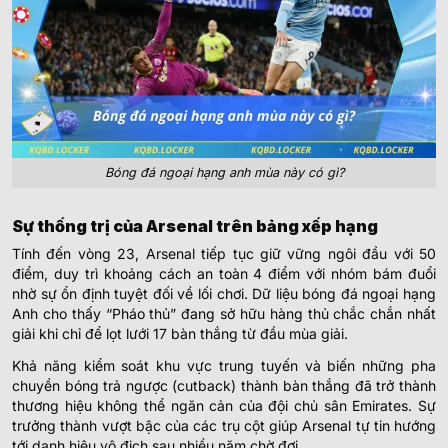
Bóng đá ngoại hạng anh mùa này có gì?
Sự thống trị của Arsenal trên bảng xếp hạng
Tính đến vòng 23, Arsenal tiếp tục giữ vững ngôi đầu với 50
điểm, duy trì khoảng cách an toàn 4 điểm với nhóm bám đuổi
nhờ sự ổn định tuyệt đối về lối chơi. Dữ liệu bóng đá ngoại hạng
Anh cho thấy “Pháo thủ” đang sở hữu hàng thủ chắc chắn nhất
giải khi chỉ để lọt lưới 17 bàn thắng từ đầu mùa giải.
Khả năng kiểm soát khu vực trung tuyến và biến những pha
chuyền bóng trả ngược (cutback) thành bàn thắng đã trở thành
thương hiệu không thể ngăn cản của đội chủ sân Emirates. Sự
trưởng thành vượt bậc của các trụ cột giúp Arsenal tự tin hướng
tới danh hiệu vô địch sau nhiều năm chờ đợi.