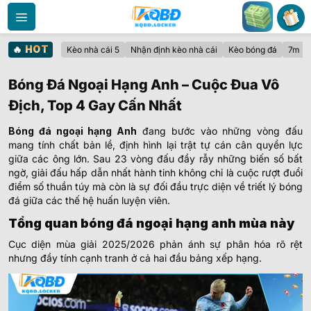
Bỏ
qua
nội
🔥
HOT
Kèo nhà cái 5
Nhận định kèo nhà cái
Kèo bóng đá
7m
dung
Bóng Đá Ngoại Hạng Anh – Cuộc Đua Vô
Địch, Top 4 Gay Cấn Nhất
Bóng đá ngoại hạng Anh
đang bước vào những vòng đấu
mang tính chất bản lề, định hình lại trật tự cán cân quyền lực
giữa các ông lớn. Sau 23 vòng đấu đầy rẫy những biến số bất
ngờ, giải đấu hấp dẫn nhất hành tinh không chỉ là cuộc rượt đuổi
điểm số thuần túy mà còn là sự đối đầu trực diện về triết lý bóng
đá giữa các thế hệ huấn luyện viên.
Tổng quan bóng đá ngoại hạng anh mùa này
Cục diện mùa giải 2025/2026 phản ánh sự phân hóa rõ rệt
nhưng đầy tính cạnh tranh ở cả hai đầu bảng xếp hạng.