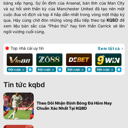
bảng xếp hạng. Sự ổn định của Arsenal, bản lĩnh của Man City
và sự hồi sinh thần kỳ của Manchester United đã tạo nên một
cuộc đua vô địch và top 4 hấp dẫn nhất trong vòng một thập kỷ
qua. Hãy cùng chờ đón những vòng đấu tiếp theo tại
KQBD
để
xem liệu bản sắc của “Pháo thủ” hay tinh thần Carrick sẽ lên
ngôi vương cuối cùng.
Top nhà cái uy tín
Xem tất cả
Tin tức kqbd
Theo Dõi Nhận Định Bóng Đá Hôm Nay
Chuẩn Xác Nhất Tại KQBD