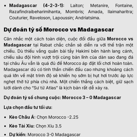
Madagascar (4-2-3-1):
Laiton; Metanire, Fontaine,
Razafindraibeharimihanta, Mombris; Amada, Ilaimaharitra;
Couturier, Raveloson, Lapoussin; Andriatsima.
Dự đoán tỷ số Morocco vs Madagascar
Cân nhắc một cách toàn diện, cuộc đối đầu giữa
Morocco vs
Madagascar
tại Rabat chắc chắn sẽ diễn ra với thế trận một
chiều. Dù thiếu vắng quân bài tẩy Hakimi bên hành lang cánh,
chiều sâu đội hình vượt trội cùng bản lĩnh của dàn sao đang đá
tại châu Âu vẫn là quá đủ để Morocco áp đặt lối chơi hoàn toàn.
Madagascar dù có tinh thần chiến đấu cao nhưng khoảng cách
quá lớn về mặt trình độ sẽ khiến họ sớm bị hụt hơi trước áp lực
nghẹt thở từ phía chủ nhà. Một chiến thắng cách biệt, giữ sạch
lưới dành cho “Sư tử Atlas” là kịch bản rất dễ xảy ra.
Dự đoán tỷ số chung cuộc: Morocco 3 – 0 Madagascar
Lựa chọn đầu tư tối ưu:
Kèo Châu Á:
Chọn Morocco -2.25
Kèo Tài Xỉu:
Chọn Xỉu 3.5
Dự kiến:
Morocco 3-0 Madagascar