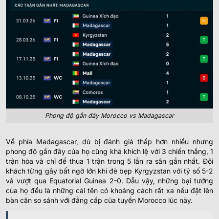
Phong độ gần đây Morocco vs Madagascar
Về phía Madagascar, dù bị đánh giá thấp hơn nhiều nhưng
phong độ gần đây của họ cũng khá khích lệ với 3 chiến thắng, 1
trận hòa và chỉ để thua 1 trận trong 5 lần ra sân gần nhất. Đội
khách từng gây bất ngờ lớn khi đè bẹp Kyrgyzstan với tỷ số 5-2
và vượt qua Equatorial Guinea 2-0. Dẫu vậy, những bại tướng
của họ đều là những cái tên có khoảng cách rất xa nếu đặt lên
bàn cân so sánh với đẳng cấp của tuyển Morocco lúc này.