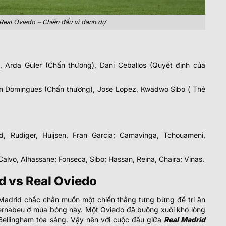
Real Oviedo – Chiến đấu vì danh dự
o, Arda Guler (Chấn thương), Dani Ceballos (Quyết định của
n Domingues (Chấn thương), Jose Lopez, Kwadwo Sibo ( Thẻ
d, Rudiger, Huijsen, Fran Garcia; Camavinga, Tchouameni,
Calvo, Alhassane; Fonseca, Sibo; Hassan, Reina, Chaira; Vinas.
d vs Real Oviedo
l Madrid chắc chắn muốn một chiến thắng tưng bừng để tri ân
 Bernabeu ở mùa bóng này. Một Oviedo đã buông xuôi khó lòng
Bellingham tỏa sáng. Vậy nên với cuộc đấu giữa
Real Madrid