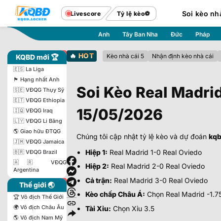
Bỏ
Soi kèo nh
Livescore
Tỷ lệ kèo
qua
nội
Anh
Tây Ban Nha
Đức
Pháp
dung
🔥
HOT
Kèo nhà cái 5
Nhận định kèo nhà cái
KQBD mới 🏆
🇪🇸 La Liga
🏴󠁧󠁢󠁥󠁮󠁧󠁿 Hạng nhất Anh
Soi Kèo Real Madri
🇸🇪 VĐQG Thụy Sỹ
🇪🇹 VĐQG Ethiopia
15/05/2026
🇮🇶 VĐQG Iraq
🇱🇾 VĐQG Li Băng
🌎 Giao hữu ĐTQG
Chúng tôi cập nhật tỷ lệ kèo và dự đoán
kq
🇯🇲 VĐQG Jamaica
Hiệp 1:
Real Madrid 1-0 Real Oviedo
🇧🇷 VĐQG Brazil
🇦🇷 VĐQG
Hiệp 2:
Real Madrid 2-0 Real Oviedo
Argentina
Cả trận:
Real Madrid 3-0 Real Oviedo
Thế giới 🌏
Kèo chấp Châu Á:
Chọn Real Madrid -1.7
🏆 Vô địch Thế Giới
🌍️ Vô địch Châu Âu
Tài Xỉu:
Chọn Xỉu 3.5
🌎️️ Vô địch Nam Mỹ