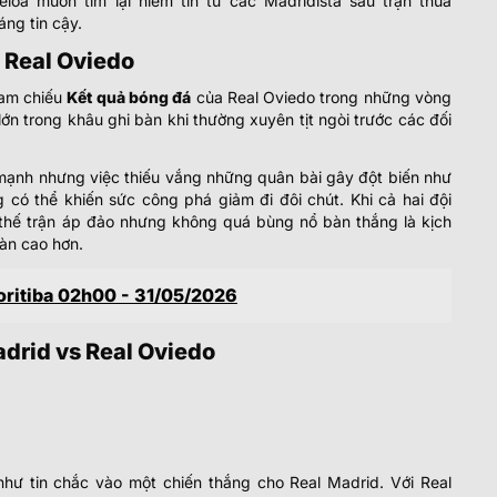
loa muốn tìm lại niềm tin từ các Madridista sau trận thua
áng tin cậy.
s Real Oviedo
ham chiếu
Kết quả bóng đá
của Real Oviedo trong những vòng
n trong khâu ghi bàn khi thường xuyên tịt ngòi trước các đối
mạnh nhưng việc thiếu vắng những quân bài gây đột biến như
 có thể khiến sức công phá giảm đi đôi chút. Khi cả hai đội
t thế trận áp đảo nhưng không quá bùng nổ bàn thắng là kịch
oàn cao hơn.
oritiba 02h00 - 31/05/2026
adrid vs Real Oviedo
như tin chắc vào một chiến thắng cho Real Madrid. Với Real