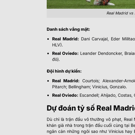
Real Madrid vs 
Danh sách vắng mặt:
Real Madrid:
Dani Carvajal, Eder Milita
HLV).
Real Oviedo:
Leander Dendoncker, Braia
đỏ).
Đội hình dự kiến:
Real Madrid:
Courtois; Alexander-Arnol
Pitarch; Bellingham; Vinicius, Gonzalo.
Real Oviedo:
Escandell; Ahijado, Costas, 
Dự đoán tỷ số Real Madri
Dù chỉ là trận đấu vô thưởng vô phạt, Rea
khán giả nhà trong trận đấu cuối cùng tại
ngăn cản những ngôi sao như Vinicius hay 