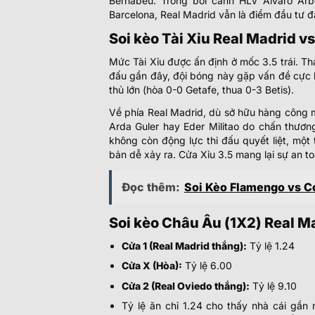
Bernabeu. Trong bối cảnh HLV Alvaro Arbe
Barcelona, Real Madrid vẫn là điểm đầu tư đ
Soi kèo Tài Xỉu Real Madrid v
Mức Tài Xỉu được ấn định ở mốc 3.5 trái. T
đấu gần đây, đội bóng này gặp vấn đề cực lớ
thủ lớn (hòa 0-0 Getafe, thua 0-3 Betis).
Về phía Real Madrid, dù sở hữu hàng công 
Arda Guler hay Eder Militao do chấn thương
không còn động lực thi đấu quyết liệt, mộ
bản dễ xảy ra. Cửa Xỉu 3.5 mang lại sự an t
Đọc thêm:
Soi Kèo Flamengo vs C
Soi kèo Châu Âu (1X2) Real M
Cửa 1 (Real Madrid thắng):
Tỷ lệ 1.24
Cửa X (Hòa):
Tỷ lệ 6.00
Cửa 2 (Real Oviedo thắng):
Tỷ lệ 9.10
Tỷ lệ ăn chỉ 1.24 cho thấy nhà cái gần 