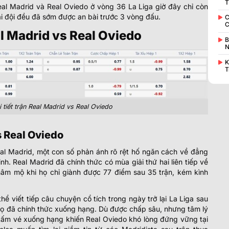
T
eal Madrid và Real Oviedo ở vòng 36 La Liga giờ đây chỉ còn
ai đội đều đã sớm được an bài trước 3 vòng đấu.
C
C
al Madrid vs Real Oviedo
B
SOI KÈO
SOI KÈO
N
04/06/2026
04/06/2026
K
 Kèo Hwaseong
Soi Kèo Gyeongnam
So
T
vs Suwon
vs Yongin 17h30 –
Paj
ewings 17h30 –
06/06/2026
 tiết trận Real Madrid vs Real Oviedo
06/06/2026
s Real Oviedo
al Madrid, một con số phản ánh rõ rệt hố ngăn cách về đẳng
nh. Real Madrid đã chính thức có mùa giải thứ hai liên tiếp về
hâm mộ khi họ chỉ giành được 77 điểm sau 35 trận, kém kình
hể viết tiếp câu chuyện cổ tích trong ngày trở lại La Liga sau
họ đã chính thức xuống hạng. Dù được chấp sâu, nhưng tâm lý
ấm vé xuống hạng khiến Real Oviedo khó lòng đứng vững tại