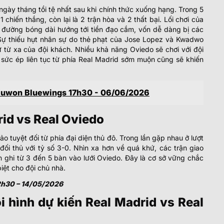
gày tháng tồi tệ nhất sau khi chính thức xuống hạng. Trong 5
 chiến thắng, còn lại là 2 trận hòa và 2 thất bại. Lối chơi của
 đường bóng dài hướng tới tiền đạo cắm, vốn dễ dàng bị các
Sự thiếu hụt nhân sự do thẻ phạt của Jose Lopez và Kwadwo
từ xa của đội khách. Nhiều khả năng Oviedo sẽ chơi với đội
g sức ép liên tục từ phía Real Madrid sớm muộn cũng sẽ khiến
Suwon Bluewings 17h30 - 06/06/2026
rid vs Real Oviedo
o tuyệt đối từ phía đại diện thủ đô. Trong lần gặp nhau ở lượt
ối thủ với tỷ số 3-0. Nhìn xa hơn về quá khứ, các trận giao
 ghi từ 3 đến 5 bàn vào lưới Oviedo. Đây là cơ sở vững chắc
iệt cho đội chủ nhà.
2h30 – 14/05/2026
i hình dự kiến Real Madrid vs Real