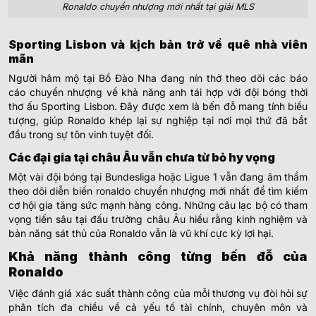
Ronaldo chuyển nhượng mới nhất tại giải MLS
Sporting Lisbon và kịch bản trở về quê nhà viên
mãn
Người hâm mộ tại Bồ Đào Nha đang nín thở theo dõi các báo
cáo chuyển nhượng về khả năng anh tái hợp với đội bóng thời
thơ ấu Sporting Lisbon. Đây được xem là bến đỗ mang tính biểu
tượng, giúp Ronaldo khép lại sự nghiệp tại nơi mọi thứ đã bắt
đầu trong sự tôn vinh tuyệt đối.
Các đại gia tại châu Âu vẫn chưa từ bỏ hy vọng
Một vài đội bóng tại Bundesliga hoặc Ligue 1 vẫn đang âm thầm
theo dõi diễn biến ronaldo chuyển nhượng mới nhất để tìm kiếm
cơ hội gia tăng sức mạnh hàng công. Những câu lạc bộ có tham
vọng tiến sâu tại đấu trường châu Âu hiểu rằng kinh nghiệm và
bản năng sát thủ của Ronaldo vẫn là vũ khí cực kỳ lợi hại.
Khả năng thành công từng bến đỗ của
Ronaldo
Việc đánh giá xác suất thành công của mỗi thương vụ đòi hỏi sự
phân tích đa chiều về cả yếu tố tài chính, chuyên môn và