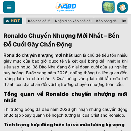
Bỏ
qua
nội
🔥
HOT
Kèo nhà cái 5
Nhận định kèo nhà cái
Kèo bóng đá
7m
dung
Ronaldo Chuyển Nhượng Mới Nhất – Bến
Đỗ Cuối Gây Chấn Động
Ronaldo chuyển nhượng mới nhất
luôn là chủ đề tiêu tốn nhiều
giấy mực của báo giới quốc tế và kết quả bóng đá, nhất là khi
siêu sao người Bồ Đào Nha đang ở giai đoạn cuối của sự nghiệp
huy hoàng. Bước sang năm 2026, những thông tin liên quan đến
tương lai của chủ nhân 5 Quả bóng vàng lại một lần nữa trở
thành cơn địa chấn đối với thị trường chuyển nhượng toàn cầu.
Tổng quan về Ronaldo chuyển nhượng mới
nhất
Thị trường bóng đá đầu năm 2026 ghi nhận những chuyển động
phức tạp xoay quanh kế hoạch tương lai của Cristiano Ronaldo.
Tình trạng hợp đồng hiện tại và mức lương kỳ vọng