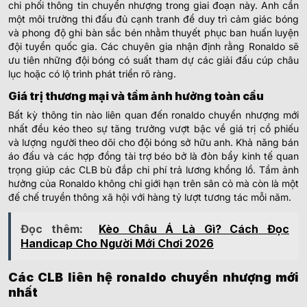
chi phối thông tin chuyển nhượng trong giai đoạn này. Anh cần
một môi trường thi đấu đủ cạnh tranh để duy trì cảm giác bóng
và phong độ ghi bàn sắc bén nhằm thuyết phục ban huấn luyện
đội tuyển quốc gia. Các chuyên gia nhận định rằng Ronaldo sẽ
ưu tiên những đội bóng có suất tham dự các giải đấu cúp châu
lục hoặc có lộ trình phát triển rõ ràng.
Giá trị thương mại và tầm ảnh hưởng toàn cầu
Bất kỳ thông tin nào liên quan đến ronaldo chuyển nhượng mới
nhất đều kéo theo sự tăng trưởng vượt bậc về giá trị cổ phiếu
và lượng người theo dõi cho đội bóng sở hữu anh. Khả năng bán
áo đấu và các hợp đồng tài trợ béo bở là đòn bẩy kinh tế quan
trọng giúp các CLB bù đắp chi phí trả lương khổng lồ. Tầm ảnh
hưởng của Ronaldo không chỉ giới hạn trên sân cỏ mà còn là một
đế chế truyền thông xã hội với hàng tỷ lượt tương tác mỗi năm.
Đọc thêm:
Kèo Châu Á Là Gì? Cách Đọc
Handicap Cho Người Mới Chơi 2026
Các CLB liên hệ ronaldo chuyển nhượng mới
nhất