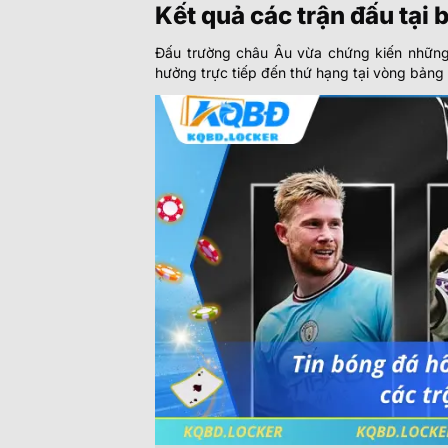
Kết quả các trận đấu tại
Đấu trường châu Âu vừa chứng kiến những 
hưởng trực tiếp đến thứ hạng tại vòng bản