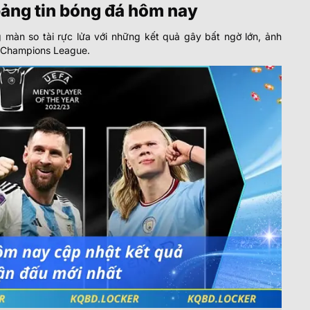
 bảng tin bóng đá hôm nay
màn so tài rực lửa với những kết quả gây bất ngờ lớn, ảnh
g Champions League.