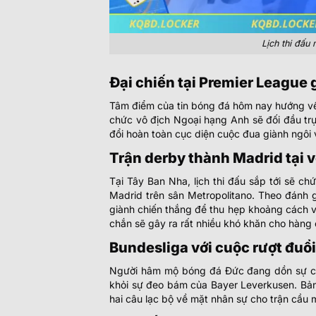
Lịch thi đấu
Đại chiến tại Premier League 
Tâm điểm của tin bóng đá hôm nay hướng về 
chức vô địch Ngoại hạng Anh sẽ đối đầu trự
đổi hoàn toàn cục diện cuộc đua giành ngôi
Trận derby thành Madrid tại v
Tại Tây Ban Nha, lịch thi đấu sắp tới sẽ ch
Madrid trên sân Metropolitano. Theo đánh 
giành chiến thắng để thu hẹp khoảng cách 
chắn sẽ gây ra rất nhiều khó khăn cho hàng
Bundesliga với cuộc rượt đuổ
Người hâm mộ bóng đá Đức đang dồn sự chú
khỏi sự đeo bám của Bayer Leverkusen. Bản
hai câu lạc bộ về mặt nhân sự cho trận cầu 