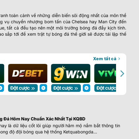
ranh toàn cảnh về những diễn biến sôi động nhất của môn thể
ơng vụ chuyển nhượng bom tấn của Chelsea hay Man City đến
e, tất cả đều tạo nên một môi trường bóng đá đầy kịch tính.
 sắp tới để xem trật tự bóng đá thế giới sẽ được tái lập thế
Xem tất cả
ng Đá Hôm Nay Chuẩn Xác Nhất Tại KQBD
y là dữ liệu cốt lõi giúp người hâm mộ nắm bắt thông tin
phong độ đội bóng qua hệ thống Ketquabongda...