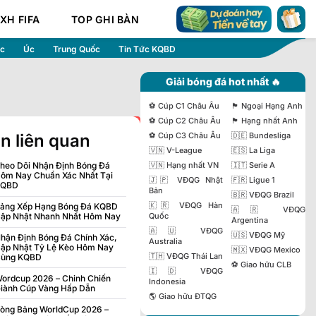
XH FIFA
TOP GHI BÀN
c
Úc
Trung Quốc
Tin Tức KQBD
Giải bóng đá hot nhất 🔥
⚽️ Cúp C1 Châu Âu
🏴󠁧󠁢󠁥󠁮󠁧󠁿 Ngoại Hạng Anh
⚽️ Cúp C2 Châu Âu
🏴󠁧󠁢󠁥󠁮󠁧󠁿 Hạng nhất Anh
in liên quan
⚽️ Cúp C3 Châu Âu
🇩🇪 Bundesliga
🇻🇳 V-League
🇪🇸 La Liga
🇻🇳 Hạng nhất VN
🇮🇹 Serie A
heo Dõi Nhận Định Bóng Đá
ôm Nay Chuẩn Xác Nhất Tại
🇯🇵 VĐQG Nhật
🇫🇷 Ligue 1
KQBD
Bản
🇧🇷 VĐQG Brazil
🇰🇷 VĐQG Hàn
ảng Xếp Hạng Bóng Đá KQBD
🇦🇷 VĐQG
Quốc
ập Nhật Nhanh Nhất Hôm Nay
Argentina
🇦🇺 VĐQG
🇺🇸 VĐQG Mỹ
hận Định Bóng Đá Chính Xác,
Australia
ập Nhật Tỷ Lệ Kèo Hôm Nay
🇲🇽 VĐQG Mexico
🇹🇭 VĐQG Thái Lan
ùng KQBD
⚽️ Giao hữu CLB
🇮🇩 VĐQG
ordcup 2026 – Chinh Chiến
Indonesia
iành Cúp Vàng Hấp Dẫn
🌎 Giao hữu ĐTQG
òng Bảng WorldCup 2026 –