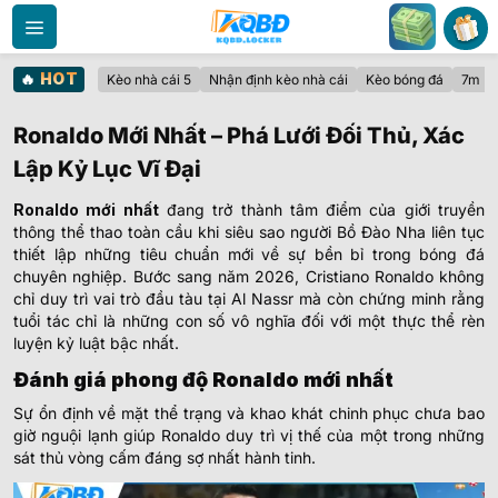
Bỏ
qua
nội
🔥
HOT
Kèo nhà cái 5
Nhận định kèo nhà cái
Kèo bóng đá
7m
dung
Ronaldo Mới Nhất – Phá Lưới Đối Thủ, Xác
Lập Kỷ Lục Vĩ Đại
Ronaldo mới nhất
đang trở thành tâm điểm của giới truyền
thông thể thao toàn cầu khi siêu sao người Bồ Đào Nha liên tục
thiết lập những tiêu chuẩn mới về sự bền bỉ trong bóng đá
chuyên nghiệp. Bước sang năm 2026, Cristiano Ronaldo không
chỉ duy trì vai trò đầu tàu tại Al Nassr mà còn chứng minh rằng
tuổi tác chỉ là những con số vô nghĩa đối với một thực thể rèn
luyện kỷ luật bậc nhất.
Đánh giá phong độ Ronaldo mới nhất
Sự ổn định về mặt thể trạng và khao khát chinh phục chưa bao
giờ nguội lạnh giúp Ronaldo duy trì vị thế của một trong những
sát thủ vòng cấm đáng sợ nhất hành tinh.