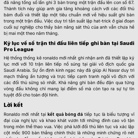
đã nâng tổng số lần ghi 3 bàn trong một trận đấu lên con số 67.
Thành tích này giúp anh gia tăng khoảng cách với các đối thủ
bám đuổi và thiết lập một tiêu chuẩn mới về hiệu suất ghi bàn
trong một trận đấu. Việc duy trì tần suất lập hat-trick ở giai đoạn
cuối sự nghiệp cho thấy bản năng sát thủ của anh vẫn chưa hề
bị mai một theo năm tháng.
Kỷ lục về số trận thi đấu liên tiếp ghi bàn tại Saudi
Pro League
Hệ thống thống kê ronaldo mới nhất ghi nhận anh đã thiết lập kỷ
lục mới với 10 trận liên tiếp nổ súng tại giải vô địch quốc gia
Saudi Arabia. Sự ổn định kinh ngạc này đã giúp Al Nassr duy trì
mạch thắng ấn tượng và trực tiếp cạnh tranh ngôi vô địch với
các đối thủ sừng sỏ nhất. Khả năng ghi bàn đều đặn qua từng
vòng đấu không chỉ mang lại điểm số mà còn tạo ra sự tự tin
tuyệt đối cho toàn đội hình.
Lời kết
Ronaldo mới nhất tại
kết quả bóng đá
tiếp tục là biểu tượng vĩ
đại của nghị lực và khao khát vươn tới những đỉnh cao vô tận
trong môn thể thao vua. Việc phá lưới đối thủ liên tục và xác lập
cột mốc 900 bàn thắng chính thức là những minh chứng rõ nét