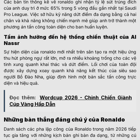
Các bản tin thống kê về ronaldo ghi nhận tỷ lệ sút trúng đích
của anh duy trì ở mức 65% trong 5 vòng đấu gần nhất tại Saudi
Pro League. Việc sở hữu kỹ năng dứt điểm đa dạng bằng cả hai
chân và khả năng không chiến mạnh mẽ giúp anh trở thành một
phương án tấn công toàn diện cho ban huấn luyện.
Tầm ảnh hưởng đến hệ thống chiến thuật của Al
Nassr
Sự hiện diện của ronaldo
mới
nhất trên sân tạo ra một hiệu ứng
thu hút phòng ngự rất lớn, mở ra nhiều khoảng trống cho các vệ
tinh xung quanh khai thác và dứt điểm. Lối chơi của toàn đội
được xây dựng xoay quanh khả năng kết thúc của siêu sao
người Bồ Đào Nha, giúp định hình một bản sắc tấn công trực
diện và hiệu quả.
Đọc thêm:
Wordcup 2026 - Chinh Chiến Giành
Cúp Vàng Hấp Dẫn
Những bàn thắng đáng chú ý của Ronaldo
Danh sách các pha lập công của Ronaldo trong năm 2026 tiếp
tục gia tăng với những kịch bản ghi bàn đa dạng, từ những cú