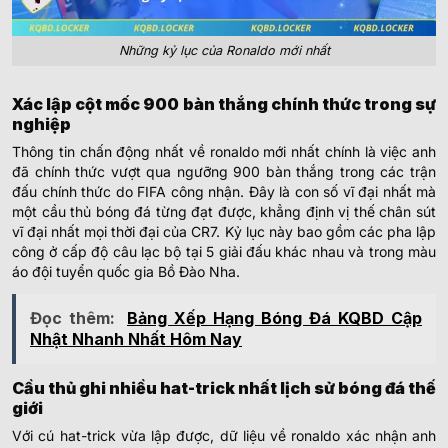
Những kỷ lục của Ronaldo mới nhất
Xác lập cột mốc 900 bàn thắng chính thức trong sự
nghiệp
Thông tin chấn động nhất về ronaldo mới nhất chính là việc anh
đã chính thức vượt qua ngưỡng 900 bàn thắng trong các trận
đấu chính thức do FIFA công nhận. Đây là con số vĩ đại nhất mà
một cầu thủ bóng đá từng đạt được, khẳng định vị thế chân sút
vĩ đại nhất mọi thời đại của CR7. Kỷ lục này bao gồm các pha lập
công ở cấp độ câu lạc bộ tại 5 giải đấu khác nhau và trong màu
áo đội tuyển quốc gia Bồ Đào Nha.
Đọc thêm:
Bảng Xếp Hạng Bóng Đá KQBD Cập
Nhật Nhanh Nhất Hôm Nay
Cầu thủ ghi nhiều hat-trick nhất lịch sử bóng đá thế
giới
Với cú hat-trick vừa lập được, dữ liệu về ronaldo xác nhận anh