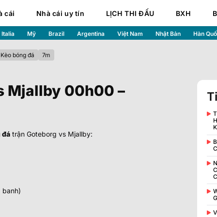
à cái
Nhà cái uy tín
LỊCH THI ĐẤU
BXH
B
Italia
Mỹ
Brazil
Argentina
Việt Nam
Nhật Bản
Hàn Quố
Kèo bóng đá
7m
s Mjallby 00h00 –
T
T
H
 đá
trận Goteborg vs Mjallby:
B
C
N
C
C
 banh)
W
G
V