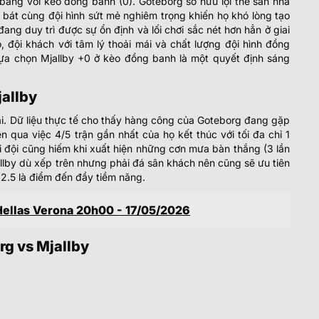
bằng với kèo đồng banh (0). Goteborg sở hữu lợi thế sân nhà
bát cùng đội hình sứt mẻ nghiêm trọng khiến họ khó lòng tạo
i đang duy trì được sự ổn định và lối chơi sắc nét hơn hẳn ở giai
 đội khách với tâm lý thoải mái và chất lượng đội hình đồng
ựa chọn Mjallby +0 ở kèo đồng banh là một quyết định sáng
jallby
ái. Dữ liệu thực tế cho thấy hàng công của Goteborg đang gặp
 qua việc 4/5 trận gần nhất của họ kết thúc với tối đa chỉ 1
i đội cũng hiếm khi xuất hiện những cơn mưa bàn thắng (3 lần
llby dù xếp trên nhưng phải đá sân khách nên cũng sẽ ưu tiên
2.5 là điểm đến đầy tiềm năng.
 Hellas Verona 20h00 - 17/05/2026
rg vs Mjallby