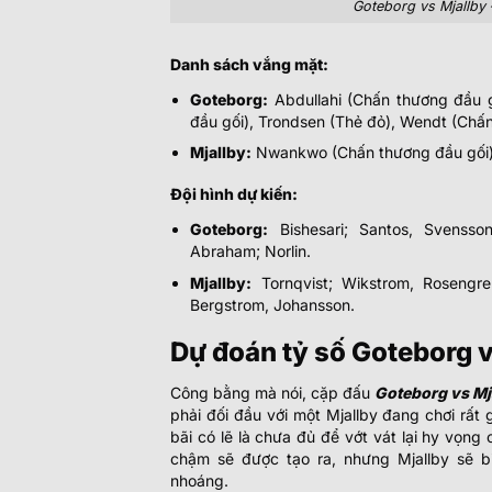
Goteborg vs Mjallby 
Danh sách vắng mặt:
Goteborg:
Abdullahi (Chấn thương đầu g
đầu gối), Trondsen (Thẻ đỏ), Wendt (Chấn
Mjallby:
Nwankwo (Chấn thương đầu gối),
Đội hình dự kiến:
Goteborg:
Bishesari; Santos, Svensson,
Abraham; Norlin.
Mjallby:
Tornqvist; Wikstrom, Rosengren,
Bergstrom, Johansson.
Dự đoán tỷ số Goteborg v
Công bằng mà nói, cặp đấu
Goteborg vs Mj
phải đối đầu với một Mjallby đang chơi rất 
bãi có lẽ là chưa đủ để vớt vát lại hy vọng
chậm sẽ được tạo ra, nhưng Mjallby sẽ b
nhoáng.