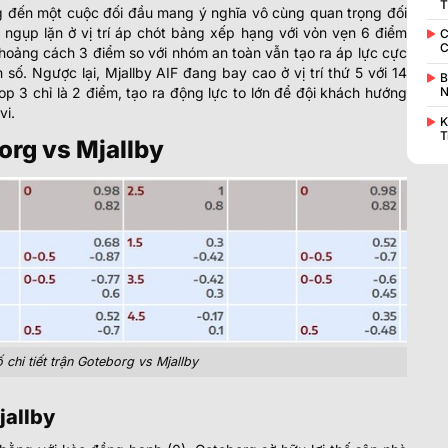
T
 đến một cuộc đối đầu mang ý nghĩa vô cùng quan trọng đối
g ngụp lặn ở vị trí áp chót bảng xếp hạng với vỏn vẹn 6 điểm
C
C
, khoảng cách 3 điểm so với nhóm an toàn vẫn tạo ra áp lực cực
số. Ngược lại, Mjallby AIF đang bay cao ở vị trí thứ 5 với 14
B
SOI KÈO
SOI KÈO
p 3 chỉ là 2 điểm, tạo ra động lực to lớn để đội khách hướng
N
04/06/2026
04/06/2026
vi.
K
 Kèo Hwaseong
Soi Kèo Gyeongnam
So
T
org vs Mjallby
vs Suwon
vs Yongin 17h30 –
Paj
ewings 17h30 –
06/06/2026
06/06/2026
chi tiết trận Goteborg vs Mjallby
jallby