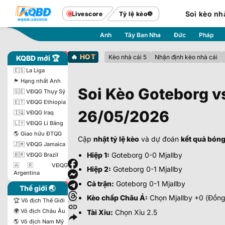
Bỏ
Soi kèo nh
Livescore
Tỷ lệ kèo
qua
nội
Anh
Tây Ban Nha
Đức
Pháp
dung
🔥
HOT
Kèo nhà cái 5
Nhận định kèo nhà cái
KQBD mới 🏆
🇪🇸 La Liga
🏴󠁧󠁢󠁥󠁮󠁧󠁿 Hạng nhất Anh
Soi Kèo Goteborg v
🇸🇪 VĐQG Thụy Sỹ
🇪🇹 VĐQG Ethiopia
26/05/2026
🇮🇶 VĐQG Iraq
🇱🇾 VĐQG Li Băng
🌎 Giao hữu ĐTQG
Cập
nhật tỷ lệ kèo
và dự đoán
kết quả bóng
🇯🇲 VĐQG Jamaica
Hiệp 1:
Goteborg 0-0 Mjallby
🇧🇷 VĐQG Brazil
🇦🇷 VĐQG
Hiệp 2:
Goteborg 0-1 Mjallby
Argentina
Cả trận:
Goteborg 0-1 Mjallby
Thế giới 🌏
Kèo chấp Châu Á:
Chọn Mjallby +0 (Đồng
🏆 Vô địch Thế Giới
🌍️ Vô địch Châu Âu
Tài Xỉu:
Chọn Xỉu 2.5
🌎️️ Vô địch Nam Mỹ