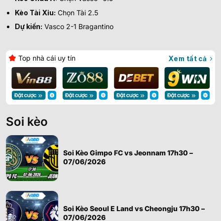
Kèo Tài Xỉu:
Chọn Tài 2.5
Dự kiến:
Vasco 2-1 Bragantino
Top nhà cái uy tín
Xem tất cả
Soi kèo
Soi Kèo Gimpo FC vs Jeonnam 17h30 –
07/06/2026
Soi Kèo Seoul E Land vs Cheongju 17h30 –
07/06/2026