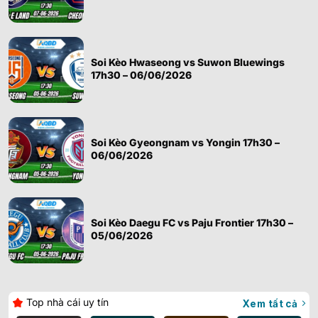
Soi Kèo Hwaseong vs Suwon Bluewings
17h30 – 06/06/2026
Soi Kèo Gyeongnam vs Yongin 17h30 –
06/06/2026
Soi Kèo Daegu FC vs Paju Frontier 17h30 –
05/06/2026
Top nhà cái uy tín
Xem tất cả