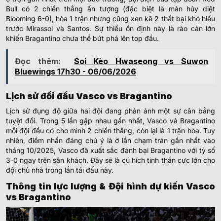
Bull có 2 chiến thắng ấn tượng (đặc biệt là màn hủy diệt
Blooming 6-0), hòa 1 trận nhưng cũng xen kẽ 2 thất bại khó hiểu
trước Mirassol và Santos. Sự thiếu ổn định này là rào cản lớn
khiến Bragantino chưa thể bứt phá lên top đầu.
Đọc thêm:
Soi Kèo Hwaseong vs Suwon
Bluewings 17h30 - 06/06/2026
Lịch sử đối đầu Vasco vs Bragantino
Lịch sử đụng độ giữa hai đội đang phản ánh một sự cân bằng
tuyệt đối. Trong 5 lần gặp nhau gần nhất, Vasco và Bragantino
mỗi đội đều có cho mình 2 chiến thắng, còn lại là 1 trận hòa. Tuy
nhiên, điểm nhấn đáng chú ý là ở lần chạm trán gần nhất vào
tháng 10/2025, Vasco đã xuất sắc đánh bại Bragantino với tỷ số
3-0 ngay trên sân khách. Đây sẽ là cú hích tinh thần cực lớn cho
đội chủ nhà trong lần tái đấu này.
Thông tin lực lượng & Đội hình dự kiến Vasco
vs Bragantino