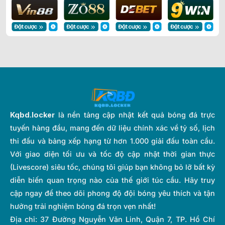
Kqbd.locker
là nền tảng cập nhật kết quả bóng đá trực
tuyến hàng đầu, mang đến dữ liệu chính xác về tỷ số, lịch
thi đấu và bảng xếp hạng từ hơn 1.000 giải đấu toàn cầu.
Với giao diện tối ưu và tốc độ cập nhật thời gian thực
(Livescore) siêu tốc, chúng tôi giúp bạn không bỏ lỡ bất kỳ
diễn biến quan trọng nào của thế giới túc cầu. Hãy truy
cập ngay để theo dõi phong độ đội bóng yêu thích và tận
hưởng trải nghiệm bóng đá trọn vẹn nhất!
Địa chỉ:
37 Đường Nguyễn Văn Linh, Quận 7, TP. Hồ Chí