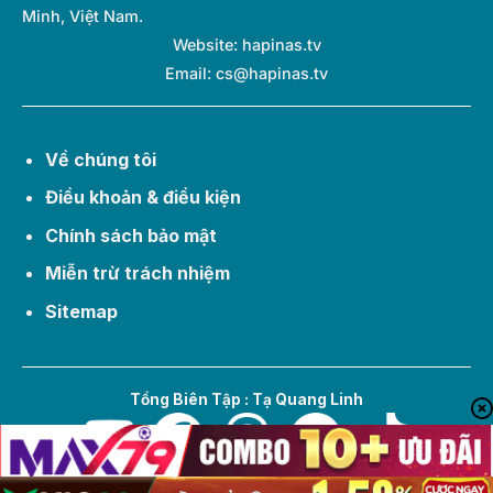
Minh, Việt Nam.
Website: hapinas.tv
Email:
cs@hapinas.tv
Về chúng tôi
Điều khoản & điều kiện
Chính sách bảo mật
Miễn trừ trách nhiệm
Sitemap
Tổng Biên Tập : Tạ Quang Linh