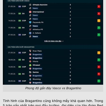
Phong độ gần đây Vasco vs Bragantino
Tình hình của Bragantino cũng không mấy khả quan hơn. Trong
5 trận gần nhất trên mọi đấu trường, đại diện của tập đoàn Red