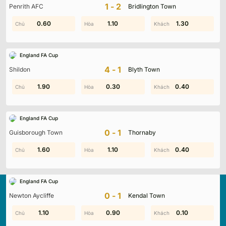
1-2
Penrith AFC
Bridlington Town
0.40
0.60
0.20
1.10
1.30
1.20
England FA Cup
4-1
Shildon
Blyth Town
1.60
1.90
0.30
1.70
0.40
1.80
England FA Cup
0-1
Guisborough Town
Thornaby
0.30
1.60
1.50
1.10
0.30
0.40
England FA Cup
0-1
Newton Aycliffe
Kendal Town
0.10
1.10
0.90
2.00
1.00
0.10
Kqbd.locker
là nền tảng cập nhật kết quả bóng đá trực