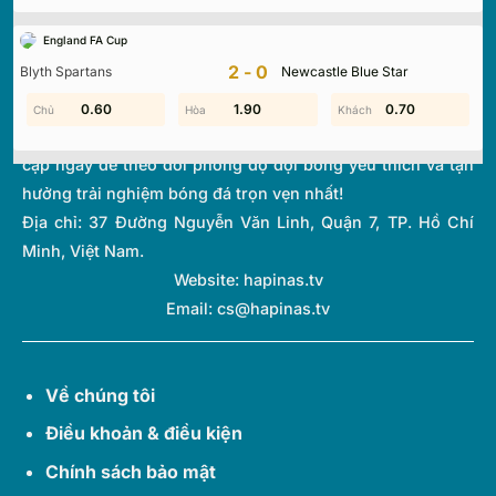
tuyến hàng đầu, mang đến dữ liệu chính xác về tỷ số, lịch
England FA Cup
thi đấu và bảng xếp hạng từ hơn 1.000 giải đấu toàn cầu.
2-0
Blyth Spartans
Newcastle Blue Star
Với giao diện tối ưu và tốc độ cập nhật thời gian thực
(Livescore) siêu tốc, chúng tôi giúp bạn không bỏ lỡ bất kỳ
0.60
1.80
1.90
1.90
0.80
0.70
diễn biến quan trọng nào của thế giới túc cầu. Hãy truy
cập ngay để theo dõi phong độ đội bóng yêu thích và tận
hưởng trải nghiệm bóng đá trọn vẹn nhất!
Địa chỉ:
37 Đường Nguyễn Văn Linh, Quận 7, TP. Hồ Chí
Minh, Việt Nam.
Website: hapinas.tv
Email:
cs@hapinas.tv
Về chúng tôi
Điều khoản & điều kiện
Chính sách bảo mật