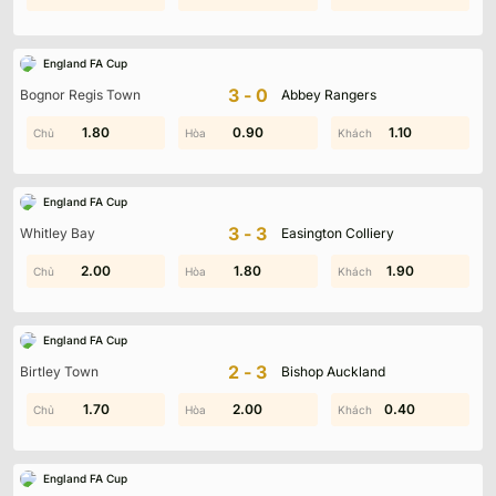
England FA Cup
3-0
Bognor Regis Town
Abbey Rangers
0.80
1.80
0.90
1.20
0.10
1.10
England FA Cup
3-3
Whitley Bay
Easington Colliery
2.00
1.20
1.90
1.80
1.90
1.90
England FA Cup
2-3
Birtley Town
Bishop Auckland
1.90
1.70
2.00
1.90
0.40
0.50
England FA Cup