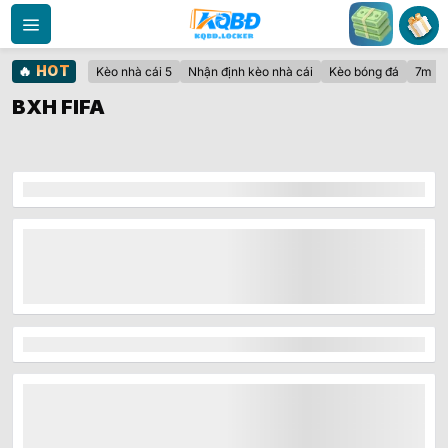
Bỏ
qua
nội
🔥
HOT
Kèo nhà cái 5
Nhận định kèo nhà cái
Kèo bóng đá
7m
dung
BXH FIFA