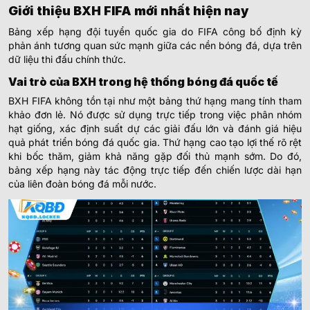
Giới thiệu BXH FIFA mới nhất hiện nay
Bảng xếp hạng đội tuyển quốc gia do FIFA công bố định kỳ
phản ánh tương quan sức mạnh giữa các nền bóng đá, dựa trên
dữ liệu thi đấu chính thức.
Vai trò của BXH trong hệ thống bóng đá quốc tế
BXH FIFA không tồn tại như một bảng thứ hạng mang tính tham
khảo đơn lẻ. Nó được sử dụng trực tiếp trong việc phân nhóm
hạt giống, xác định suất dự các giải đấu lớn và đánh giá hiệu
quả phát triển bóng đá quốc gia. Thứ hạng cao tạo lợi thế rõ rệt
khi bốc thăm, giảm khả năng gặp đối thủ mạnh sớm. Do đó,
bảng xếp hạng này tác động trực tiếp đến chiến lược dài hạn
của liên đoàn bóng đá mỗi nước.