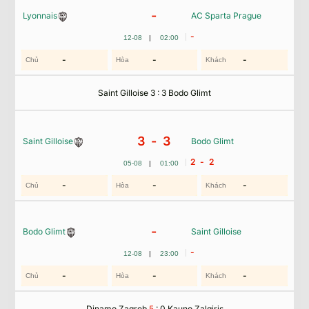
-
Lyonnais
AC Sparta Prague
-
12-08
|
02:00
-
-
-
Saint Gilloise
3
:
3
Bodo Glimt
3 -
3
Saint Gilloise
Bodo Glimt
2
- 2
05-08
|
01:00
-
-
-
-
Bodo Glimt
Saint Gilloise
-
12-08
|
23:00
-
-
-
Dinamo Zagreb
5
:
0
Kauno Zalgiris