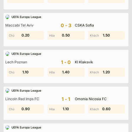
UEFA Europa League
0-3
Maccabi Tel Aviv
CSKA Sofia
0.90
0.20
0.50
1.60
0.70
1.50
UEFA Europa League
1-0
Lech Poznan
KI Klaksvik
0.50
1.10
1.40
1.20
0.40
1.20
UEFA Europa League
1-1
Lincoln Red Imps FC
Omonia Nicosia FC
0.90
0.90
1.70
1.10
0.90
0.60
UEFA Europa League