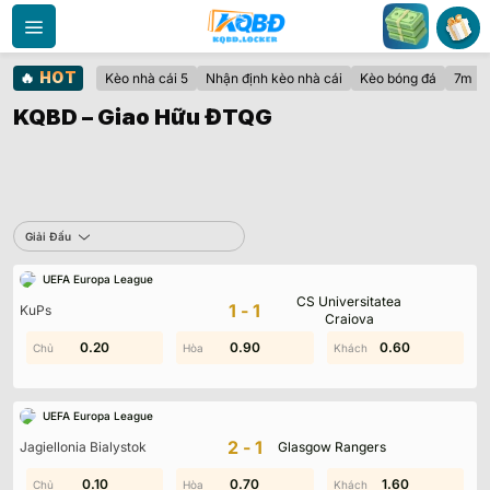
Bỏ
qua
nội
🔥
HOT
Kèo nhà cái 5
Nhận định kèo nhà cái
Kèo bóng đá
7m
dung
KQBD – Giao Hữu ĐTQG
Sbobet
Giải Đấu
UEFA Europa League
Không có dữ liệu vui lòng chọn bộ lọc khác
CS Universitatea
1-1
KuPs
Craiova
0.20
1.30
0.90
1.50
0.60
2.00
UEFA Europa League
2-1
Jagiellonia Bialystok
Glasgow Rangers
0.10
0.10
0.70
1.60
1.80
1.60