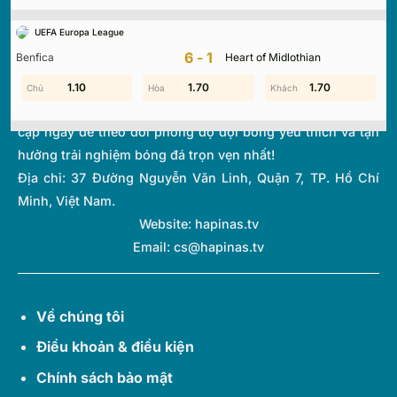
tuyến hàng đầu, mang đến dữ liệu chính xác về tỷ số, lịch
UEFA Europa League
thi đấu và bảng xếp hạng từ hơn 1.000 giải đấu toàn cầu.
6-1
Benfica
Heart of Midlothian
Với giao diện tối ưu và tốc độ cập nhật thời gian thực
(Livescore) siêu tốc, chúng tôi giúp bạn không bỏ lỡ bất kỳ
1.60
1.10
0.80
1.70
1.30
1.70
diễn biến quan trọng nào của thế giới túc cầu. Hãy truy
cập ngay để theo dõi phong độ đội bóng yêu thích và tận
hưởng trải nghiệm bóng đá trọn vẹn nhất!
Địa chỉ:
37 Đường Nguyễn Văn Linh, Quận 7, TP. Hồ Chí
Minh, Việt Nam.
Website: hapinas.tv
Email:
cs@hapinas.tv
Về chúng tôi
Điều khoản & điều kiện
Chính sách bảo mật