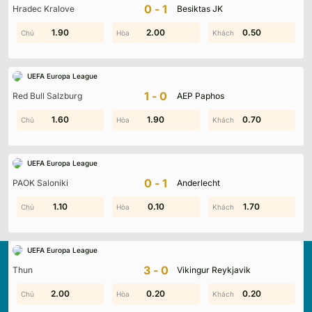
0-1
Hradec Kralove
Besiktas JK
0.40
1.90
2.00
1.40
0.50
0.50
UEFA Europa League
1-0
Red Bull Salzburg
AEP Paphos
1.40
1.60
1.90
1.20
0.70
1.00
UEFA Europa League
0-1
PAOK Saloniki
Anderlecht
1.10
1.10
1.70
0.10
1.30
1.70
UEFA Europa League
3-0
Thun
Vikingur Reykjavik
2.00
0.10
2.00
0.20
0.20
1.20
Kqbd.locker
là nền tảng cập nhật kết quả bóng đá trực