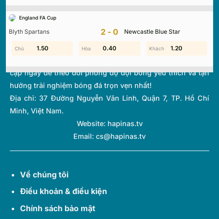
tuyến hàng đầu, mang đến dữ liệu chính xác về tỷ số, lịch
England FA Cup
thi đấu và bảng xếp hạng từ hơn 1.000 giải đấu toàn cầu.
2-0
Blyth Spartans
Newcastle Blue Star
Với giao diện tối ưu và tốc độ cập nhật thời gian thực
(Livescore) siêu tốc, chúng tôi giúp bạn không bỏ lỡ bất kỳ
1.20
1.50
0.40
0.40
0.70
1.20
diễn biến quan trọng nào của thế giới túc cầu. Hãy truy
cập ngay để theo dõi phong độ đội bóng yêu thích và tận
hưởng trải nghiệm bóng đá trọn vẹn nhất!
Địa chỉ:
37 Đường Nguyễn Văn Linh, Quận 7, TP. Hồ Chí
Minh, Việt Nam.
Website: hapinas.tv
Email:
cs@hapinas.tv
Về chúng tôi
Điều khoản & điều kiện
Chính sách bảo mật