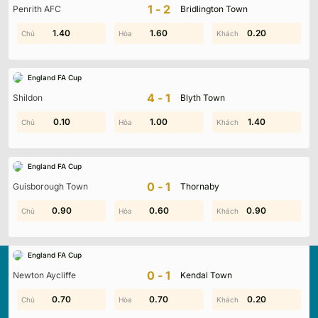
1-2
Penrith AFC
Bridlington Town
1.40
1.10
1.60
1.10
0.20
1.30
England FA Cup
4-1
Shildon
Blyth Town
0.10
1.10
0.90
1.00
0.90
1.40
England FA Cup
0-1
Guisborough Town
Thornaby
0.90
1.70
0.60
1.30
0.90
0.10
England FA Cup
0-1
Newton Aycliffe
Kendal Town
0.20
0.70
0.70
0.10
0.20
1.40
Kqbd.locker
là nền tảng cập nhật kết quả bóng đá trực