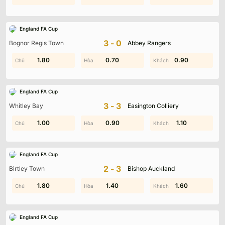
England FA Cup
3-0
Bognor Regis Town
Abbey Rangers
0.70
1.80
0.90
0.70
0.90
1.30
England FA Cup
3-3
Whitley Bay
Easington Colliery
1.00
1.00
0.90
2.00
0.20
1.10
England FA Cup
2-3
Birtley Town
Bishop Auckland
1.80
1.50
1.40
1.50
0.30
1.60
England FA Cup