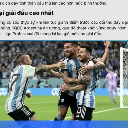
ù địch đẩy tinh thần cầu thủ lên cao hơn mức bình thường.
ại giải đấu cao nhất
g cú sốc thực sự khi liên tục giành điểm trước các đối thủ dày dạ
hững KQBD Argentina ấn tượng, qua đó thoát khỏi vùng nguy hiểm t
í Liga Profesional đã mang lại làn gió mới cho giải đấu.