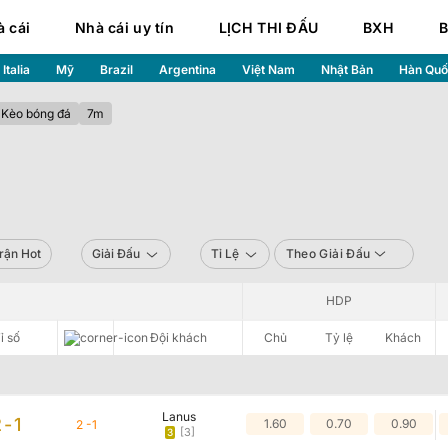
à cái
Nhà cái uy tín
LỊCH THI ĐẤU
BXH
B
Italia
Mỹ
Brazil
Argentina
Việt Nam
Nhật Bản
Hàn Quố
Kèo bóng đá
7m
eo Giải Đấu
rận Hot
Giải Đấu
Sbobet
Tỉ Lệ
Theo Giải Đấu
HDP
HDP
ỉ số
ỉ số
Đội khách
Đội khách
Chủ
Chủ
Tỷ lệ
Tỷ lệ
Khách
Khách
Không có dữ liệu vui lòng chọn bộ lọc khác
Lanus
2-1
1.60
0.70
0.90
2 -1
[3]
3