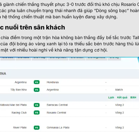
ã giành chiến thắng thuyết phục 3-0 trước đối thủ khó chịu Rosario
 các pha luân chuyển trạng thái nhanh đã giúp “Dòng sông bạc” hoà
a hệ thống chiến thuật mà ban huấn luyện đang xây dựng.
ếc nuối trên sân khách
i chia điểm trong một trận hòa không bàn thắng đầy bế tắc trước Tal
ủa đội bóng áo vàng xanh lại tỏ ra thiếu sắc bén trước hàng thủ lù
i mặt với nhiều hoài nghi về khả năng tận dụng cơ hội.