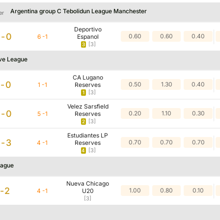
Argentina group C Tebolidun League Manchester
SOI KÈO
SOI KÈO
Deportivo
04/06/2026
04/06/2026
0-0
0.60
0.60
0.40
6 -1
Espanol
[3]
3
Kèo Hwaseong
Soi Kèo Gyeongnam
Soi
ve League
won Bluewings
vs Yongin 17h30 –
Paj
 – 06/06/2026
06/06/2026
CA Lugano
2-0
0.50
1.30
0.40
1 -1
Reserves
[3]
1
Velez Sarsfield
0-0
0.20
1.10
0.30
5 -1
Reserves
[3]
2
Estudiantes LP
0-3
0.70
0.70
0.70
4 -1
Reserves
[3]
4
eague
Nueva Chicago
1-2
1.00
0.80
0.10
4 -1
U20
[3]