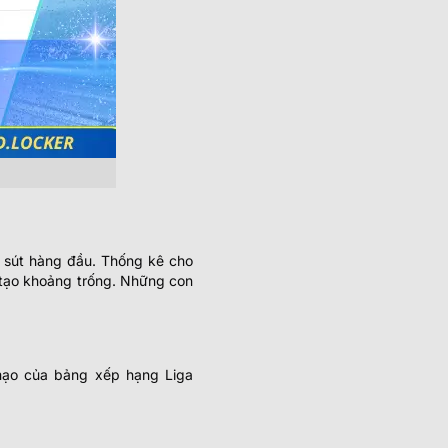
n sút hàng đầu. Thống kê cho
à tạo khoảng trống. Những con
 mạo của bảng xếp hạng Liga