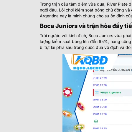
Trong trận cầu tâm điểm vừa qua, River Plate đ
ngôi đầu. Lối chơi kiểm soát bóng chủ động và
Argentina này là minh chứng cho sự ổn định củ
Boca Juniors và trận hòa đầy ti
Trái ngược với kình địch, Boca Juniors vừa phả
lượng kiểm soát bóng lên đến 65%, hàng công c
bị tụt lại phía sau trong cuộc đua vô địch và đố