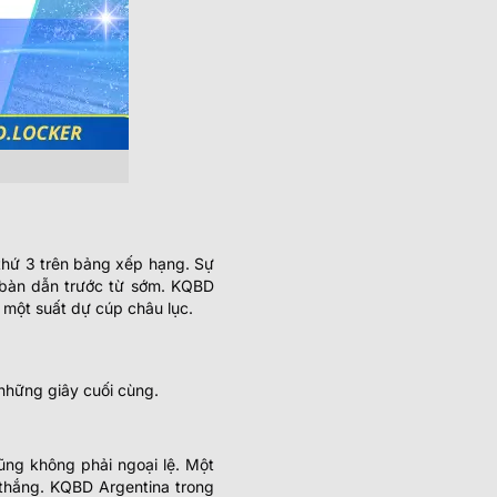
 thứ 3 trên bảng xếp hạng. Sự
ó bàn dẫn trước từ sớm. KQBD
 một suất dự cúp châu lục.
 những giây cuối cùng.
ng không phải ngoại lệ. Một
 thắng. KQBD Argentina trong