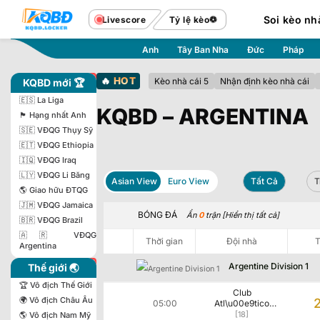
Bỏ
Soi kèo nh
Livescore
Tỷ lệ kèo
qua
nội
Anh
Tây Ban Nha
Đức
Pháp
dung
🔥
HOT
Kèo nhà cái 5
Nhận định kèo nhà cái
KQBD mới 🏆
🇪🇸 La Liga
KQBD – ARGENTINA
🏴󠁧󠁢󠁥󠁮󠁧󠁿 Hạng nhất Anh
🇸🇪 VĐQG Thụy Sỹ
🇪🇹 VĐQG Ethiopia
🇮🇶 VĐQG Iraq
🇱🇾 VĐQG Li Băng
Asian View
Asian View
Euro View
Euro View
Tất Cả
Tỷ Lệ
Th
T
🌎 Giao hữu ĐTQG
🇯🇲 VĐQG Jamaica
BÓNG ĐÁ
BÓNG ĐÁ
Ẩn
0
trận [Hiển thị tất cả]
🇧🇷 VĐQG Brazil
🇦🇷 VĐQG
Thời gian
Thời gian
Đội nhà
Đội nhà
T
T
Argentina
Argentine Division 1
Thế giới 🌏
🏆 Vô địch Thế Giới
Club
🌍️ Vô địch Châu Âu
05:00
Atl\u00e9tico
Uni\u00f3n
[18]
🌎️️ Vô địch Nam Mỹ