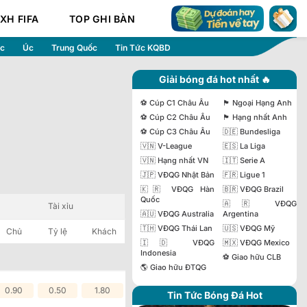
XH FIFA
TOP GHI BÀN
c
Úc
Trung Quốc
Tin Tức KQBD
Giải bóng đá hot nhất 🔥
⚽️ Cúp C1 Châu Âu
🏴󠁧󠁢󠁥󠁮󠁧󠁿 Ngoại Hạng Anh
⚽️ Cúp C2 Châu Âu
🏴󠁧󠁢󠁥󠁮󠁧󠁿 Hạng nhất Anh
⚽️ Cúp C3 Châu Âu
🇩🇪 Bundesliga
🇻🇳 V-League
🇪🇸 La Liga
🇻🇳 Hạng nhất VN
🇮🇹 Serie A
🇯🇵 VĐQG Nhật Bản
🇫🇷 Ligue 1
🇰🇷 VĐQG Hàn
🇧🇷 VĐQG Brazil
Quốc
🇦🇷 VĐQG
Tài/Xỉu
Tài xỉu
🇦🇺 VĐQG Australia
Argentina
🇹🇭 VĐQG Thái Lan
🇺🇸 VĐQG Mỹ
Chủ
Chủ
Tỷ lệ
Tỷ lệ
Khách
Khách
🇮🇩 VĐQG
🇲🇽 VĐQG Mexico
Indonesia
⚽️ Giao hữu CLB
🌎 Giao hữu ĐTQG
0.90
0.50
1.80
Tin Tức Bóng Đá Hot