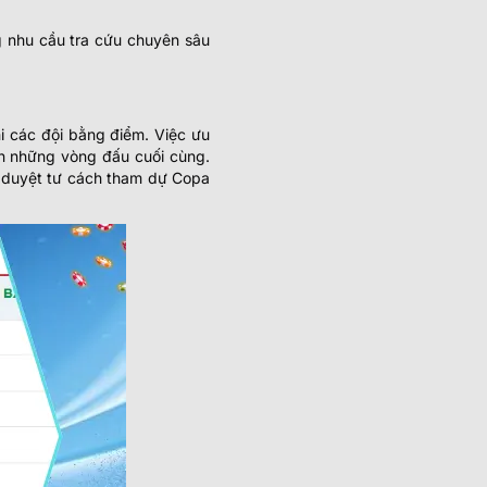
g nhu cầu tra cứu chuyên sâu
i các đội bằng điểm. Việc ưu
tận những vòng đấu cuối cùng.
xét duyệt tư cách tham dự Copa