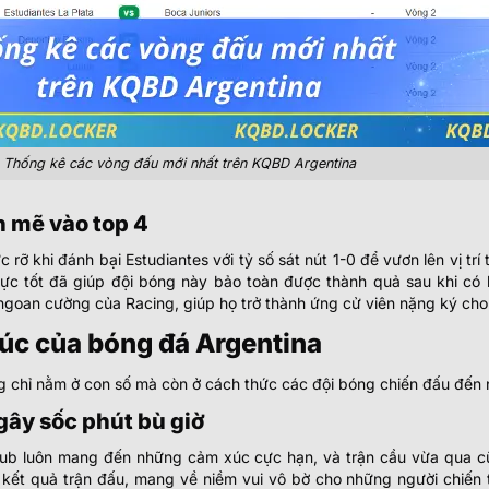
Thống kê các vòng đấu mới nhất trên KQBD Argentina
h mẽ vào top 4
rỡ khi đánh bại Estudiantes với tỷ số sát nút 1-0 để vươn lên vị trí
 lực tốt đã giúp đội bóng này bảo toàn được thành quả sau khi c
 ngoan cường của Racing, giúp họ trở thành ứng cử viên nặng ký cho
úc của bóng đá Argentina
g chỉ nằm ở con số mà còn ở cách thức các đội bóng chiến đấu đến
gây sốc phút bù giờ
lub luôn mang đến những cảm xúc cực hạn, và trận cầu vừa qua cũ
 kết quả trận đấu, mang về niềm vui vô bờ cho những người chiến