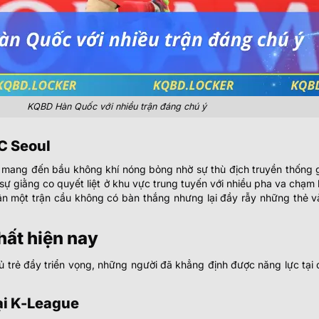
KQBD Hàn Quốc với nhiều trận đáng chú ý
C Seoul
 mang đến bầu không khí nóng bỏng nhờ sự thù địch truyền thống gi
 sự giằng co quyết liệt ở khu vực trung tuyến với nhiều pha va ch
ận một trận cầu không có bàn thắng nhưng lại đầy rẫy những thẻ v
hất hiện nay
 trẻ đầy triển vọng, những người đã khẳng định được năng lực tạ
ại K-League