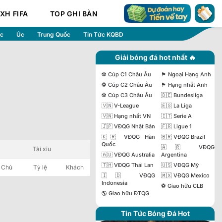
XH FIFA
TOP GHI BÀN
c
Úc
Trung Quốc
Tin Tức KQBD
Giải bóng đá hot nhất 🔥
⚽️ Cúp C1 Châu Âu
🏴󠁧󠁢󠁥󠁮󠁧󠁿 Ngoại Hạng Anh
⚽️ Cúp C2 Châu Âu
🏴󠁧󠁢󠁥󠁮󠁧󠁿 Hạng nhất Anh
⚽️ Cúp C3 Châu Âu
🇩🇪 Bundesliga
🇻🇳 V-League
🇪🇸 La Liga
🇻🇳 Hạng nhất VN
🇮🇹 Serie A
🇯🇵 VĐQG Nhật Bản
🇫🇷 Ligue 1
🇰🇷 VĐQG Hàn
🇧🇷 VĐQG Brazil
Quốc
🇦🇷 VĐQG
Tài/Xỉu
Tài xỉu
🇦🇺 VĐQG Australia
Argentina
🇹🇭 VĐQG Thái Lan
🇺🇸 VĐQG Mỹ
Chủ
Chủ
Tỷ lệ
Tỷ lệ
Khách
Khách
🇮🇩 VĐQG
🇲🇽 VĐQG Mexico
Indonesia
⚽️ Giao hữu CLB
🌎 Giao hữu ĐTQG
Tin Tức Bóng Đá Hot