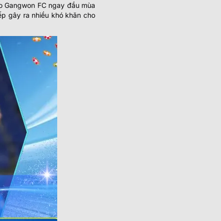
 cho Gangwon FC ngay đầu mùa
tiếp gây ra nhiều khó khăn cho