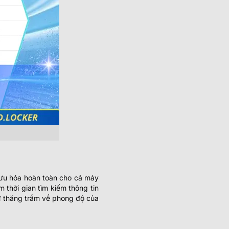
 ưu hóa hoàn toàn cho cả máy
m thời gian tìm kiếm thông tin
sự thăng trầm về phong độ của