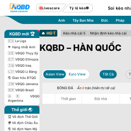
Bỏ
Soi kèo nh
Livescore
Tỷ lệ kèo
qua
nội
Anh
Tây Ban Nha
Đức
Pháp
dung
🔥
HOT
Kèo nhà cái 5
Nhận định kèo nhà cái
KQBD mới 🏆
🇪🇸 La Liga
KQBD – HÀN QUỐC
🏴󠁧󠁢󠁥󠁮󠁧󠁿 Hạng nhất Anh
🇸🇪 VĐQG Thụy Sỹ
🇪🇹 VĐQG Ethiopia
🇮🇶 VĐQG Iraq
🇱🇾 VĐQG Li Băng
Asian View
Asian View
Euro View
Euro View
Tất Cả
Tỷ Lệ
Th
T
🌎 Giao hữu ĐTQG
🇯🇲 VĐQG Jamaica
BÓNG ĐÁ
BÓNG ĐÁ
Ẩn
0
trận [Hiển thị tất cả]
🇧🇷 VĐQG Brazil
🇦🇷 VĐQG
Thời gian
Thời gian
Đội nhà
Đội nhà
T
T
Argentina
Thế giới 🌏
🏆 Vô địch Thế Giới
🌍️ Vô địch Châu Âu
🌎️️ Vô địch Nam Mỹ