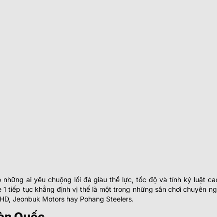
những ai yêu chuộng lối đá giàu thể lực, tốc độ và tính kỷ luật 
1 tiếp tục khẳng định vị thế là một trong những sân chơi chuyên ng
an HD, Jeonbuk Motors hay Pohang Steelers.
Hàn Quốc