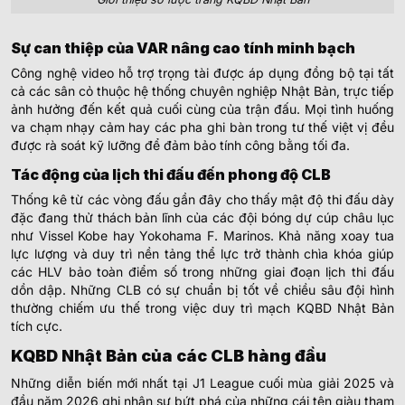
Sự can thiệp của VAR nâng cao tính minh bạch
Công nghệ video hỗ trợ trọng tài được áp dụng đồng bộ tại tất
cả các sân cỏ thuộc hệ thống chuyên nghiệp Nhật Bản, trực tiếp
ảnh hưởng đến kết quả cuối cùng của trận đấu. Mọi tình huống
va chạm nhạy cảm hay các pha ghi bàn trong tư thế việt vị đều
được rà soát kỹ lưỡng để đảm bảo tính công bằng tối đa.
Tác động của lịch thi đấu đến phong độ CLB
Thống kê từ các vòng đấu gần đây cho thấy mật độ thi đấu dày
đặc đang thử thách bản lĩnh của các đội bóng dự cúp châu lục
như Vissel Kobe hay Yokohama F. Marinos. Khả năng xoay tua
lực lượng và duy trì nền tảng thể lực trở thành chìa khóa giúp
các HLV bảo toàn điểm số trong những giai đoạn lịch thi đấu
dồn dập. Những CLB có sự chuẩn bị tốt về chiều sâu đội hình
thường chiếm ưu thế trong việc duy trì mạch KQBD Nhật Bản
tích cực.
KQBD Nhật Bản của các CLB hàng đầu
Những diễn biến mới nhất tại J1 League cuối mùa giải 2025 và
đầu năm 2026 ghi nhận sự bứt phá của những cái tên giàu tham