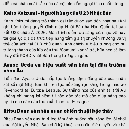
diễn cá nhân xuất sắc của cả nội binh lẫn ngoại binh chất lượng.
Kaito Koizumi – Người hùng của U23 Nhật Bản
Kaito Koizumi đang trở thành cái tên được săn đón nhất sau khi
ghi bàn thắng quyết định giúp Nhật Bản hạ Hàn Quốc tại bán
kết U23 châu Á 2026. Màn trình diễn rực sáng của hậu vệ này
tại giải lục địa đã trực tiếp nâng tầm giá trị chuyển nhượng và vị
thế của anh tại CLB chủ quản. Anh chính là biểu tượng cho sự
trưởng thành của lứa cầu thủ “Samurai xanh” trẻ, hứa hẹn sẽ làm
thay đổi KQBD Nhật Bản trong tương lai gần.
Ayase Ueda và hiệu suất săn bàn tại đấu trường
châu Âu
Tiền đạo Ayase Ueda tiếp tục khẳng định đẳng cấp của chân
sút số một Nhật Bản khi liên tục nổ súng rực sáng trong màu áo
Feyenoord tại Europa League. Sự thăng hoa của anh tại trời Âu
không chỉ mang lại niềm tự hào dân tộc mà còn giúp nâng cao
uy tín cho các cầu thủ xuất thân từ J-League.
Ritsu Doan và nhãn quan chiến thuật bậc thầy
Ritsu Doan vẫn duy trì được tầm ảnh hưởng sâu rộng lên lối chơi
của đội tuyển Nhật Bản nhờ kỹ thuật cá nhân điêu luyện và khả