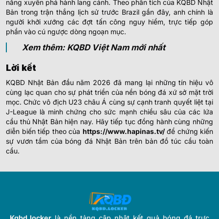
năng xuyên phá hành lang cánh. Theo phân tích của KQBD Nhật
Bản trong trận thắng lịch sử trước Brazil gần đây, anh chính là
người khởi xướng các đợt tấn công nguy hiểm, trực tiếp góp
phần vào cú ngược dòng ngoạn mục.
Xem thêm: KQBD Việt Nam mới nhất
Lời kết
KQBD Nhật Bản đầu năm 2026 đã mang lại những tín hiệu vô
cùng lạc quan cho sự phát triển của nền bóng đá xứ sở mặt trời
mọc. Chức vô địch U23 châu Á cùng sự cạnh tranh quyết liệt tại
J-League là minh chứng cho sức mạnh chiều sâu của các lứa
cầu thủ Nhật Bản hiện nay. Hãy tiếp tục đồng hành cùng những
diễn biến tiếp theo của
https://www.hapinas.tv/
để chứng kiến
sự vươn tầm của bóng đá Nhật Bản trên bản đồ túc cầu toàn
cầu.
Kqbd.locker
là nền tảng cập nhật kết quả bóng đá trực