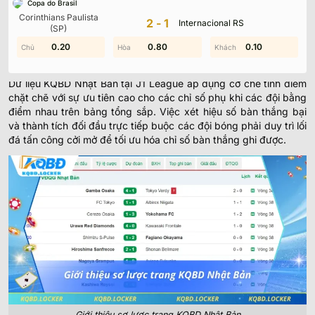
Copa do Brasil
Nền tảng kết quả bóng đá tại Nhật Bản hiện nay phản ánh sự ổn
Corinthians Paulista
2-1
Internacional RS
định về mặt cấu trúc giải đấu cùng tính chuyên nghiệp trong
(SP)
công tác thống kê dữ liệu.
0.70
0.20
0.80
1.70
0.10
1.10
Hệ thống phân hạng và tính điểm tại J-League
Dữ liệu KQBD Nhật Bản tại J1 League áp dụng cơ chế tính điểm
chặt chẽ với sự ưu tiên cao cho các chỉ số phụ khi các đội bằng
điểm nhau trên bảng tổng sắp. Việc xét hiệu số bàn thắng bại
và thành tích đối đầu trực tiếp buộc các đội bóng phải duy trì lối
đá tấn công cởi mở để tối ưu hóa chỉ số bàn thắng ghi được.
Giới thiệu sơ lược trang KQBD Nhật Bản