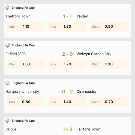
England FA Cup
1-1
Thetford Town
Yaxley
0.10
1.10
1.80
1.30
0.90
1.30
England FA Cup
2-0
Enfield 1893
Welwyn Garden City
0.60
1.50
0.40
1.70
0.70
1.30
England FA Cup
0-2
Hartpury University
Cirencester
0.80
1.40
1.90
1.40
0.70
1.50
England FA Cup
1-2
Cribbs
Fairford Town