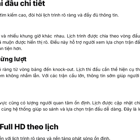
i đấu chi tiết
m kiếm cao, đòi hỏi lịch trình rõ ràng và đầy đủ thông tin.
và nhiều khung giờ khác nhau. Lịch trình được chia theo vòng đấu
á muộn được hiển thị rõ. Điều này hỗ trợ người xem lựa chọn trận đấ
n tiện hơn.
ừng lượt
ràng từ vòng bảng đến knock-out. Lịch thi đấu cần thể hiện cụ thể
m không nhầm lẫn. Với các trận cầu lớn, thông tin sớm giúp ngườ
 vực cũng có lượng người quan tâm ổn định. Lịch được cập nhật chi
 cùng hệ thống giúp so sánh và lựa chọn trận đấu dễ dàng. Đây là lợ
ull HD theo lịch
 với lịch trình rõ ràng và nền tảng phát sóng ổn định.