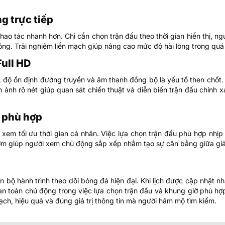
ng trực tiếp
thao tác nhanh hơn. Chỉ cần chọn trận đấu theo thời gian hiển thị, 
ông. Trải nghiệm liền mạch giúp nâng cao mức độ hài lòng trong quá t
Full HD
, độ ổn định đường truyền và âm thanh đồng bộ là yếu tố then chốt.
 ảnh rõ nét giúp quan sát chiến thuật và diễn biến trận đấu chính x
 phù hợp
i xem tối ưu thời gian cá nhân. Việc lựa chọn trận đấu phù hợp nhịp 
sớm giúp người xem chủ động sắp xếp nhằm tạo sự cân bằng giữa giải
n bộ hành trình theo dõi bóng đá hiện đại. Khi lịch được cập nhật nha
àn toàn chủ động trong việc lựa chọn trận đấu và khung giờ phù hợp
ạch, hiệu quả và đúng giá trị thông tin mà người hâm mộ tìm kiếm.