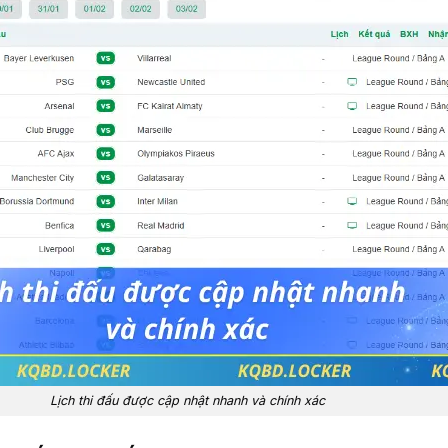
Lịch thi đấu được cập nhật nhanh và chính xác