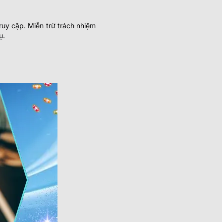
truy cập. Miễn trừ trách nhiệm
ụ.