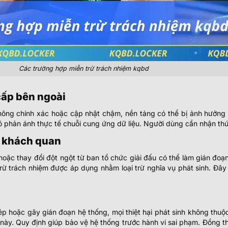
Các trường hợp miễn trừ trách nhiệm kqbd
cấp bên ngoài
không chính xác hoặc cập nhật chậm, nền tảng có thể bị ảnh hưởng
đó phản ánh thực tế chuỗi cung ứng dữ liệu. Người dùng cần nhận thứ
ố khách quan
hoặc thay đổi đột ngột từ ban tổ chức giải đấu có thể làm gián đoạ
rừ trách nhiệm được áp dụng nhằm loại trừ nghĩa vụ phát sinh. Đây
phép hoặc gây gián đoạn hệ thống, mọi thiệt hại phát sinh không thuộ
này. Quy định giúp bảo vệ hệ thống trước hành vi sai phạm. Đồng th