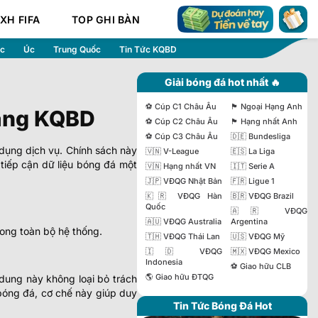
XH FIFA
TOP GHI BÀN
c
Úc
Trung Quốc
Tin Tức KQBD
Giải bóng đá hot nhất 🔥
⚽️ Cúp C1 Châu Âu
🏴󠁧󠁢󠁥󠁮󠁧󠁿 Ngoại Hạng Anh
rang KQBD
⚽️ Cúp C2 Châu Âu
🏴󠁧󠁢󠁥󠁮󠁧󠁿 Hạng nhất Anh
⚽️ Cúp C3 Châu Âu
🇩🇪 Bundesliga
 dụng dịch vụ. Chính sách này
🇻🇳 V-League
🇪🇸 La Liga
tiếp cận dữ liệu bóng đá một
🇻🇳 Hạng nhất VN
🇮🇹 Serie A
🇯🇵 VĐQG Nhật Bản
🇫🇷 Ligue 1
🇰🇷 VĐQG Hàn
🇧🇷 VĐQG Brazil
Quốc
🇦🇷 VĐQG
🇦🇺 VĐQG Australia
Argentina
rong toàn bộ hệ thống.
🇹🇭 VĐQG Thái Lan
🇺🇸 VĐQG Mỹ
🇮🇩 VĐQG
🇲🇽 VĐQG Mexico
Indonesia
⚽️ Giao hữu CLB
🌎 Giao hữu ĐTQG
 dung này không loại bỏ trách
bóng đá, cơ chế này giúp duy
Tin Tức Bóng Đá Hot