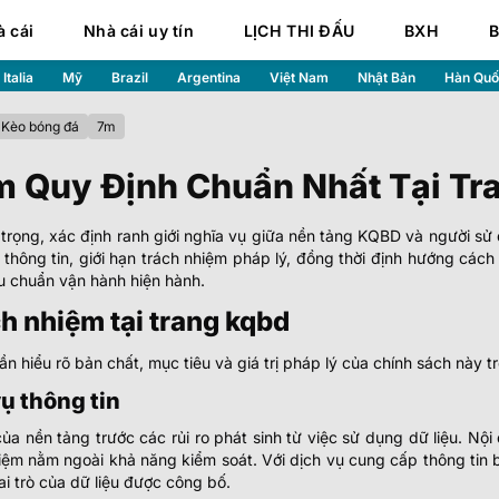
à cái
Nhà cái uy tín
LỊCH THI ĐẤU
BXH
B
Italia
Mỹ
Brazil
Argentina
Việt Nam
Nhật Bản
Hàn Quố
Kèo bóng đá
7m
m Quy Định Chuẩn Nhất Tại T
 trọng, xác định ranh giới nghĩa vụ giữa nền tảng KQBD và người sử
ông tin, giới hạn trách nhiệm pháp lý, đồng thời định hướng cách 
êu chuẩn vận hành hiện hành.
h nhiệm tại trang kqbd
 hiểu rõ bản chất, mục tiêu và giá trị pháp lý của chính sách này t
vụ thông tin
ủa nền tảng trước các rủi ro phát sinh từ việc sử dụng dữ liệu. Nội
iệm nằm ngoài khả năng kiểm soát. Với dịch vụ cung cấp thông tin 
ai trò của dữ liệu được công bố.