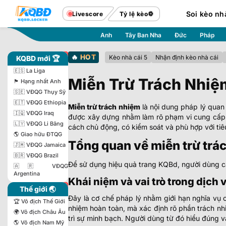
Bỏ
Soi kèo nh
Livescore
Tỷ lệ kèo
qua
nội
Anh
Tây Ban Nha
Đức
Pháp
dung
🔥
HOT
Kèo nhà cái 5
Nhận định kèo nhà cái
KQBD mới 🏆
🇪🇸 La Liga
Miễn Trừ Trách Nhiệ
🏴󠁧󠁢󠁥󠁮󠁧󠁿 Hạng nhất Anh
🇸🇪 VĐQG Thụy Sỹ
🇪🇹 VĐQG Ethiopia
Miễn trừ trách nhiệm
là nội dung pháp lý quan
🇮🇶 VĐQG Iraq
được xây dựng nhằm làm rõ phạm vi cung cấp th
🇱🇾 VĐQG Li Băng
cách chủ động, có kiểm soát và phù hợp với ti
🌎 Giao hữu ĐTQG
Tổng quan về miễn trừ trác
🇯🇲 VĐQG Jamaica
🇧🇷 VĐQG Brazil
Để sử dụng hiệu quả trang KQBd, người dùng cần
🇦🇷 VĐQG
Argentina
Khái niệm và vai trò trong dịch 
Thế giới 🌏
Đây là cơ chế pháp lý nhằm giới hạn nghĩa vụ c
🏆 Vô địch Thế Giới
nhiệm hoàn toàn, mà xác định rõ phần trách nh
🌍️ Vô địch Châu Âu
trì sự minh bạch. Người dùng từ đó hiểu đúng v
🌎️️ Vô địch Nam Mỹ