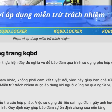
Phạm vi áp dụng miễn trừ trách nhiệm
g trang kqbd
n thực hiện đầy đủ nghĩa vụ để bảo đảm quá trình sử dụng phù hợp 
am khảo, không phải cam kết tuyệt đối, việc này giúp hạn chế rủi 
. Miễn trừ trách nhiệm được áp dụng khi người dùng bỏ qua nghĩa vụ 
 tra cứu hợp pháp. Việc sử dụng dữ liệu sai mục đích, gây ảnh hưở
 mình. Quy định này giúp bảo đảm sự ổn định chung của nền tảng.