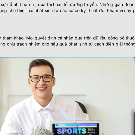
 sự cố như bảo trì, quá tải hoặc lỗi đường truyền. Những gián đoạ
ụng cho thiệt hại phát sinh từ các sự cố kỹ thuật đó. Phạm vi này
 tham khảo. Mọi quyết định cá nhân dựa trên dữ liệu công bố thuộ
ng chịu trách nhiệm cho hậu quả phát sinh từ cách diễn giải thông