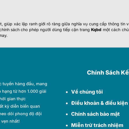
t, giúp xác lập ranh giới rõ ràng giữa nghĩa vụ cung cấp thông tin v
ủ chính sách cho phép người dùng tiếp cận trang
Kqbd
một cách chủ
nay.
Chính Sách Kế
ực tuyến hàng đầu, mang
p hạng từ hơn 1.000 giải
Về chúng tôi
thời gian thực
Điều khoản & điều kiện
ất kỳ diễn biến quan
Chính sách bảo mật
theo dõi phong độ đội
 vẹn nhất!
Miễn trừ trách nhiệm