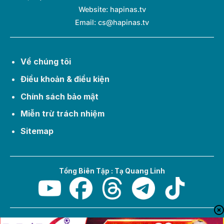
Website: hapinas.tv
Email:
cs@hapinas.tv
Về chúng tôi
Điều khoản & điều kiện
Chính sách bảo mật
Miễn trừ trách nhiệm
Sitemap
Tổng Biên Tập : Tạ Quang Linh
Copyright © 2026 hapinas.tv