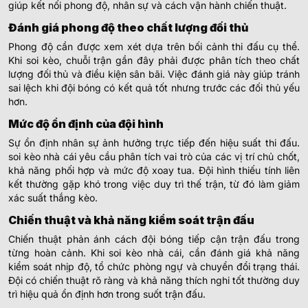
giúp kết nối phong độ, nhân sự và cách vận hành chiến thuật.
Đánh giá phong độ theo chất lượng đối thủ
Phong độ cần được xem xét dựa trên bối cảnh thi đấu cụ thể.
Khi soi kèo, chuỗi trận gần đây phải được phân tích theo chất
lượng đối thủ và điều kiện sân bãi. Việc đánh giá này giúp tránh
sai lệch khi đội bóng có kết quả tốt nhưng trước các đối thủ yếu
hơn.
Mức độ ổn định của đội hình
Sự ổn định nhân sự ảnh hưởng trực tiếp đến hiệu suất thi đấu.
soi kèo nhà cái yêu cầu phân tích vai trò của các vị trí chủ chốt,
khả năng phối hợp và mức độ xoay tua. Đội hình thiếu tính liên
kết thường gặp khó trong việc duy trì thế trận, từ đó làm giảm
xác suất thắng kèo.
Chiến thuật và khả năng kiểm soát trận đấu
Chiến thuật phản ánh cách đội bóng tiếp cận trận đấu trong
từng hoàn cảnh. Khi soi kèo nhà cái, cần đánh giá khả năng
kiểm soát nhịp độ, tổ chức phòng ngự và chuyển đổi trạng thái.
Đội có chiến thuật rõ ràng và khả năng thích nghi tốt thường duy
trì hiệu quả ổn định hơn trong suốt trận đấu.