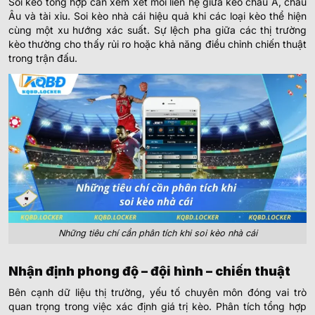
Soi kèo tổng hợp cần xem xét mối liên hệ giữa kèo châu Á, châu
Âu và tài xỉu. Soi kèo nhà cái hiệu quả khi các loại kèo thể hiện
cùng một xu hướng xác suất. Sự lệch pha giữa các thị trường
kèo thường cho thấy rủi ro hoặc khả năng điều chỉnh chiến thuật
trong trận đấu.
Những tiêu chí cần phân tích khi soi kèo nhà cái
Nhận định phong độ – đội hình – chiến thuật
Bên cạnh dữ liệu thị trường, yếu tố chuyên môn đóng vai trò
quan trọng trong việc xác định giá trị kèo. Phân tích tổng hợp