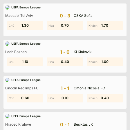
UEFA Europa League
0-3
Maccabi Tel Aviv
CSKA Sofia
0.50
1.30
0.70
1.80
0.40
1.70
UEFA Europa League
1-0
Lech Poznan
KI Klaksvik
0.60
1.10
0.40
2.00
0.40
1.00
UEFA Europa League
1-1
Lincoln Red Imps FC
Omonia Nicosia FC
0.40
0.60
1.50
0.10
0.40
0.20
UEFA Europa League
0-1
Hradec Kralove
Besiktas JK