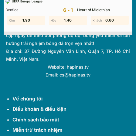
UEFA Europa League
thi đấu và bảng xếp hạng từ hơn 1.000 giải đấu toàn cầu.
6-1
Benfica
Heart of Midlothian
Với giao diện tối ưu và tốc độ cập nhật thời gian thực
(Livescore) siêu tốc, chúng tôi giúp bạn không bỏ lỡ bất kỳ
0.50
1.90
0.60
1.40
0.90
0.60
diễn biến quan trọng nào của thế giới túc cầu. Hãy truy
cập ngay để theo dõi phong độ đội bóng yêu thích và tận
hưởng trải nghiệm bóng đá trọn vẹn nhất!
Địa chỉ:
37 Đường Nguyễn Văn Linh, Quận 7, TP. Hồ Chí
Minh, Việt Nam.
Website: hapinas.tv
Email:
cs@hapinas.tv
Về chúng tôi
Điều khoản & điều kiện
Chính sách bảo mật
Miễn trừ trách nhiệm