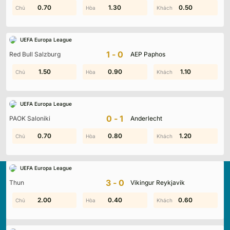
0.70
1.40
1.30
1.50
0.50
0.10
UEFA Europa League
1-0
Red Bull Salzburg
AEP Paphos
0.10
1.50
0.90
0.20
0.50
1.10
UEFA Europa League
0-1
PAOK Saloniki
Anderlecht
0.80
0.70
0.60
0.80
1.30
1.20
UEFA Europa League
3-0
Thun
Vikingur Reykjavik
2.00
2.00
0.40
1.70
0.60
1.10
Kqbd.locker
là nền tảng cập nhật kết quả bóng đá trực
tuyến hàng đầu, mang đến dữ liệu chính xác về tỷ số, lịch