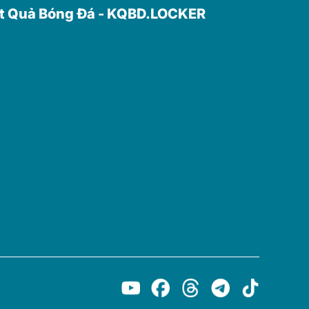
t Quả Bóng Đá - KQBD.LOCKER