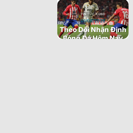
SOI KÈO
TIN TỨC KQBD
03/06/2026
01/08/2026
 Kèo Daegu FC vs
Theo Dõi Nhận Định
u Frontier 17h30 –
Bóng Đá Hôm Nay
05/06/2026
Chuẩn Xác Nhất Tại
KQBD