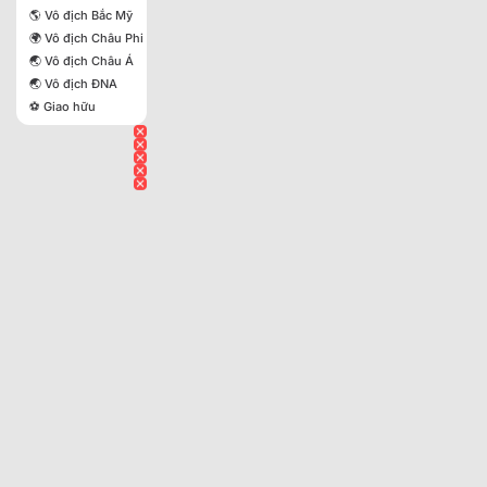
🌎️ Vô địch Bắc Mỹ
🌍️️ Vô địch Châu Phi
I KÈO
SOI KÈO
🌏️️ Vô địch Châu Á
06/2026
05/06/2026
🌏️️ Vô địch ĐNA
Gimpo FC vs
Soi Kèo Seoul E Land
Soi 
⚽️️️ Giao hữu
m 17h30 –
vs Cheongju 17h30 –
vs Su
6/2026
07/06/2026
17h30